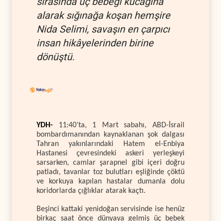
sırasında üç bebeği kucağına
alarak sığınağa koşan hemşire
Nida Selimi, savaşın en çarpıcı
insan hikâyelerinden birine
dönüştü.
YDH-
11:40’ta, 1 Mart sabahı, ABD-İsrail
bombardımanından kaynaklanan şok dalgası
Tahran yakınlarındaki Hatem el-Enbiya
Hastanesi çevresindeki askeri yerleşkeyi
sarsarken, camlar şarapnel gibi içeri doğru
patladı, tavanlar toz bulutları eşliğinde çöktü
ve korkuya kapılan hastalar dumanla dolu
koridorlarda çığlıklar atarak kaçtı.
Beşinci kattaki yenidoğan servisinde ise henüz
birkaç saat önce dünyaya gelmiş üç bebek