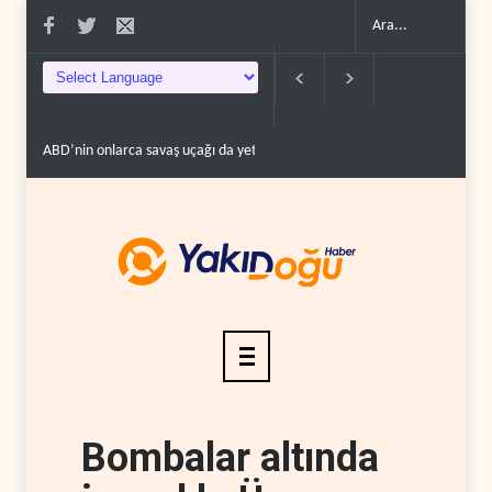
e ..
Necef İmamı'ndan bölgesel 'Arap projesi' uyarısı..
Mossad’ın İran'a kar
Bombalar altında