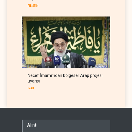
BATI YARIM KÜRE
08 Ağustos 2026
FİLİSTİN
Necef İmamı'ndan bölgesel 'Arap projesi'
uyarısı
IRAK
Alıntı