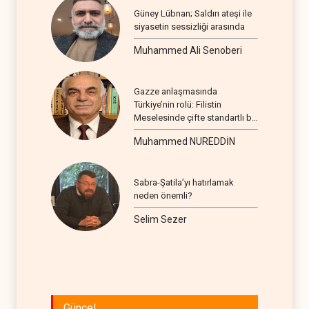
Güney Lübnan; Saldırı ateşi ile
siyasetin sessizliği arasında
Muhammed Ali Senoberi
Gazze anlaşmasında
Türkiye’nin rolü: Filistin
Meselesinde çifte standartlı bir
seyir
Muhammed NUREDDİN
Sabra-Şatila’yı hatırlamak
neden önemli?
Selim Sezer
Güncel