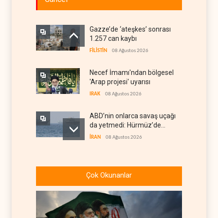
Gazze’de ‘ateşkes’ sonrası
1.257 can kaybı
FİLİSTİN
08 Ağustos 2026
Necef İmamı'ndan bölgesel
'Arap projesi' uyarısı
IRAK
08 Ağustos 2026
ABD’nin onlarca savaş uçağı
da yetmedi: Hürmüz’de
gemi vuruldu
İRAN
08 Ağustos 2026
Suudi Arabistan, kendisini
savaş sonrası Körfez'e
Çok Okunanlar
hazırlıyor
ANALİZLER
08 Ağustos 2026
ABD ekonomisinde İran
savaşı nedeniyle 23 bin