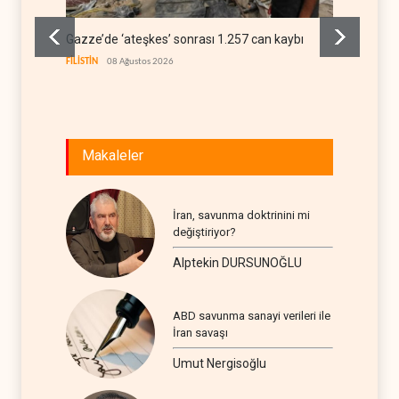
Gazze’de ‘ateşkes’ sonrası 1.257 can kaybı
ABD’ni
Hürmüz
FİLİSTİN
08 Ağustos 2026
İRAN
08
Makaleler
İran, savunma doktrinini mi
değiştiriyor?
Alptekin DURSUNOĞLU
ABD savunma sanayi verileri ile
İran savaşı
Umut Nergisoğlu