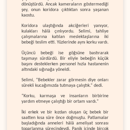
dönüştürdü. Ancak kameraların göstermediği
şey, onun koridora çıktıktan sonra yaşanan
kaostu.
Koridora ulaştığında akciğerleri yanıyor,
kulakları hâlâ çınlıyordu. Selimi, tahliye
çalışmalarına katılan meslektaşlarına iki
bebeği teslim etti. Yüzlerinde aynı korku vardı.
Üçüncü bebeği ise göğsüne bastırarak
taşımayı sürdürdü. Bir eliyle bebeğin küçük
başını desteklerken personel hızla hastanenin
altındaki sığınağa yöneldi.
Selimi, “Bebekler zarar görmesin diye onları
sürekli kucağımızda tutmaya çalıştık.” dedi.
“Korku, karmaşa ve insanların birbirine
yardım etmeye çalıştığı bir ortam vardı.”
İki erkek ve bir kızdan oluşan üç bebek bir
saatten kısa süre önce doğmuştu. Patlamalar
başladığında anneleri hâlâ ameliyat sonrası
toparlanma sürecindeydi. Panik içinde birçok