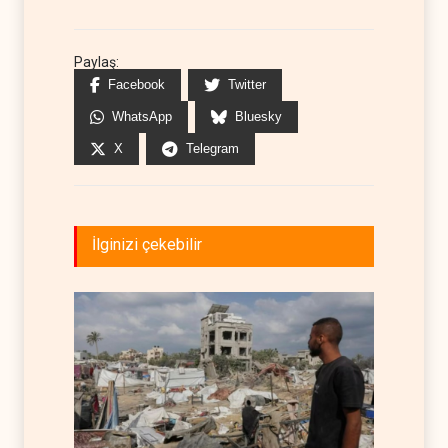
Paylaş:
Facebook
Twitter
WhatsApp
Bluesky
X
Telegram
İlginizi çekebilir