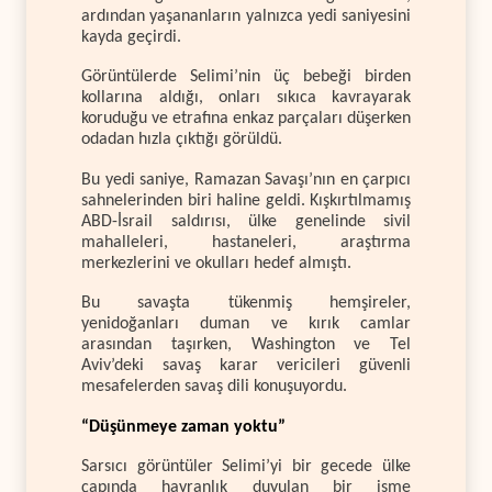
ardından yaşananların yalnızca yedi saniyesini
kayda geçirdi.
Görüntülerde Selimi’nin üç bebeği birden
kollarına aldığı, onları sıkıca kavrayarak
koruduğu ve etrafına enkaz parçaları düşerken
odadan hızla çıktığı görüldü.
Bu yedi saniye, Ramazan Savaşı’nın en çarpıcı
sahnelerinden biri haline geldi. Kışkırtılmamış
ABD-İsrail saldırısı, ülke genelinde sivil
mahalleleri, hastaneleri, araştırma
merkezlerini ve okulları hedef almıştı.
Bu savaşta tükenmiş hemşireler,
yenidoğanları duman ve kırık camlar
arasından taşırken, Washington ve Tel
Aviv’deki savaş karar vericileri güvenli
mesafelerden savaş dili konuşuyordu.
“Düşünmeye zaman yoktu”
Sarsıcı görüntüler Selimi’yi bir gecede ülke
çapında hayranlık duyulan bir isme