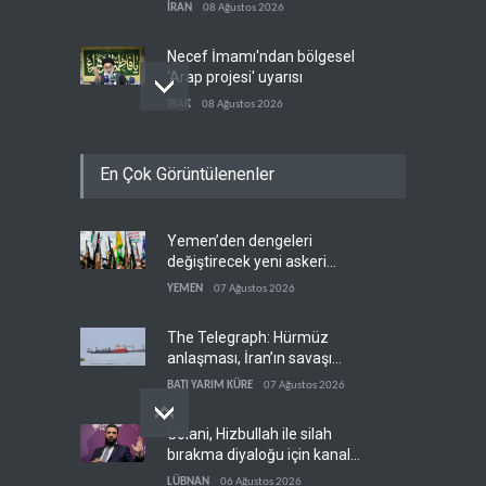
gemi vuruldu
İRAN
08 Ağustos 2026
Necef İmamı'ndan bölgesel
'Arap projesi' uyarısı
IRAK
08 Ağustos 2026
Mossad’ın İran'a karşı Kürt
En Çok Görüntülenenler
planı neden çöktü?
İSRAİL
08 Ağustos 2026
Yemen’den dengeleri
The Guardian: Trump’ın İran
değiştirecek yeni askeri
stratejisi alay konusu oldu
denklem
YEMEN
07 Ağustos 2026
BATI YARIM KÜRE
08 Ağustos 2026
The Telegraph: Hürmüz
anlaşması, İran’ın savaşı
kazandığını gösteriyor
BATI YARIM KÜRE
07 Ağustos 2026
Colani, Hizbullah ile silah
bırakma diyaloğu için kanal
arıyor
LÜBNAN
06 Ağustos 2026