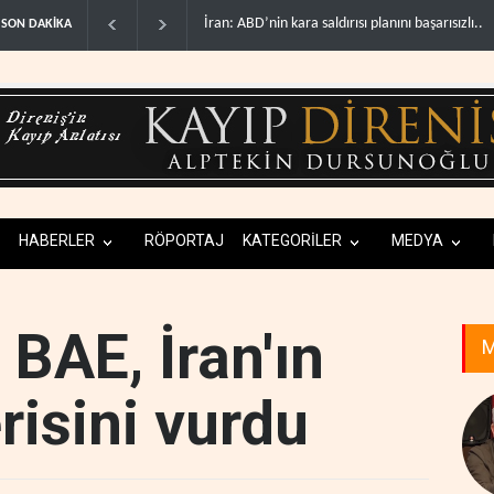
ra saldırısı planını başarısızlı..
Hizbullah’ın ‘silahsızlandırılmasını’ kim denetl.
SON DAKİKA
HABERLER
RÖPORTAJ
KATEGORİLER
MEDYA
 BAE, İran'ın
M
erisini vurdu