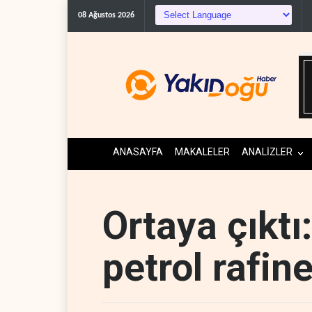
İran: ABD’nin ka
08 Ağustos 2026
ANASAYFA
MAKALELER
ANALİZLER
Ortaya çıktı:
petrol rafin