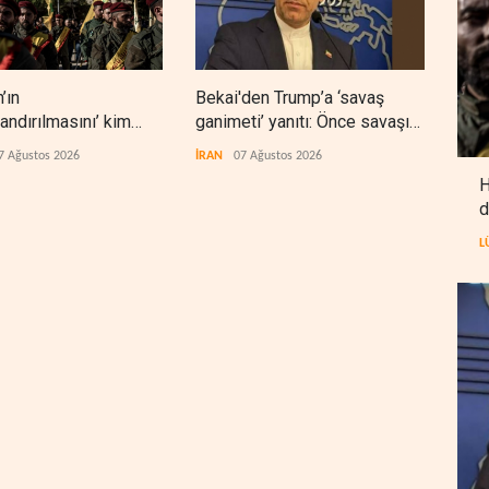
’ın
Bekai'den Trump’a ‘savaş
Pent
landırılmasını’ kim
ganimeti’ yanıtı: Önce savaşı
önün
yecek?
kazan
7 Ağustos 2026
İRAN
07 Ağustos 2026
BATI
H
d
L