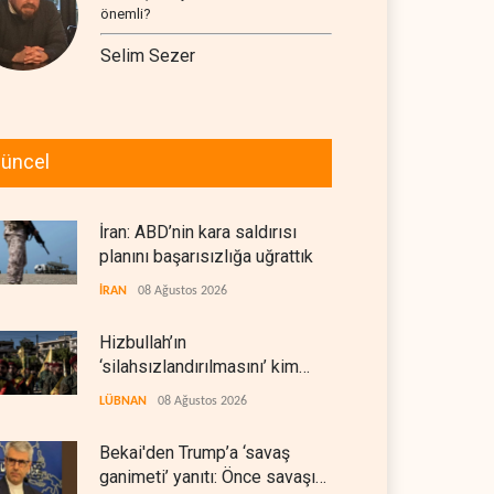
önemli?
Selim Sezer
üncel
İran: ABD’nin kara saldırısı
planını başarısızlığa uğrattık
İRAN
08 Ağustos 2026
Hizbullah’ın
‘silahsızlandırılmasını’ kim
denetleyecek?
LÜBNAN
08 Ağustos 2026
Bekai'den Trump’a ‘savaş
ganimeti’ yanıtı: Önce savaşı