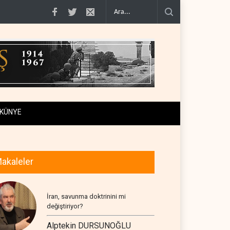
.
Bekai'den Trump’a ‘savaş ganimeti’ yanıtı: Önce sa..
Pentagon silah şirke
KÜNYE
akaleler
İran, savunma doktrinini mi
değiştiriyor?
Alptekin DURSUNOĞLU