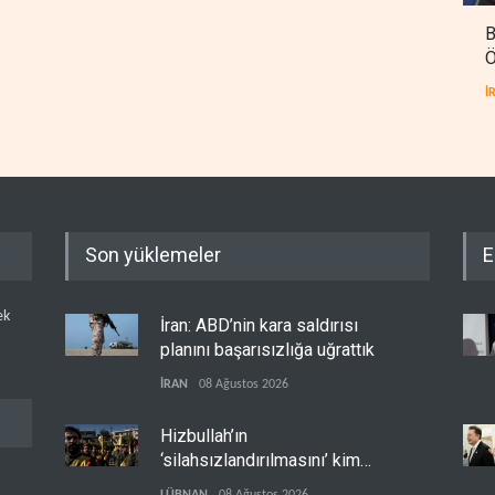
B
Ö
İ
Son yüklemeler
E
ek
İran: ABD’nin kara saldırısı
planını başarısızlığa uğrattık
İRAN
08 Ağustos 2026
Hizbullah’ın
‘silahsızlandırılmasını’ kim
denetleyecek?
LÜBNAN
08 Ağustos 2026