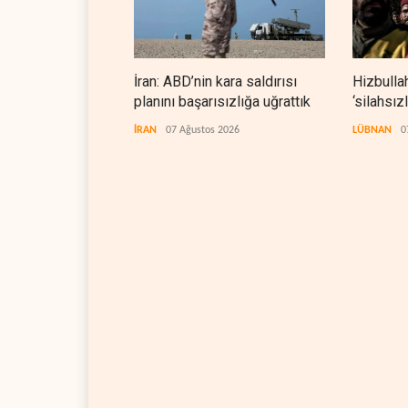
İran: ABD’nin kara saldırısı
Hizbullah
planını başarısızlığa uğrattık
‘silahsız
denetle
İRAN
07 Ağustos 2026
LÜBNAN
0