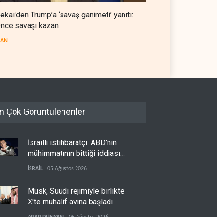
ekai'den Trump’a ‘savaş ganimeti’ yanıtı:
nce savaşı kazan
RAN
n Çok Görüntülenenler
İsrailli istihbaratçı: ABD'nin
mühimmatının bittiği iddiası
bir iç kavga
İSRAİL
05 Ağustos 2026
Musk, Suudi rejimiyle birlikte
X'te muhalif avına başladı
ARAP DÜNYASI
05 Ağustos 2026