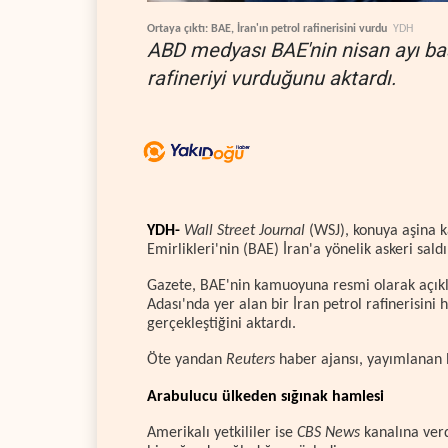
Ortaya çıktı: BAE, İran'ın petrol rafinerisini vurdu
YDH
ABD medyası BAE'nin nisan ayı baş
rafineriyi vurduğunu aktardı.
YDH-
Wall Street Journal
(WSJ), konuya aşina k
Emirlikleri'nin (BAE) İran'a yönelik askeri saldı
Gazete, BAE'nin kamuoyuna resmi olarak açıkl
Adası'nda yer alan bir İran petrol rafinerisini 
gerçekleştiğini aktardı.
Öte yandan
Reuters
haber ajansı, yayımlanan 
Arabulucu ülkeden sığınak hamlesi
Amerikalı yetkililer ise
CBS News
kanalına verd