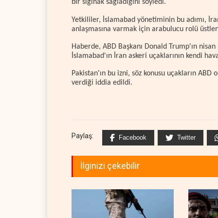
bir sığınak sağladığını söyledi.
Yetkililer, İslamabad yönetiminin bu adımı, İran
anlaşmasına varmak için arabulucu rolü üstlen
Haberde, ABD Başkanı Donald Trump'ın nisan ay
İslamabad'ın İran askeri uçaklarının kendi hava
Pakistan'ın bu izni, söz konusu uçakların ABD
verdiği iddia edildi.
Paylaş:
Facebook
Twitter
İlginizi çekebilir