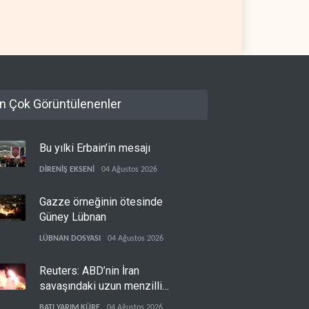
etim sağlayacak
05 Ağustos 2026
SURİYE
05 Ağustos 2026
n Çok Görüntülenenler
Bu yılki Erbain’in mesajı
DİRENİŞ EKSENİ
04 Ağustos 2026
Gazze örneğinin ötesinde
Güney Lübnan
LÜBNAN DOSYASI
04 Ağustos 2026
Reuters: ABD’nin İran
savaşındaki uzun menzilli
füze stokları tükenme
BATI YARIM KÜRE
04 Ağustos 2026