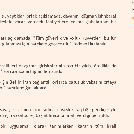
H
i
 Polisi, yaptıkları ortak açıklamada, davanın “düşman istihbarat
İ
 devlete zarar verecek faaliyetlere çekme çabalarının bir
kları açıklamada, “Tüm güvenlik ve kolluk kuvvetleri, bu tür
rgılanması için harekete geçecektir.” ifadeleri kullanıldı.
İsraillileri devşirme girişimlerinin son bir yılda, özellikle de
sonrasında arttığını ileri sürdü.
e Şin Bet’in İran bağlantılı onlarca casusluk vakasını ortaya
r” hazırlandığını aktardı.
avaş sırasında İran adına casusluk yaptığı gerekçesiyle
i için yasal süreç başlatılması talimatı verdiği belirtildi.
bir uygulama” olarak tanımlarken, kararın tüm İsrail