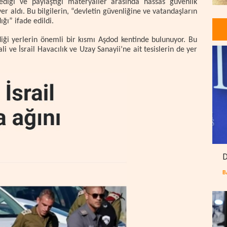
lediği ve paylaştığı materyaller arasında hassas güvenlik
yer aldı. Bu bilgilerin, “devletin güvenliğine ve vatandaşların
ğı” ifade edildi.
diği yerlerin önemli bir kısmı Aşdod kentinde bulunuyor.
Bu
 ve İsrail Havacılık ve Uzay Sanayii’ne ait tesislerin de yer
D
B