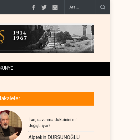
arşı k..
Hürmüz Boğazı'nda bir tankerin yakınında iki patlama m..
Reuters:
KÜNYE
akaleler
İran, savunma doktrinini mi
değiştiriyor?
Alptekin DURSUNOĞLU