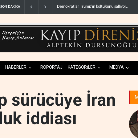
ABD'deki cephane sıkıntısı Trump ile Hegseth'i k
SON DAKİKA
HABERLER
RÖPORTAJ
KATEGORİLER
MEDYA
ap sürücüye İran
M
uk iddiası