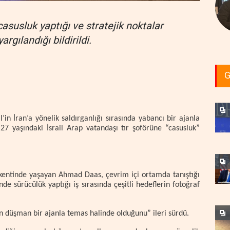
n casusluk yaptığı ve stratejik noktalar
argılandığı bildirildi.
G
’in İran’a yönelik saldırganlığı sırasında yabancı bir ajanla
7 yaşındaki İsrail Arap vatandaşı tır şoförüne “casusluk”
a kentinde yaşayan Ahmad Daas, çevrim içi ortamda tanıştığı
inde sürücülük yaptığı iş sırasında çeşitli hedeflerin fotoğraf
yken düşman bir ajanla temas halinde olduğunu” ileri sürdü.