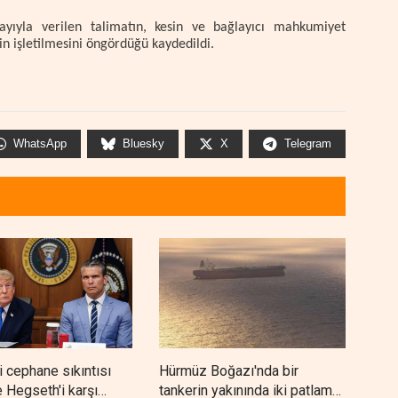
nayıyla verilen talimatın, kesin ve bağlayıcı mahkumiyet
in işletilmesini öngördüğü kaydedildi.
WhatsApp
Bluesky
X
Telegram
 cephane sıkıntısı
Hürmüz Boğazı'nda bir
Reut
e Hegseth'i karşı
tankerin yakınında iki patlama
geç