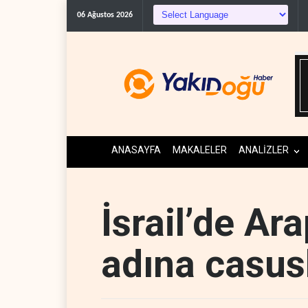
06 Ağustos 2026
ANASAYFA
MAKALELER
ANALİZLER
İsrail’de Ar
adına casusl