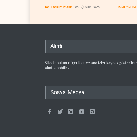
karşıya g
BATI YARIM KÜRE
05 Ağustos 2026
BATI YARIM
Alıntı
Sitede bulunun içerikler ve analizler kaynak gösteriler
alıntılanabilir .
Sosyal Medya