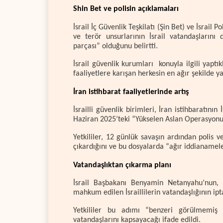
Shin Bet ve polisin açıklamaları
İsrail İç Güvenlik Teşkilatı (Şin Bet) ve İsrail
ve terör unsurlarının İsrail vatandaşlarını
parçası” olduğunu belirtti.
İsrail güvenlik kurumları konuyla ilgili yaptı
faaliyetlere karışan herkesin en ağır şekilde ya
İran istihbarat faaliyetlerinde artış
İsrailli güvenlik birimleri, İran istihbaratının 
Haziran 2025’teki “Yükselen Aslan Operasyonu” 
Yetkililer, 12 günlük savaşın ardından polis v
çıkardığını ve bu dosyalarda “ağır iddianamele
Vatandaşlıktan çıkarma planı
İsrail Başbakanı Benyamin Netanyahu’nun, s
mahkum edilen İsraillilerin vatandaşlığının iptal
Yetkililer bu adımı “benzeri görülmemiş 
vatandaşlarını kapsayacağı ifade edildi.