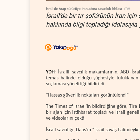
İsrail’de Arap sürücüye İran adına casusluk iddiası
YDH
İsrail’de bir tır şoförünün İran içi
hakkında bilgi topladığı iddiasıyla y
YDH-
İsrailli savcılık makamlarının, ABD–İsrail
temas halinde olduğu şüphesiyle tutuklanan 2
suçlaması yönelttiği bildirildi.
“Hassas güvenlik noktaları görüntülendi”
The Times of Israel’in bildirdiğine göre, Tir
bir ajan için istihbarat topladı ve İsrail genel
ve videolarını çekti.
İsrail savcılığı, Daas’ın “İsrail savaş halinde