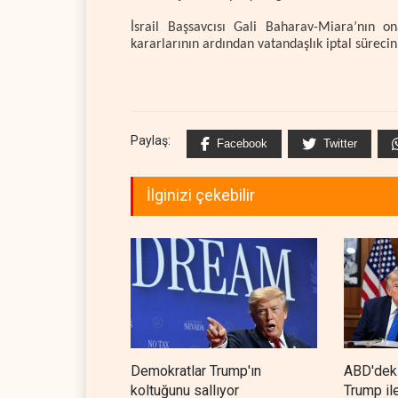
İsrail Başsavcısı Gali Baharav-Miara’nın o
kararlarının ardından vatandaşlık iptal sürecin
Paylaş:
Facebook
Twitter
İlginizi çekebilir
Demokratlar Trump'ın
ABD'deki
koltuğunu sallıyor
Trump il