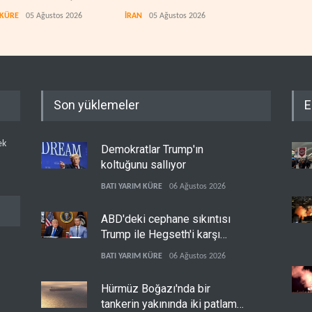
etirdi
meydana geldi
den
 KÜRE
05 Ağustos 2026
İRAN
05 Ağustos 2026
İRAN
Son yüklemeler
E
ek
Demokratlar Trump'ın
koltuğunu sallıyor
BATI YARIM KÜRE
06 Ağustos 2026
ABD'deki cephane sıkıntısı
Trump ile Hegseth'i karşı
karşıya getirdi
BATI YARIM KÜRE
06 Ağustos 2026
Hürmüz Boğazı'nda bir
tankerin yakınında iki patlama