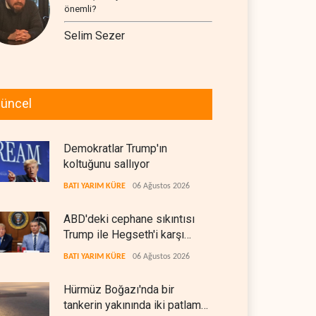
önemli?
Selim Sezer
üncel
Demokratlar Trump'ın
koltuğunu sallıyor
BATI YARIM KÜRE
06 Ağustos 2026
ABD'deki cephane sıkıntısı
Trump ile Hegseth'i karşı
karşıya getirdi
BATI YARIM KÜRE
06 Ağustos 2026
Hürmüz Boğazı'nda bir
tankerin yakınında iki patlama