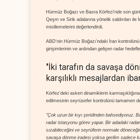
Hürmüz Boğazı ve Basra Körfezi'nde son günle
Qeşm ve Sirik adalarına yönelik saldırıları ile 
misillemelerini değerlendirdi.
ABD'nin Hürmüz Boğazı'ndaki İran kontrolünü
girişimlerinin ve ardından gelişen radar hedefle
"İki tarafın da savaşa dö
karşılıklı mesajlardan ibar
Körfez'deki askeri dinamiklerin karmaşıklığına
edilmesinin seyrüsefer kontrolünü tamamen deği
"Çok uzun bir kıyı şeridinden bahsediyoruz. B
radar istasyonu görev yapar. Bir adadaki radar
sızabileceğini ve seyrüferin normale döneceği
savaşa dönme iradesi yoksa gerilim sadece karşı