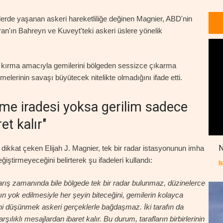
rde yaşanan askeri hareketliliğe değinen Magnier, ABD'nin
İran'ın Bahreyn ve Kuveyt'teki askeri üslere yönelik
 kırma amacıyla gemilerini bölgeden sessizce çıkarma
melerinin savaşı büyütecek nitelikte olmadığını ifade etti.
nme iradesi yoksa gerilim sadece
et kalır"
N
 dikkat çeken Elijah J. Magnier, tek bir radar istasyonunun imha
ştirmeyeceğini belirterek şu ifadeleri kullandı:
İ
arış zamanında bile bölgede tek bir radar bulunmaz, düzinelerce
ın yok edilmesiyle her şeyin biteceğini, gemilerin kolayca
ni düşünmek askeri gerçeklerle bağdaşmaz. İki tarafın da
lıklı mesajlardan ibaret kalır. Bu durum, tarafların birbirlerinin