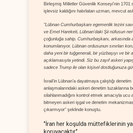
Birleşmiş Milletler Güvenlik Konseyi'nin 1701 sa
işlevsiz kaldığını hatırlatan uzman, mevcut as
"Lübnan Cumhurbaşkanı egemenlik tezini savunu
ve Emel Hareketi, Lübnan'daki Şii nüfusun ne
çoğunluğa sahip. Cumhurbaşkanı, arkasında as
konumlanıyor. Lübnan ordusunun sınırları koruy
daha yeni bir tuğgenerali, bir yüzbaşıyı ve bir
açıklamasıyla yetindi. Siz bu zayıf askeri yapı
sadece Trump ile olan kişisel dostluğunuza g
İsrail'in Lübnan'a dayatmaya çalıştığı denet
anlaşmalarındaki askeri denetim tuzaklarına ben
silahlanmadığını kontrol etmek amacıyla ucu açı
bitmeyen askeri işgal ve denetim mekanizmasın
çıkarmıyor" şeklinde konuştu.
"İran her koşulda müttefiklerinin y
koruyacaktır"