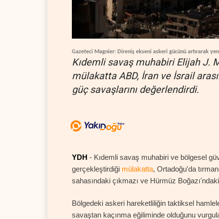
Gazeteci Magnier: Direniş ekseni askeri gücünü artırarak yen
Kıdemli savaş muhabiri Elijah J. M
mülakatta ABD, İran ve İsrail aras
güç savaşlarını değerlendirdi.
YDH
- Kıdemli savaş muhabiri ve bölgesel güven
gerçekleştirdiği
mülakatta
, Ortadoğu'da tırman
sahasındaki çıkmazı ve Hürmüz Boğazı'ndaki s
Bölgedeki askeri hareketliliğin taktiksel hamlele
savaştan kaçınma eğiliminde olduğunu vurgula