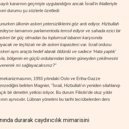
yılı kararının geçmişte uygulandığını ancak İsrail'in ihlalleriyle
keri durumu şu sözlerle özetledi:
rken ülkenin askeri yetersizliklerini göz ardı ediyor. Hizbullah
redeyse tamamını parlamentoda temsil ediyor ve sahada ezici bir
keri bir güç olmadan bu toplumsal tabanın karşısında
acak ne teçhizatı ne de askeri kapasitesi var. İsrail ordusu
 askeri aynı araçta hedef alarak öldürdü ve sadece 'Hata yaptık'
yla, bölgenin en güçlü ordularından birinin güneyden çekilmesini
üvenerek mi sağlayacaksınız?"
im mekanizmasının, 1993 yılındaki Oslo ve Eriha-Gazze
zediğini belirten Magnier, "İsrail, Hizbullah'ın yeniden silahlanıp
k bir denetim yetkisi istiyor. Bu durum Filistin'de otuz yıldır
ın aynısıdır. Lübnan yönetimi bu tarihi tecrübelerden ders
anında durarak caydırıcılık mimarisini