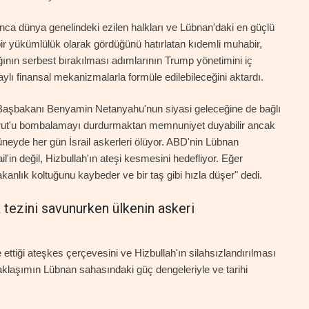
nca dünya genelindeki ezilen halkları ve Lübnan'daki en güçlü
bir yükümlülük olarak gördüğünü hatırlatan kıdemli muhabir,
ığının serbest bırakılması adımlarının Trump yönetimini iç
lı finansal mekanizmalarla formüle edilebileceğini aktardı.
l Başbakanı Benyamin Netanyahu'nun siyasi geleceğine de bağlı
ut'u bombalamayı durdurmaktan memnuniyet duyabilir ancak
eyde her gün İsrail askerleri ölüyor. ABD'nin Lübnan
ail'in değil, Hizbullah'ın ateşi kesmesini hedefliyor. Eğer
lık koltuğunu kaybeder ve bir taş gibi hızla düşer" dedi.
ezini savunurken ülkenin askeri
ttiği ateşkes çerçevesini ve Hizbullah'ın silahsızlandırılması
aklaşımın Lübnan sahasındaki güç dengeleriyle ve tarihi