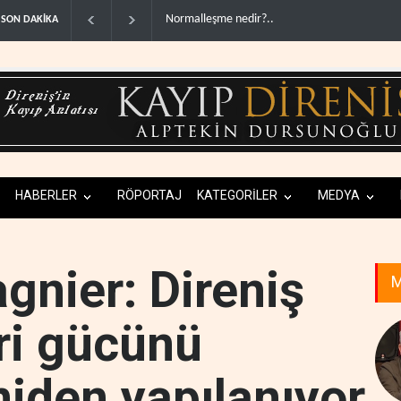
ABD'den Rus petrolünü alan ülkelere yüzde 10
SON DAKİKA
HABERLER
RÖPORTAJ
KATEGORİLER
MEDYA
gnier: Direniş
M
ri gücünü
niden yapılanıyor