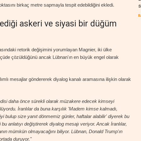
ş noktasını birkaç metre sapmayla tespit edebildiğini ekledi.
s
B
diği askeri ve siyasi bir düğüm
asındaki retorik değişimini yorumlayan Magnier, iki ülke
 ölçüde çözüldüğünü ancak Lübnan'ın en büyük engel olarak
lımlı mesajlar göndererek diyalog kanalı aramasına ilişkin olarak
endisi daha önce sürekli olarak müzakere edecek kimseyi
öylüyordu. İranlılar da buna karşılık 'Madem kimse kalmadı,
yi bulup size yanıt dönmemiz günler, haftalar alabilir' diyerek bu
bu anlatıyı değiştirerek diyalog mesajı veriyor. Ancak İranlılar,
nın mümkün olmayacağını biliyor. Lübnan, Donald Trump'ın
ortada duruyor."