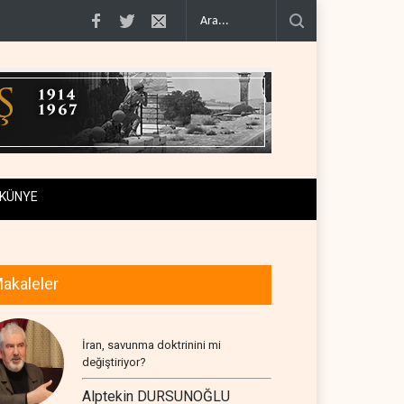
0'e varan g�..
Demokratlar Trump için azil süreci yerine soruşturma haz�..
KÜNYE
akaleler
İran, savunma doktrinini mi
değiştiriyor?
Alptekin DURSUNOĞLU