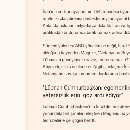
İran'ın kendi anayasasının 154. maddesi uyarı
müttefiki olan direnişi desteklemeyi anayasal 
Katar'da bulunan milyarlarca dolarlık İran varl
politikada zor durumda bırakmamak adına dolay
Sürecin yalnızca ABD yönetimine değil, İsrai
olduğunu kaydeden Magnier, "Netanyahu Beyr
Lübnan'ın güneyindeki savaşı durduramaz. Gün
Büyükelçisi'nin de ifade ettiği gibi, anlaşma İsr
Netanyahu savaşı tamamen durdurursa başbakan
"Lübnan Cumhurbaşkanı egemenlik t
yetersizliklerini göz ardı ediyor"
Lübnan Cumhurbaşkanı'nın İsrail ile müzakere e
yönündeki tartışmaları eleştiren Magnier, bu y
tecrübelerle çeliştiğini belirtti.