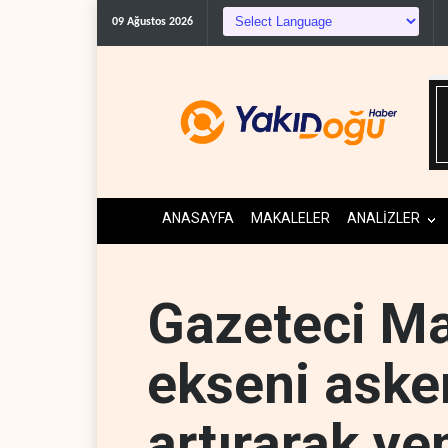
09 Ağustos 2026
ANASAYFA
MAKALELER
ANALİZLER
Gazeteci Ma
ekseni aske
artırarak ye