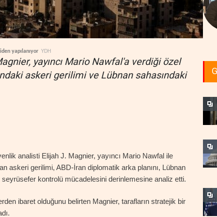
iden yapılanıyor
YDH
agnier, yayıncı Mario Nawfal'a verdiği özel
G
ındaki askeri gerilimi ve Lübnan sahasındaki
lik analisti Elijah J. Magnier, yayıncı Mario Nawfal ile
an askeri gerilimi, ABD-İran diplomatik arka planını, Lübnan
eyrüsefer kontrolü mücadelesini derinlemesine analiz etti.
rden ibaret olduğunu belirten Magnier, tarafların stratejik bir
dı.