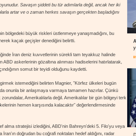
s oyunudur. Savaşın şiddeti bu tür adımlarla değil, ancak her iki
larla artar ve o zaman herkes savaşın gerçekten başladığını
rinin bölgedeki büyük riskleri üstlenmeye yanaşmadığını, bu
ek kaçak geçişler denediğini belirtti.
A
y
ğinde İran deniz kuvvetlerinin sürekli tam teyakkuz halinde
R
ABD askerlerinin gözaltına alınması hadiselerini hatırlatarak,
çındığının somut bir teyidi olduğunu kaydetti.
girmek istemediğini belirten Magnier, "Körfez ülkeleri bugün
lar da onunla bir anlaşmaya varmaya tamamen hazırlar. Çünkü
orundalar, Amerikalılarla değil. Amerikalılar bir gün bölgeyi terk
lkelerinin hemen karşısında kalacaktır" değerlendirmesinde
ef alma stratejisi izlediğini, ABD'nin Bahreyn'deki 5. Filo'yu veya
İran'ın doğrudan bu coğrafi noktaları hedef aldığını, radar
D