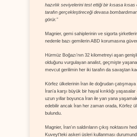
hazırlık seviyelerini test ettiği bir kısasa kısa
tarafın gerçekleştireceği devasa bombardıman
görür."
Magnier, gemi sahiplerinin ve sigorta şirketle
nedenle bazı gemilerin ABD korumasına güvener
Hürmüz Boğazı'nın 32 kilometreyi aşan genişli
olduğunu vurgulayan analist, geçmişte yaşanan 
mevcut gerilimin her iki tarafın da savaştan ka
Körfez ülkelerinin İran ile doğrudan çatışmaya 
İran'a karşı büyük bir hayal kırıklığı yaşasa
uzun yıllar boyunca İran ile yan yana yaşamak z
edebilir ancak İran her zaman orada, Körfez ü
bulundu.
Magnier, İran'ın saldırıların çıkış noktasını hed
Kuveyt'teki askeri üsleri kullanması durumunda 