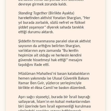
devreye girmek zorunda kaldı.
Standing Together
(Birlikte Ayakta)
hareketinden aktivist Yonatan Shargian, "Her
yıl burada zorbalık, sözlü nefret ve fiziksel
şiddet yaşanıyor" diyerek sahada tanıklık
ettiği durumu aktardı.
Şiddetin tırmanmasına paralel olarak aktivist
sayısının da arttığını belirten Shargian,
varlıklarının aynı zamanda "Bu kentin
hepimize ait olduğu ve herkesin kendini
güvende hissetmeyi hak ettiği" mesajını
taşıdığını ifade etti.
Müslüman Mahallesi’ni basan kalabalıkların
hemen yakınında ise Ulusal Güvenlik Bakanı
Itamar Ben Gvir, yüzlerce yerleşimciyle
birlikte el-Aksa Camii’ne baskın düzenledi.
Aşırı sağcı siyasetçi, burada bir İsrail bayrağı
sallayarak, İslam’ın en kutsal mekanlarından
biri üzerinde tam İsrail egemenliği kurulması