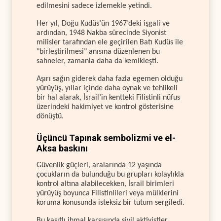
edilmesini sadece izlemekle yetindi.
Her yıl, Doğu Kudüs’ün 1967’deki işgali ve
ardından, 1948 Nakba sürecinde Siyonist
milisler tarafından ele geçirilen Batı Kudüs ile
"birleştirilmesi" anısına düzenlenen bu
sahneler, zamanla daha da kemikleşti.
Aşırı sağın giderek daha fazla egemen olduğu
yürüyüş, yıllar içinde daha oynak ve tehlikeli
bir hal alarak, İsrail’in kentteki Filistinli nüfus
üzerindeki hakimiyet ve kontrol gösterisine
dönüştü.
Üçüncü Tapınak sembolizmi ve el-
Aksa baskını
Güvenlik güçleri, aralarında 12 yaşında
çocukların da bulunduğu bu grupları kolaylıkla
kontrol altına alabilecekken, İsrail birimleri
yürüyüş boyunca Filistinlileri veya mülklerini
koruma konusunda isteksiz bir tutum sergiledi.
Bu kasıtlı ihmal karşısında sivil aktivistler