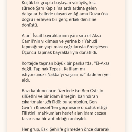
Küçük bir grupla başlayan yürüyüş, kısa
sürede Şam Kapısı’na ardı ardına gelen
dalgalar halinde ulaşan ve Ağlama Duvarı’na
doğru ilerleyen bir genç erkek denizine
dönüştü.
Alan, İsrail bayraklarının yanı sıra el-Aksa
Camii’nin yıkılması ve yerine bir Yahudi
tapınağının yapılması çağrılarıyla özdeşleşen
Üçüncü Tapınak bayraklarıyla donatıldı.
Kortejde taşınan büyük bir pankartta, "El-Aksa
değil, Tapınak Tepesi. Katliam mı
istiyorsunuz? Nakba’yı yaşarsınız" ifadeleri yer
aldı.
Bazı katılımcıların üzerinde ise Ben Gvir’in
silüetini ve bir idam ilmeğini barındıran
çıkartmalar görüldü; bu sembolün, Ben
Gvir’in Knesset’ten geçmesine öncülük ettiği
Filistinli mahkumları hedef alan idam cezası
tasarısına bir atıf olduğu anlaşıldı.
Her grup, Eski Şehir’e girmeden önce durarak