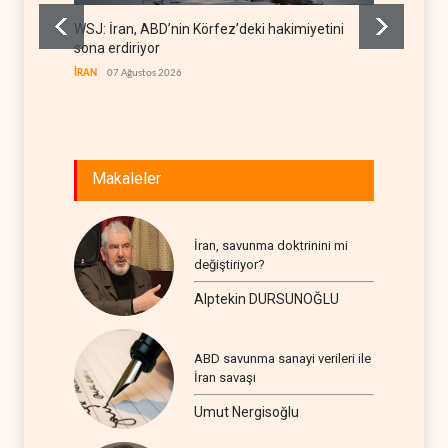
WSJ: İran, ABD’nin Körfez’deki hakimiyetini
İran: A
sona erdiriyor
uğrattı
İRAN
07 Ağustos 2026
İRAN
07
Makaleler
İran, savunma doktrinini mi
değiştiriyor?
Alptekin DURSUNOĞLU
ABD savunma sanayi verileri ile
İran savaşı
Umut Nergisoğlu