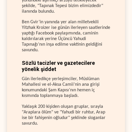
yönündeki aşırılıkçı arzuyu tetikleyecek
şekilde, "Tapınak Tepesi bizim elimizdedir"
ilanında bulundu.
Ben Gvir’in yanında yer alan milletvekili
Yitzhak Kroizer ise günün ilerleyen saatlerinde
yaptığı Facebook paylaşımında, caminin
kaldırılarak yerine Üçüncü Yahudi
Tapınağı’nın inşa edilme vaktinin geldiğini
savundu.
Sözlü tacizler ve gazetecilere
yönelik şiddet
Gün ilerledikçe yerleşimciler, Müslüman
Mahallesi ve el-Aksa Camii’nin ana girişi
konumundaki Şam Kapısı’nın hemen iç
kısmında toplanmaya başladı.
Yaklaşık 200 kişiden oluşan gruplar, sırayla
"Araplara ölüm" ve "Yahudi bir ruhtur, Arap
ise bir fahişenin oğludur" şeklinde sloganlar
savurdu.