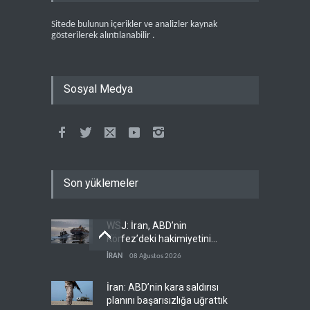
Sitede bulunun içerikler ve analizler kaynak
gösterilerek alıntılanabilir .
Sosyal Medya
Son yüklemeler
WSJ: İran, ABD’nin
Körfez’deki hakimiyetini
sona erdiriyor
İRAN
08 Ağustos 2026
İran: ABD’nin kara saldırısı
planını başarısızlığa uğrattık