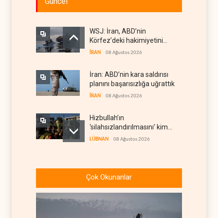
Güncel
WSJ: İran, ABD’nin
Körfez’deki hakimiyetini
sona erdiriyor
İRAN
08 Ağustos 2026
İran: ABD’nin kara saldırısı
planını başarısızlığa uğrattık
İRAN
08 Ağustos 2026
Hizbullah’ın
‘silahsızlandırılmasını’ kim
denetleyecek?
LÜBNAN
08 Ağustos 2026
Bekai'den Trump’a ‘savaş
ganimeti’ yanıtı: Önce savaşı
Çok Okunanlar
kazan
İRAN
08 Ağustos 2026
Pentagon silah şirketlerinin
önünü açıyor