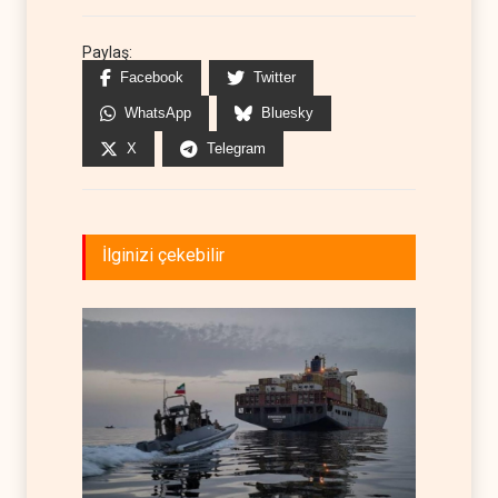
Paylaş:
Facebook
Twitter
WhatsApp
Bluesky
X
Telegram
İlginizi çekebilir