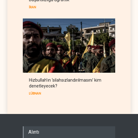
IRAK
07 Ağustos 2026
İRAN
Hizbullah’ın ‘silahsızlandırılmasını’ kim
denetleyecek?
LÜBNAN
Alıntı