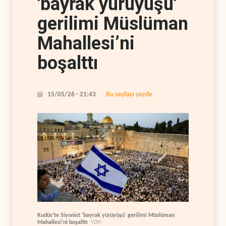
'bayrak yürüyüşü'
gerilimi Müslüman
Mahallesi’ni
boşalttı
Bu sayfayı yazdır
15/05/26 - 21:43
Kudüs’te Siyonist 'bayrak yürüyüşü' gerilimi Müslüman
Mahallesi’ni boşalttı
YDH