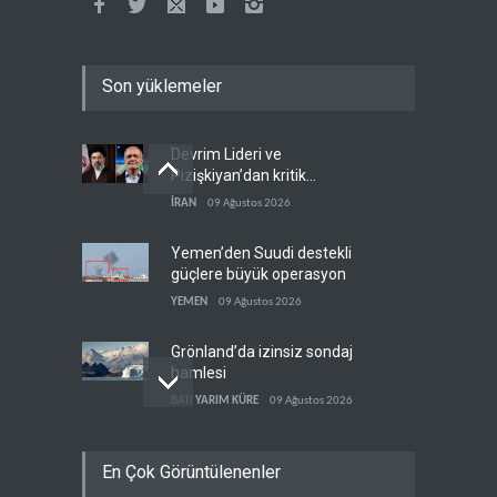
Son yüklemeler
Devrim Lideri ve
Pizişkiyan’dan kritik
görüşme
İRAN
09 Ağustos 2026
Yemen’den Suudi destekli
güçlere büyük operasyon
YEMEN
09 Ağustos 2026
Grönland’da izinsiz sondaj
hamlesi
BATI YARIM KÜRE
09 Ağustos 2026
Arakçi: ‘İran, tüm baskılara
En Çok Görüntülenenler
rağmen direnişini
sürdürecek’