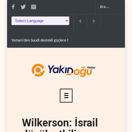
Grönland’da izinsiz sondaj hamlesi..
Arakçi: ‘İran, tüm baskılara rağmen
Wilkerson: İsrail