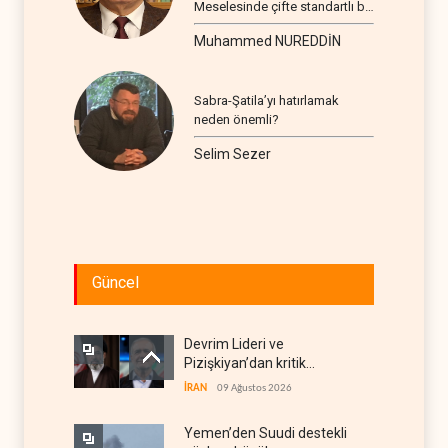
Meselesinde çifte standartlı bir
seyir
Muhammed NUREDDİN
Sabra-Şatila’yı hatırlamak
neden önemli?
Selim Sezer
Güncel
Devrim Lideri ve
Pizişkiyan’dan kritik
görüşme
İRAN
09 Ağustos 2026
Yemen’den Suudi destekli