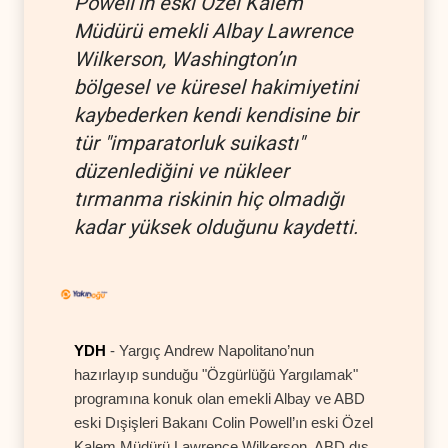
Powell’ın eski Özel Kalem
Müdürü emekli Albay Lawrence
Wilkerson, Washington’ın
bölgesel ve küresel hakimiyetini
kaybederken kendi kendisine bir
tür "imparatorluk suikastı"
düzenlediğini ve nükleer
tırmanma riskinin hiç olmadığı
kadar yüksek olduğunu kaydetti.
YDH
- Yargıç Andrew Napolitano’nun
hazırlayıp sunduğu "Özgürlüğü Yargılamak"
programına konuk olan emekli Albay ve ABD
eski Dışişleri Bakanı Colin Powell’ın eski Özel
Kalem Müdürü Lawrence Wilkerson, ABD dış