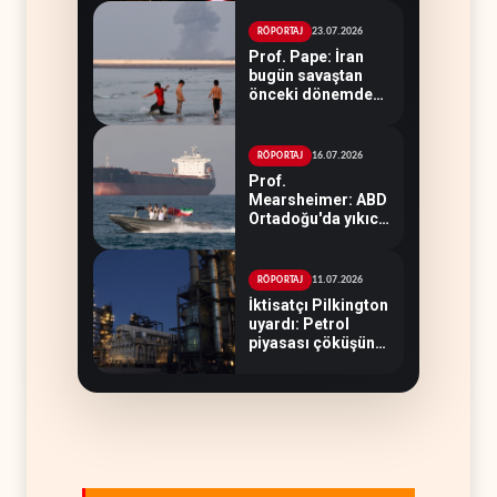
23.07.2026
RÖPORTAJ
Prof. Pape: İran
bugün savaştan
önceki dönemden
çok daha güçlü
16.07.2026
RÖPORTAJ
Prof.
Mearsheimer: ABD
Ortadoğu'da yıkıcı
bir yenilgi aldı
11.07.2026
RÖPORTAJ
İktisatçı Pilkington
uyardı: Petrol
piyasası çöküşün
eşiğinde