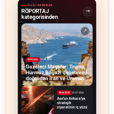
İLGILI HABERLER
RÖPORTAJ
kategorisinden
↗
07.08.2026
RÖPORTAJ
Gazeteci Magnier: Trump,
Hürmüz Boğazı denetimini
doğrudan İran ve Umman'a
teslim etti
31.07.2026
ANALİZLER
Aun'un Ankara'ya
stratejik
ziyaretinin iç yüzü