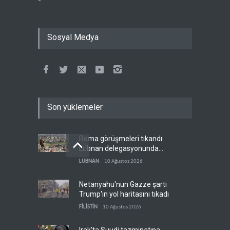
Sosyal Medya
Son yüklemeler
Roma görüşmeleri tıkandı:
Lübnan delegasyonunda
anlaşmazlık çıktı
LÜBNAN
10 Ağustos 2026
Netanyahu'nun Gazze şartı
Trump'ın yol haritasını tıkadı
FİLİSTİN
10 Ağustos 2026
Irak'ta Suudi tazminatına