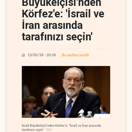
Büyükelçisi'nden
Körfez'e: 'İsrail ve
İran arasında
tarafınızı seçin'
Bu sayfayı yazdır
13/05/26 - 20:56
İsrail Büyükelçisi'nden Körfez'e: 'İsrail ve İran arasında
tarafınızı seçin'
YDH