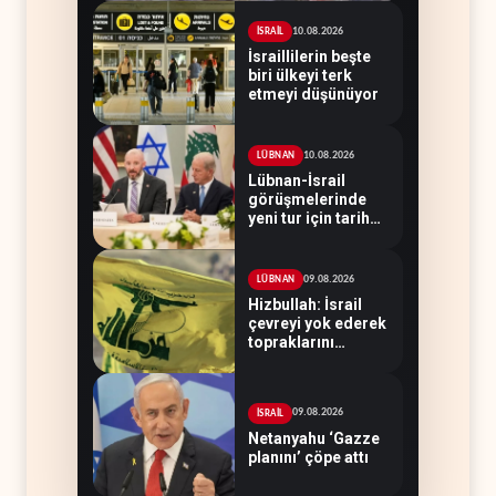
10.08.2026
İSRAİL
İsraillilerin beşte
biri ülkeyi terk
etmeyi düşünüyor
10.08.2026
LÜBNAN
Lübnan-İsrail
görüşmelerinde
yeni tur için tarih
belirsiz
09.08.2026
LÜBNAN
Hizbullah: İsrail
çevreyi yok ederek
topraklarını
genişletiyor
09.08.2026
İSRAİL
Netanyahu ‘Gazze
planını’ çöpe attı