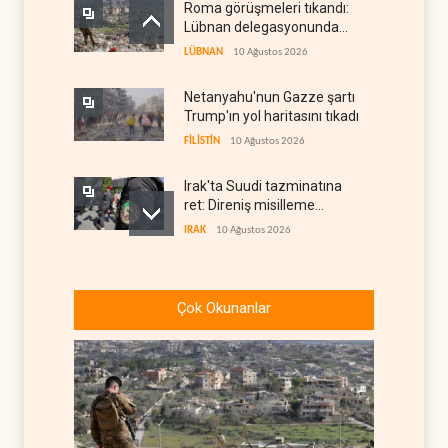
Roma görüşmeleri tıkandı:
Lübnan delegasyonunda
anlaşmazlık çıktı
LÜBNAN
10 Ağustos 2026
Netanyahu'nun Gazze şartı
Trump'ın yol haritasını tıkadı
FİLİSTİN
10 Ağustos 2026
Irak'ta Suudi tazminatına
ret: Direniş misilleme
şartında ısrarlı
IRAK
10 Ağustos 2026
Yemen ordusu Suudi
güçlerinin Muha'daki askeri
Çok Okunanlar
depolarını vurdu
YEMEN
10 Ağustos 2026
Nüceba Hareketi: ABD'nin
Irak petrolü üzerindeki
hakimiyeti bitmeli
IRAK
10 Ağustos 2026