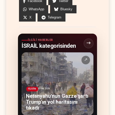
Facebook
Twitter
WhatsApp
Bluesky
X
Telegram
İLGILI HABERLER
İSRAİL kategorisinden
↗
10.08.2026
FİLİSTİN
Netanyahu'nun Gazze şartı
Trump'ın yol haritasını
tıkadı