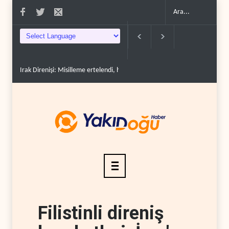
Irak Direnişi: Misilleme ertelendi, hesap kapanmadı..
Çin'in petrol itha
Filistinli direniş