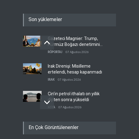
Son yüklemeler
Gazeteci Magnier: Trump,
Hürmüz Boğazı denetimini
doğrudan İran ve Umman'a
RÖPORTAJ
07 Ağustos 2026
teslim etti
Irak Direnişi: Misilleme
ertelendi, hesap kapanmadı
IRAK
07 Ağustos 2026
Çin'in petrol ithalatı on yıllık
dipten sonra yükseldi
ASYA
07 Ağustos 2026
BAE, OPEC'ten ayrıldıktan
En Çok Görüntülenenler
sonra petrol üretimini rekor
düzeye çıkardı
ARAP DÜNYASI
07 Ağustos 2026