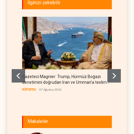
İlginizi çekebilir
Gazeteci Magnier: Trump, Hürmüz Boğazı
Irak Di
denetimini doğrudan İran ve Umman'a teslim
kapan
etti
RÖPORTAJ
07 Ağustos 2026
IRAK
07
Makaleler