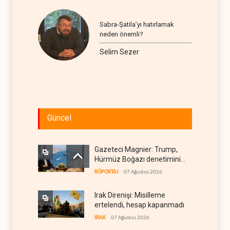
Sabra-Şatila’yı hatırlamak
neden önemli?
Selim Sezer
Güncel
Gazeteci Magnier: Trump,
Hürmüz Boğazı denetimini
doğrudan İran ve Umman'a
RÖPORTAJ
07 Ağustos 2026
teslim etti
Irak Direnişi: Misilleme
ertelendi, hesap kapanmadı
IRAK
07 Ağustos 2026