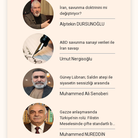
İran, savunma doktrinini mi
değiştiriyor?
Alptekin DURSUNOĞLU
ABD savunma sanayi verileri ile
İran savaşı
Umut Nergisoğlu
Güney Lübnan; Saldırı ateşi ile
siyasetin sessizliği arasında
Muhammed Ali Senoberi
Gazze anlaşmasında
Türkiye’nin rolü: Filistin
Meselesinde çifte standartlı bir
seyir
Muhammed NUREDDİN