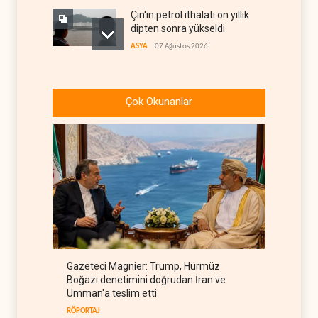
Çin'in petrol ithalatı on yıllık
dipten sonra yükseldi
ASYA
07 Ağustos 2026
BAE, OPEC'ten ayrıldıktan
sonra petrol üretimini rekor
Çok Okunanlar
düzeye çıkardı
ARAP DÜNYASI
07 Ağustos 2026
The Telegraph: Hürmüz
anlaşması, İran’ın savaşı
kazandığını gösteriyor
BATI YARIM KÜRE
07 Ağustos 2026
Yemen’den dengeleri
değiştirecek yeni askeri
denklem
YEMEN
07 Ağustos 2026
Gazeteci Magnier: Trump, Hürmüz
İsrail güçleri Lübnan
Boğazı denetimini doğrudan İran ve
ordusunu hedef aldı
Umman'a teslim etti
LÜBNAN
07 Ağustos 2026
RÖPORTAJ