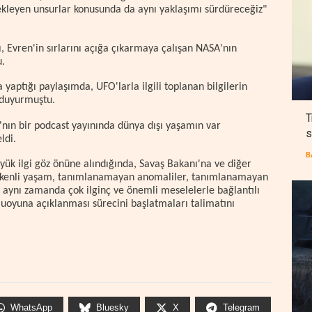
ekleyen unsurlar konusunda da aynı yaklaşımı sürdüreceğiz"
 Evren'in sırlarını açığa çıkarmaya çalışan NASA'nın
u.
yaptığı paylaşımda, UFO'larla ilgili toplanan bilgilerin
 duyurmuştu.
T
ın bir podcast yayınında dünya dışı yaşamın var
s
ldi.
B
ük ilgi göz önüne alındığında, Savaş Bakanı'na ve diğer
y kökenli yaşam, tanımlanamayan anomaliler, tanımlanamayan
 aynı zamanda çok ilginç ve önemli meselelerle bağlantılı
muoyuna açıklanması sürecini başlatmaları talimatını
WhatsApp
Bluesky
X
Telegram