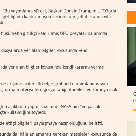
a
, "Bu yayımlama süreci, Başkan Donald Trump'ın UFO'larla
e gizliliğinin kaldırılması sürecinin tam şeffaflık amacıyla
di.
 hükümetin gizliliği kaldırılmış UFO dosyalarına anında
dosyalarda yer alan bilgiler konusunda kendi
da yer alan bilgiler konusunda kendi kararını verme
inde erişime açılan ilk belge grubunda tanımlanamayan
ruşturma materyalleri, görgü tanığı ifadeleri ve kamuya açık
G
m
şkin açıklama yaptı. Isaacman, NASA'nın "en parlak
İ
eçte kullandığını söyledi.
de ettiği bilgileri paylaşmaya hazır olduğunu belirtti.
nusunda da, hâlâ anlamamız gereken meseleler konusunda da