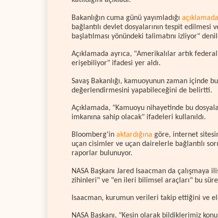
katıldığını açıkladı.
Bakanlığın cuma günü yayımladığı
açıklamad
bağlantılı devlet dosyalarının tespit edilmesi v
başlatılması yönündeki talimatını izliyor" denil
Açıklamada ayrıca, "Amerikalılar artık federal
erişebiliyor" ifadesi yer aldı.
Savaş Bakanlığı, kamuoyunun zaman içinde bu 
değerlendirmesini yapabileceğini de belirtti.
Açıklamada, "Kamuoyu nihayetinde bu dosyalar
imkanına sahip olacak" ifadeleri kullanıldı.
Bloomberg'in
aktardığına
göre, internet sites
uçan cisimler ve uçan dairelerle bağlantılı so
raporlar bulunuyor.
NASA Başkanı Jared Isaacman da çalışmaya ili
zihinleri" ve "en ileri bilimsel araçları" bu sür
Isaacman, kurumun verileri takip ettiğini ve el
NASA Başkanı, "Kesin olarak bildiklerimiz ko