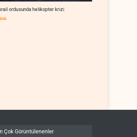
srail ordusunda helikopter krizi
SRAİL
il ordusunda helikopter
UNICEF: Gazze'de ateşkesten
i
bu yana 300 çocuk öldürüldü
L
06 Ağustos 2026
FİLİSTİN
06 Ağustos 2026
n Çok Görüntülenenler