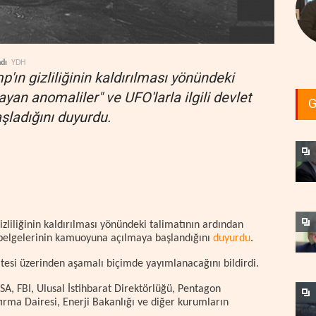
ndı
YDH
ın gizliliğinin kaldırılması yönündeki
an anomaliler" ve UFO'larla ilgili devlet
G
ladığını duyurdu.
zliliğinin kaldırılması yönündeki talimatının ardından
t belgelerinin kamuoyuna açılmaya başlandığını
duyurdu
.
sitesi üzerinden aşamalı biçimde yayımlanacağını bildirdi.
A, FBI, Ulusal İstihbarat Direktörlüğü, Pentagon
rma Dairesi, Enerji Bakanlığı ve diğer kurumların