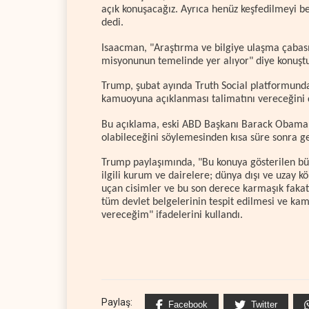
açık konuşacağız. Ayrıca henüz keşfedilmeyi b
dedi.
Isaacman, "Araştırma ve bilgiye ulaşma çabası,
misyonunun temelinde yer alıyor" diye konuşt
Trump, şubat ayında Truth Social platformunda 
kamuoyuna açıklanması talimatını vereceğini
Bu açıklama, eski ABD Başkanı Barack Obama'n
olabileceğini söylemesinden kısa süre sonra ge
Trump paylaşımında, "Bu konuya gösterilen büy
ilgili kurum ve dairelere; dünya dışı ve uza
uçan cisimler ve bu son derece karmaşık fakat
tüm devlet belgelerinin tespit edilmesi ve ka
vereceğim" ifadelerini kullandı.
Paylaş:
Facebook
Twitter