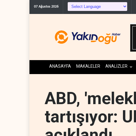
Galibaf, Trump'ın tehdit v
07 Ağustos 2026
ANASAYFA
MAKALELER
ANALİZLER
ABD, 'melekl
tartışıyor: 
açıklandı