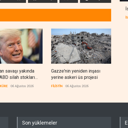
İ
İ
ran savaşı yakında
Gazze'nin yeniden inşası
İsra
, ABD silah stokları
yerine askeri üs projesi
kriz
or
 KÜRE
06 Ağustos 2026
FİLİSTİN
06 Ağustos 2026
İSRAİ
Son yüklemeler
E