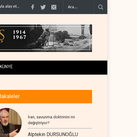
ah stoklar�..
Gazze'nin yeniden inşası yerine askeri üs projesi..
İsrail ordus
KÜNYE
akaleler
İran, savunma doktrinini mi
değiştiriyor?
Alptekin DURSUNOĞLU