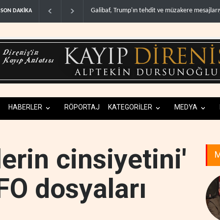
e müzakere mesajlarıyla alay et..
Trump: İran savaşı yakında bitebilir, ABD sil
SON DAKİKA
HABERLER
RÖPORTAJ
KATEGORİLER
MEDYA
erin cinsiyetini'
M
UFO dosyaları