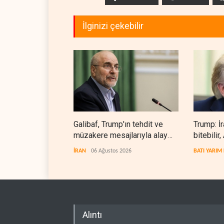
İlginizi çekebilir
Galibaf, Trump'ın tehdit ve
Trump: İ
müzakere mesajlarıyla alay
bitebilir
etti
zorlanıy
İRAN
06 Ağustos 2026
BATI YARIM
Alıntı