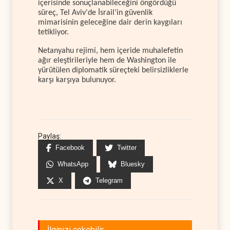
içerisinde sonuçlanabileceğini öngördüğü
süreç, Tel Aviv'de İsrail’in güvenlik
mimarisinin geleceğine dair derin kaygıları
tetikliyor.
Netanyahu rejimi, hem içeride muhalefetin
ağır eleştirileriyle hem de Washington ile
yürütülen diplomatik süreçteki belirsizliklerle
karşı karşıya bulunuyor.
Paylaş:
Facebook
Twitter
WhatsApp
Bluesky
X
Telegram
İlginizi çekebilir