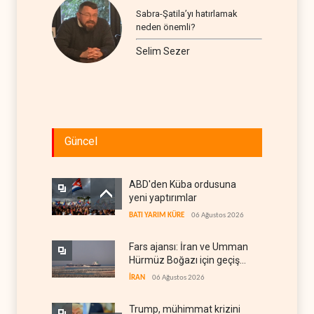
Sabra-Şatila’yı hatırlamak
neden önemli?
Selim Sezer
Güncel
ABD'den Küba ordusuna
yeni yaptırımlar
BATI YARIM KÜRE
06 Ağustos 2026
Fars ajansı: İran ve Umman
Hürmüz Boğazı için geçiş
koridorlarında anlaştı
İRAN
06 Ağustos 2026
Trump, mühimmat krizini