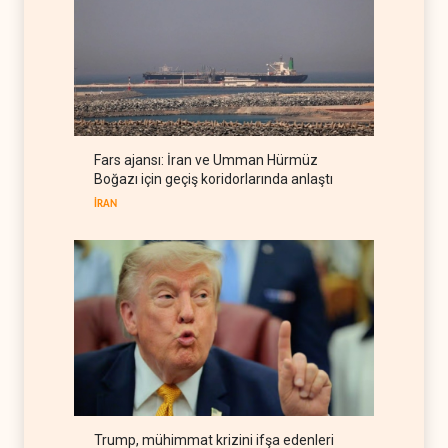
yeni güvenlik hattına
dönüştürüyor
İSRAİL
06 Ağustos 2026
Colani, Hizbullah ile silah
bırakma diyaloğu için kanal
arıyor
LÜBNAN
06 Ağustos 2026
Fars ajansı: İran ve Umman Hürmüz
BM yetkilisinden İsrail'e gizli
Boğazı için geçiş koridorlarında anlaştı
belge akışı
İRAN
BATI YARIM KÜRE
06 Ağustos 2026
Trump, mühimmat krizini ifşa edenleri