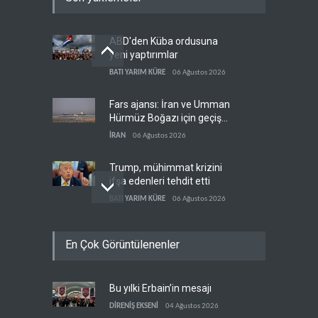
ABD'den Küba ordusuna
yeni yaptırımlar
BATI YARIM KÜRE
06 Ağustos 2026
Fars ajansı: İran ve Umman
Hürmüz Boğazı için geçiş
koridorlarında anlaştı
İRAN
06 Ağustos 2026
Trump, mühimmat krizini
ifşa edenleri tehdit etti
BATI YARIM KÜRE
06 Ağustos 2026
Demokratlar: Trump Batı
En Çok Görüntülenenler
Şeria'da işgalci
yerleşimcilere cezasızlık
BATI YARIM KÜRE
06 Ağustos 2026
sağladı
Bu yılki Erbain’in mesajı
İsrail, beyin göçünde rekora
koşuyor
DİRENİŞ EKSENİ
04 Ağustos 2026