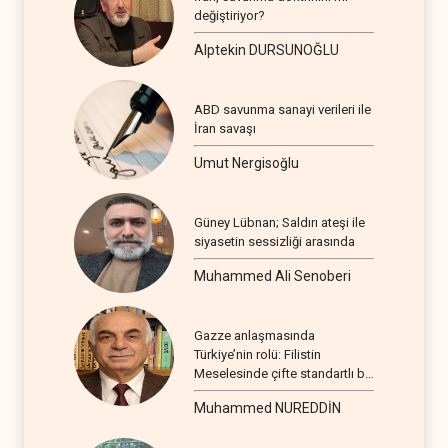
değiştiriyor?
Alptekin DURSUNOĞLU
ABD savunma sanayi verileri ile
İran savaşı
Umut Nergisoğlu
Güney Lübnan; Saldırı ateşi ile
siyasetin sessizliği arasında
Muhammed Ali Senoberi
Gazze anlaşmasında
Türkiye’nin rolü: Filistin
Meselesinde çifte standartlı bir
seyir
Muhammed NUREDDİN