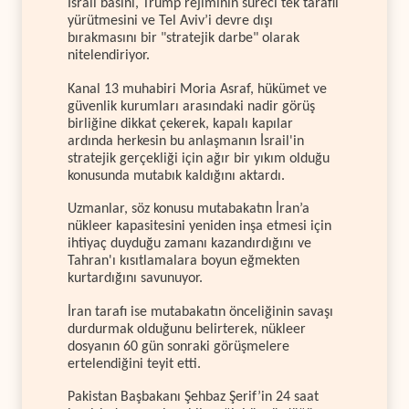
İsrail basını, Trump rejiminin süreci tek taraflı
yürütmesini ve Tel Aviv’i devre dışı
bırakmasını bir "stratejik darbe" olarak
nitelendiriyor.
Kanal 13 muhabiri Moria Asraf, hükümet ve
güvenlik kurumları arasındaki nadir görüş
birliğine dikkat çekerek, kapalı kapılar
ardında herkesin bu anlaşmanın İsrail'in
stratejik gerçekliği için ağır bir yıkım olduğu
konusunda mutabık kaldığını aktardı.
Uzmanlar, söz konusu mutabakatın İran’a
nükleer kapasitesini yeniden inşa etmesi için
ihtiyaç duyduğu zamanı kazandırdığını ve
Tahran'ı kısıtlamalara boyun eğmekten
kurtardığını savunuyor.
İran tarafı ise mutabakatın önceliğinin savaşı
durdurmak olduğunu belirterek, nükleer
dosyanın 60 gün sonraki görüşmelere
ertelendiğini teyit etti.
Pakistan Başbakanı Şehbaz Şerif’in 24 saat