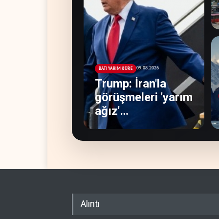
09.08.2026
BATI YARIM KÜRE
Trump: İran'la
görüşmeleri 'yarım
ağız'
sürdürüyoruz
Alıntı