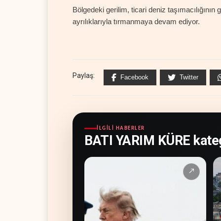
Bölgedeki gerilim, ticari deniz taşımacılığını
ayrılıklarıyla tırmanmaya devam ediyor.
Paylaş:
Facebook
Twitter
İLGILI HABERLER
BATI YARIM KÜRE kateg
↗