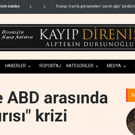
Avrasya Birliği'nden Afrika açılımı..
Hizbullah
SON DAKİKA
HABERLER
RÖPORTAJ
KATEGORİLER
MEDYA
le ABD arasında
M
rısı" krizi