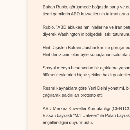
Bakan Rubio, görüşmede boğazda barış ve güve
ticari gemilerin ABD kuvvetlerinin talimatlarına
Rubio, "ABD ablukasının ihlallerine ve İran p
diyerek Washington'ın bölgedeki sıkı tutumunu 
Hint Dışişleri Bakanı Jaishankar ise görüşm
Hint denizcinin ölümüyle sonuçlanan saldırılara ka
Sosyal medya hesabından bir açıklama yapan 
ölümcül eylemleri hiçbir şekilde haklı gösterilem
Resmi kaynaklara göre Yeni Delhi yönetimi, bir
çağırarak saldırıları protesto etti.
ABD Merkez Kuvvetler Komutanlığı (CENTCOM), 
Bissau bayraklı "M/T Jalveer" ile Palau bayraklı
engellendiğini duyurmuştu.