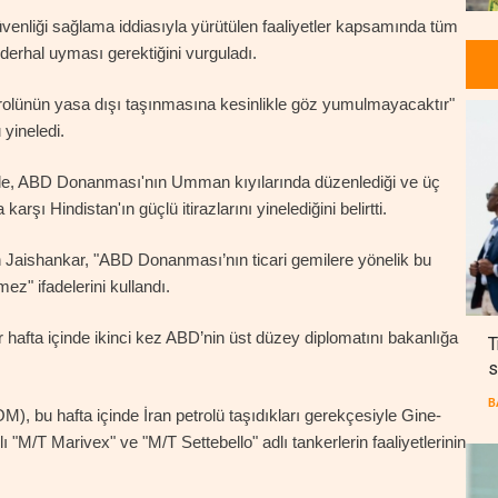
nliği sağlama iddiasıyla yürütülen faaliyetler kapsamında tüm
 derhal uyması gerektiğini vurguladı.
etrolünün yasa dışı taşınmasına kesinlikle göz yumulmayacaktır"
yineledi.
ede, ABD Donanması'nın Umman kıyılarında düzenlediği ve üç
rşı Hindistan'ın güçlü itirazlarını yinelediğini belirtti.
Jaishankar, "ABD Donanması’nın ticari gemilere yönelik bu
ez" ifadelerini kullandı.
 hafta içinde ikinci kez ABD’nin üst düzey diplomatını bakanlığa
T
s
B
bu hafta içinde İran petrolü taşıdıkları gerekçesiyle Gine-
 "M/T Marivex" ve "M/T Settebello" adlı tankerlerin faaliyetlerinin