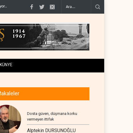
: İsrail çevreyi yok ederek topraklarını geniş..
Ayetullah Hamenei'den Muhsin R
KÜNYE
akaleler
Dosta güven, düşmana korku
vermeyen ittifak
Alptekin DURSUNOĞLU