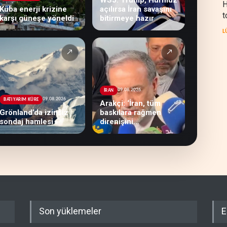
H
Küba enerji krizine
açılırsa İran savaşını
t
karşı güneşe yöneldi
bitirmeye hazır
L
↗
↗
09.08.2026
İRAN
09.08.2026
BATI YARIM KÜRE
Arakçi: ‘İran, tüm
Grönland’da izinsiz
baskılara rağmen
sondaj hamlesi
direnişini
sürdürecek’
Son yüklemeler
E