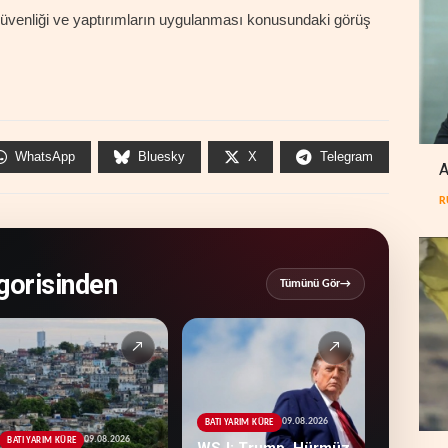
n güvenliği ve yaptırımların uygulanması konusundaki görüş
WhatsApp
Bluesky
X
Telegram
A
R
orisinden
Tümünü Gör
→
↗
↗
09.08.2026
BATI YARIM KÜRE
09.08.2026
BATI YARIM KÜRE
WSJ: Trump, Hürmüz