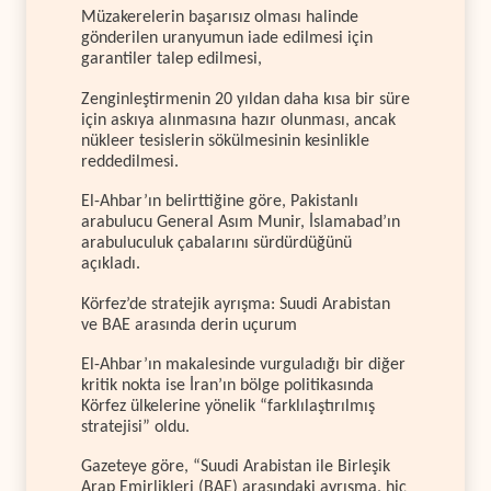
Müzakerelerin başarısız olması halinde
gönderilen uranyumun iade edilmesi için
garantiler talep edilmesi,
Zenginleştirmenin 20 yıldan daha kısa bir süre
için askıya alınmasına hazır olunması, ancak
nükleer tesislerin sökülmesinin kesinlikle
reddedilmesi.
El-Ahbar’ın belirttiğine göre, Pakistanlı
arabulucu General Asım Munir, İslamabad’ın
arabuluculuk çabalarını sürdürdüğünü
açıkladı.
Körfez’de stratejik ayrışma: Suudi Arabistan
ve BAE arasında derin uçurum
El-Ahbar’ın makalesinde vurguladığı bir diğer
kritik nokta ise İran’ın bölge politikasında
Körfez ülkelerine yönelik “farklılaştırılmış
stratejisi” oldu.
Gazeteye göre, “Suudi Arabistan ile Birleşik
Arap Emirlikleri (BAE) arasındaki ayrışma, hiç