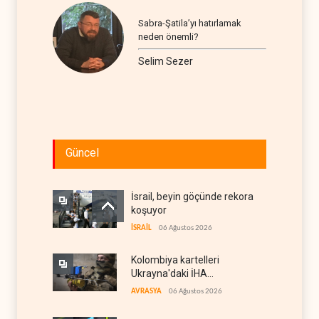
Sabra-Şatila’yı hatırlamak
neden önemli?
Selim Sezer
Güncel
İsrail, beyin göçünde rekora
koşuyor
İSRAİL
06 Ağustos 2026
Kolombiya kartelleri
Ukrayna'daki İHA
teknolojisinin peşine düştü
AVRASYA
06 Ağustos 2026