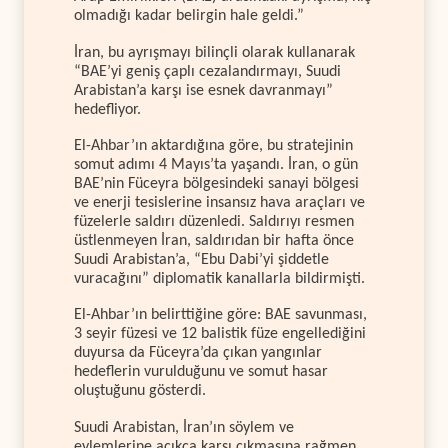
olmadığı kadar belirgin hale geldi.”
İran, bu ayrışmayı bilinçli olarak kullanarak
“BAE’yi geniş çaplı cezalandırmayı, Suudi
Arabistan’a karşı ise esnek davranmayı”
hedefliyor.
El-Ahbar’ın aktardığına göre, bu stratejinin
somut adımı 4 Mayıs’ta yaşandı. İran, o gün
BAE’nin Füceyra bölgesindeki sanayi bölgesi
ve enerji tesislerine insansız hava araçları ve
füzelerle saldırı düzenledi. Saldırıyı resmen
üstlenmeyen İran, saldırıdan bir hafta önce
Suudi Arabistan’a, “Ebu Dabi’yi şiddetle
vuracağını” diplomatik kanallarla bildirmişti.
El-Ahbar’ın belirttiğine göre: BAE savunması,
3 seyir füzesi ve 12 balistik füze engellediğini
duyursa da Füceyra’da çıkan yangınlar
hedeflerin vurulduğunu ve somut hasar
oluştuğunu gösterdi.
Suudi Arabistan, İran’ın söylem ve
eylemlerine açıkça karşı çıkmasına rağmen,