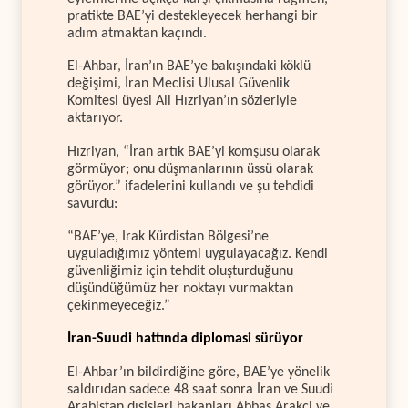
pratikte BAE’yi destekleyecek herhangi bir
adım atmaktan kaçındı.
El-Ahbar, İran’ın BAE’ye bakışındaki köklü
değişimi, İran Meclisi Ulusal Güvenlik
Komitesi üyesi Ali Hızriyan’ın sözleriyle
aktarıyor.
Hızriyan, “İran artık BAE’yi komşusu olarak
görmüyor; onu düşmanlarının üssü olarak
görüyor.” ifadelerini kullandı ve şu tehdidi
savurdu:
“BAE’ye, Irak Kürdistan Bölgesi’ne
uyguladığımız yöntemi uygulayacağız. Kendi
güvenliğimiz için tehdit oluşturduğunu
düşündüğümüz her noktayı vurmaktan
çekinmeyeceğiz.”
İran-Suudi hattında diplomasi sürüyor
El-Ahbar’ın bildirdiğine göre, BAE’ye yönelik
saldırıdan sadece 48 saat sonra İran ve Suudi
Arabistan dışişleri bakanları Abbas Arakçi ve