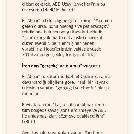
dikkat çekerek, ABD Uzay Kuvvetleri’nin bu
uranyumu izlediğini belirtti.
El-Ahbar’ın bildirdiğine göre Trump, “Yakınına
gelen olursa, bunu bileceğiz ve patlatacağız.”
tehdidinde bulundu ve şu ifadeleri ekledi:
“İran’a karşı iki hafta daha askerî harekât
düzenleyebilir, belirlenmiş her hedefi
vurabiliriz. Hedeflerimizin yaklaşık yüzde
70’ini zaten gerçekleştirmiş olabiliriz.”
İran’dan “gerçekçi ve olumlu” vurgusu
El-Ahbar’ın, Katar merkezli el-Cezire kanalına
dayandırdığı bilgilere göre, İranlı bir kaynak
ülkesinin yanıtını “gerçekçi ve olumlu” olarak
tanımladı.
Kaynak, yanıtın “başta Lübnan olmak üzere
tüm bölgede savaşı sona erdirmeye ve ABD
ile anlaşmazlıkları çözmeye odaklandığını”
belirtti.
Aynı kaynak şu vurguları yaptı: “Yanıtımız,