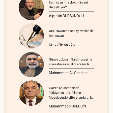
İran, savunma doktrinini mi
değiştiriyor?
Alptekin DURSUNOĞLU
ABD savunma sanayi verileri ile
İran savaşı
Umut Nergisoğlu
Güney Lübnan; Saldırı ateşi ile
siyasetin sessizliği arasında
Muhammed Ali Senoberi
Gazze anlaşmasında
Türkiye’nin rolü: Filistin
Meselesinde çifte standartlı bir
seyir
Muhammed NUREDDİN