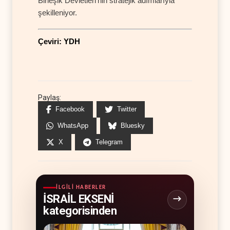
Birleşik Devletleri'nin stratejik adımlarıyla
şekilleniyor.
Çeviri: YDH
Paylaş:
Facebook
Twitter
WhatsApp
Bluesky
X
Telegram
İLGILI HABERLER
İSRAİL EKSENİ
kategorisinden