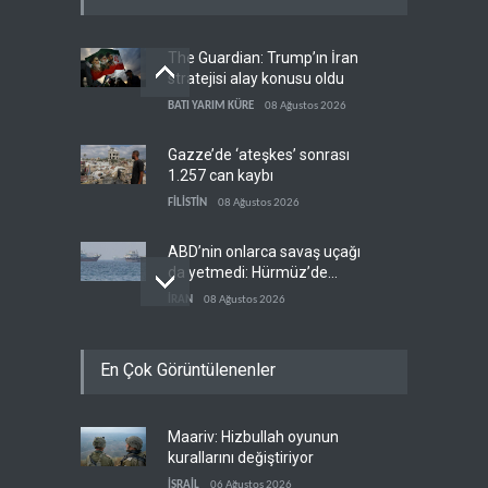
The Guardian: Trump’ın İran
stratejisi alay konusu oldu
BATI YARIM KÜRE
08 Ağustos 2026
Gazze’de ‘ateşkes’ sonrası
1.257 can kaybı
FİLİSTİN
08 Ağustos 2026
ABD’nin onlarca savaş uçağı
da yetmedi: Hürmüz’de
gemi vuruldu
İRAN
08 Ağustos 2026
Necef İmamı'ndan bölgesel
En Çok Görüntülenenler
'Arap projesi' uyarısı
IRAK
08 Ağustos 2026
Maariv: Hizbullah oyunun
Mossad’ın İran'a karşı Kürt
kurallarını değiştiriyor
planı neden çöktü?
İSRAİL
06 Ağustos 2026