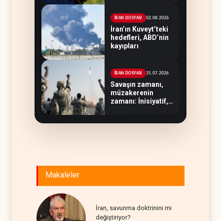
gücümüz yok'
02.08.2026
İRAN DOSYASI
İran’ın Kuveyt’teki
hedefleri, ABD’nin
kayıpları
31.07.2026
İRAN DOSYASI
Savaşın zamanı,
müzakerenin
zamanı: İnisiyatif,
Tahran'ın elinde
Makaleler
İran, savunma doktrinini mi
değiştiriyor?