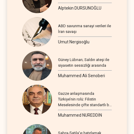
Alptekin DURSUNOĞLU
ABD savunma sanayi verileri ile
İran savaşı
Umut Nergisoğlu
Güney Lübnan; Saldırı ateşi ile
siyasetin sessizliği arasında
Muhammed Ali Senoberi
Gazze anlaşmasında
Türkiye’nin rolü: Filistin
Meselesinde çifte standartlı bir
seyir
Muhammed NUREDDİN
Sabra-Şatila’yı hatırlamak