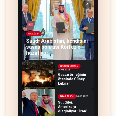
↗
08.08.2026
ANALİZLER
Suudi Arabistan, kendisini
savaş sonrası Körfez'e
hazırlıyor
LÜBNAN DOSYASI
04.08.2026
Gazze örneğinin
ötesinde Güney
Lübnan
04.08.2026
İSRAİL EKSENİ
Suudiler,
Amerika'yı
dizginliyor: 'İran'la
savaşı kaldıracak