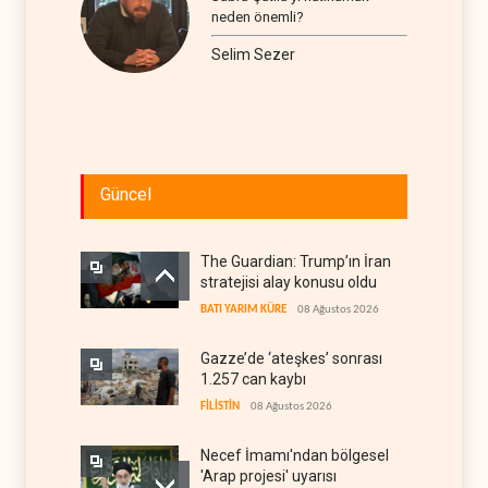
neden önemli?
Selim Sezer
Güncel
The Guardian: Trump’ın İran
stratejisi alay konusu oldu
BATI YARIM KÜRE
08 Ağustos 2026
Gazze’de ‘ateşkes’ sonrası
1.257 can kaybı
FİLİSTİN
08 Ağustos 2026
Necef İmamı'ndan bölgesel
'Arap projesi' uyarısı