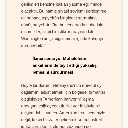
gerilimleri kendine kalkan yapma eğiliminde
olacaktır. Bu hamle siyasi söylemi sertleştirse
de sahada topyekûn bir şiddet sarmalına
dönüşmeyebilir. Zira bu senaryoda sahadaki
dinamikler, nispi bir istikrar arayışındaki
Washington'un çizdiği sınırlar içinde kalmayı
sürdürecektir.
İkinci senaryo: Muhalefetin,
anketlerin de teyit ettiği yükseliş
ivmesini sürdürmesi
Böyle bir durum, Netanyahu'nun mevcut oy
dağılımını altüst etmek için bölgesel tırmanışı
dizginleyen "Amerikan bariyerini" aşma
arayışını tetikleyecektir. Ne var ki böyle bir
girişim dahi, sadece Amerikan freni nedeniyle
değil, kesin bir zafer getirecek somut askerî
imkânların kısıtlı olması yüzünden de