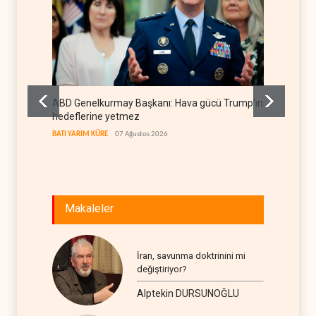
ABD Genelkurmay Başkanı: Hava gücü Trump'ın
WSJ: İr
hedeflerine yetmez
sona er
BATI YARIM KÜRE
07 Ağustos 2026
İRAN
07
Makaleler
İran, savunma doktrinini mi
değiştiriyor?
Alptekin DURSUNOĞLU