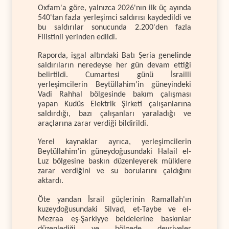
Oxfam'a göre, yalnızca 2026'nın ilk üç ayında
540'tan fazla yerleşimci saldırısı kaydedildi ve
bu saldırılar sonucunda 2.200'den fazla
Filistinli yerinden edildi.
Raporda, işgal altındaki Batı Şeria genelinde
saldırıların neredeyse her gün devam ettiği
belirtildi. Cumartesi günü İsrailli
yerleşimcilerin Beytüllahim'in güneyindeki
Vadi Rahhal bölgesinde bakım çalışması
yapan Kudüs Elektrik Şirketi çalışanlarına
saldırdığı, bazı çalışanları yaraladığı ve
araçlarına zarar verdiği bildirildi.
Yerel kaynaklar ayrıca, yerleşimcilerin
Beytüllahim'in güneydoğusundaki Halail el-
Luz bölgesine baskın düzenleyerek mülklere
zarar verdiğini ve su borularını çaldığını
aktardı.
Öte yandan İsrail güçlerinin Ramallah'ın
kuzeydoğusundaki Silvad, et-Taybe ve el-
Mezraa eş-Şarkiyye beldelerine baskınlar
düzenlediği ve bölgede devriyeler