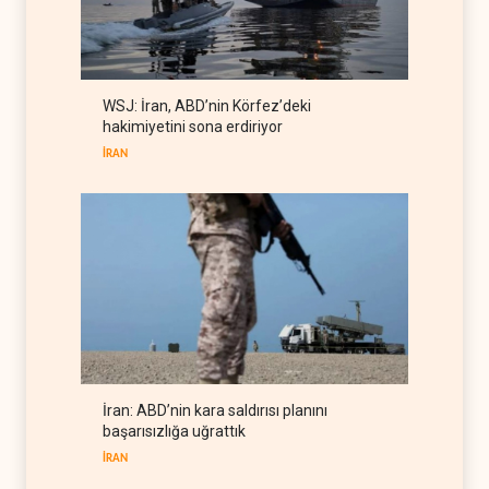
askeri ve ekonomik
kaynaklarını tüketiyor
BATI YARIM KÜRE
08 Ağustos 2026
Gazeteci Magnier: Trump,
WSJ: İran, ABD’nin Körfez’deki
Hürmüz Boğazı denetimini
hakimiyetini sona erdiriyor
doğrudan İran ve Umman'a
RÖPORTAJ
07 Ağustos 2026
teslim etti
İRAN
İran: ABD’nin kara saldırısı planını
başarısızlığa uğrattık
İRAN