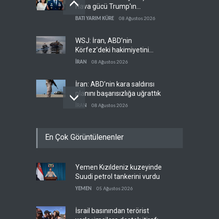
Hava gücü Trump'ın
hedeflerine yetmez
BATI YARIM KÜRE
08 Ağustos 2026
WSJ: İran, ABD’nin
Körfez’deki hakimiyetini
sona erdiriyor
İRAN
08 Ağustos 2026
İran: ABD’nin kara saldırısı
planını başarısızlığa uğrattık
İRAN
08 Ağustos 2026
Hizbullah’ın
En Çok Görüntülenenler
‘silahsızlandırılmasını’ kim
denetleyecek?
LÜBNAN
08 Ağustos 2026
Yemen Kızıldeniz kuzeyinde
Bekai'den Trump’a ‘savaş
Suudi petrol tankerini vurdu
ganimeti’ yanıtı: Önce savaşı
kazan
YEMEN
05 Ağustos 2026
İRAN
08 Ağustos 2026
İsrail basınından terörist