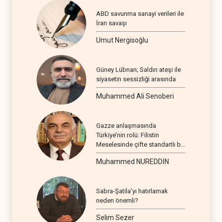
ABD savunma sanayi verileri ile
İran savaşı
Umut Nergisoğlu
Güney Lübnan; Saldırı ateşi ile
siyasetin sessizliği arasında
Muhammed Ali Senoberi
Gazze anlaşmasında
Türkiye’nin rolü: Filistin
Meselesinde çifte standartlı bir
seyir
Muhammed NUREDDİN
Sabra-Şatila’yı hatırlamak
neden önemli?
Selim Sezer