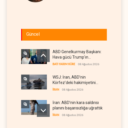
Güncel
ABD Genelkurmay Başkanı:
Hava gücü Trump'ın
hedeflerine yetmez
BATI YARIM KÜRE
08 Ağustos 2026
WSJ: İran, ABD’nin
Körfez’deki hakimiyetini
sona erdiriyor
İRAN
08 Ağustos 2026
İran: ABD’nin kara saldırısı
planını başarısızlığa uğrattık
İRAN
08 Ağustos 2026
Hizbullah’ın