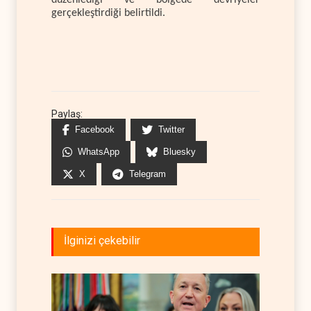
gerçekleştirdiği belirtildi.
Paylaş:
Facebook
Twitter
WhatsApp
Bluesky
X
Telegram
İlginizi çekebilir