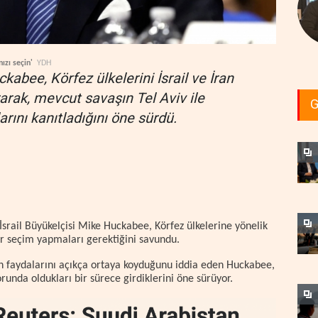
nızı seçin'
YDH
kabee, Körfez ülkelerini İsrail ve İran
arak, mevcut savaşın Tel Aviv ile
G
rını kanıtladığını öne sürdü.
İsrail Büyükelçisi Mike Huckabee, Körfez ülkelerine yönelik
bir seçim yapmaları gerektiğini savundu.
enin faydalarını açıkça ortaya koyduğunu iddia eden Huckabee,
orunda oldukları bir sürece girdiklerini öne sürüyor.