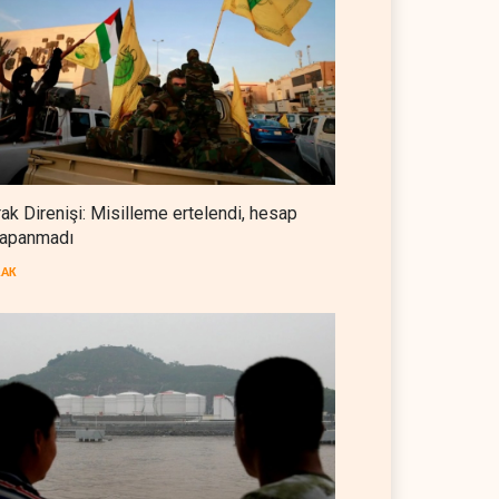
Foreign Affairs: ABD
Ortadoğu'dan elini çekmeli
BATI YARIM KÜRE
07 Ağustos 2026
Suudi Arabistan, Türkiye ve
Pakistan ortak savunma
anlaşması imzaladı
ARAP DÜNYASI
07 Ağustos 2026
rak Direnişi: Misilleme ertelendi, hesap
apanmadı
ABD, Suudi Arabistan'dan
petrol ithalatını 40 yıl sonra ilk
RAK
kez durdurdu
BATI YARIM KÜRE
07 Ağustos 2026