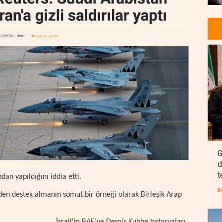
G
d
t
an yapıldığını iddia etti.
R
den destek almanın somut bir örneği olarak Birleşik Arap