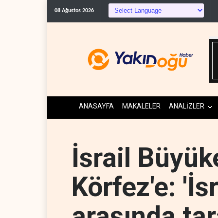
08 Ağustos 2026
ANASAYFA
MAKALELER
ANALİZLER
İsrail Büyük
Körfez'e: 'İs
arasında tar