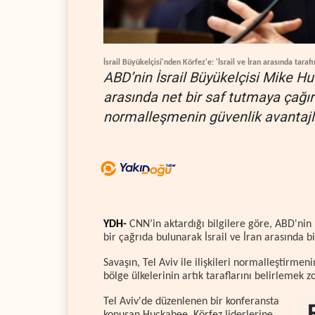
İsrail Büyükelçisi'nden Körfez'e: 'İsrail ve İran arasında tarafı
ABD’nin İsrail Büyükelçisi Mike Huc
arasında net bir saf tutmaya çağır
normalleşmenin güvenlik avantajla
YDH-
CNN’in aktardığı bilgilere göre, ABD'nin 
bir çağrıda bulunarak İsrail ve İran arasında 
Savaşın, Tel Aviv ile ilişkileri normalleştirm
bölge ülkelerinin artık taraflarını belirlemek z
Tel Aviv'de düzenlenen bir konferansta