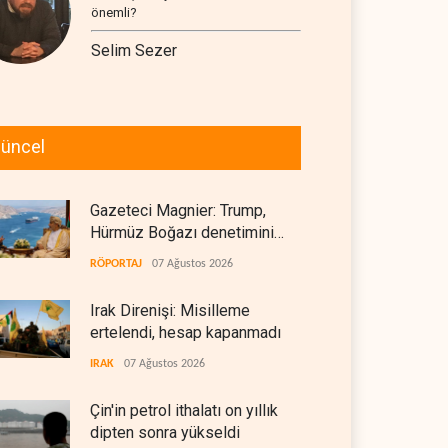
önemli?
Selim Sezer
üncel
Gazeteci Magnier: Trump,
Hürmüz Boğazı denetimini
doğrudan İran ve Umman'a
RÖPORTAJ
07 Ağustos 2026
teslim etti
Irak Direnişi: Misilleme
ertelendi, hesap kapanmadı
IRAK
07 Ağustos 2026
Çin'in petrol ithalatı on yıllık
dipten sonra yükseldi