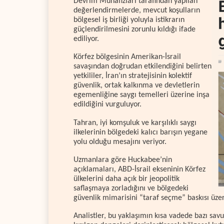
Devrim Muhafızları tarafından yapılan
değerlendirmelerde, mevcut koşulların
bölgesel iş birliği yoluyla istikrarın
güçlendirilmesini zorunlu kıldığı ifade
ediliyor.
Körfez bölgesinin Amerikan-İsrail
savaşından doğrudan etkilendiğini belirten
yetkililer, İran’ın stratejisinin kolektif
güvenlik, ortak kalkınma ve devletlerin
egemenliğine saygı temelleri üzerine inşa
edildiğini vurguluyor.
Tahran, iyi komşuluk ve karşılıklı saygı
ilkelerinin bölgedeki kalıcı barışın yegane
yolu olduğu mesajını veriyor.
Uzmanlara göre Huckabee’nin
açıklamaları, ABD-İsrail ekseninin Körfez
ülkelerini daha açık bir jeopolitik
saflaşmaya zorladığını ve bölgedeki
güvenlik mimarisini “taraf seçme” baskısı üzer
Analistler, bu yaklaşımın kısa vadede bazı sav