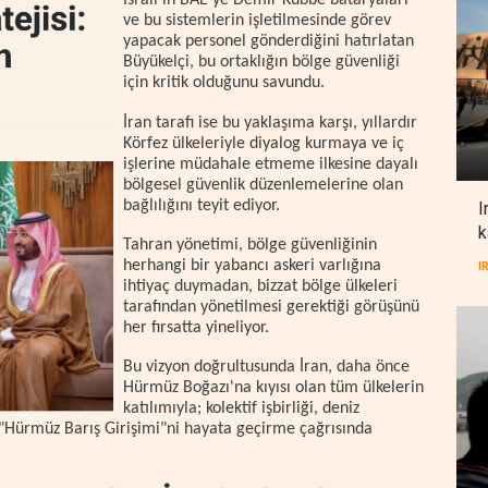
İsrail'in BAE’ye Demir Kubbe bataryaları
ve bu sistemlerin işletilmesinde görev
yapacak personel gönderdiğini hatırlatan
Büyükelçi, bu ortaklığın bölge güvenliği
için kritik olduğunu savundu.
İran tarafı ise bu yaklaşıma karşı, yıllardır
Körfez ülkeleriyle diyalog kurmaya ve iç
işlerine müdahale etmeme ilkesine dayalı
bölgesel güvenlik düzenlemelerine olan
bağlılığını teyit ediyor.
I
k
Tahran yönetimi, bölge güvenliğinin
herhangi bir yabancı askeri varlığına
I
ihtiyaç duymadan, bizzat bölge ülkeleri
tarafından yönetilmesi gerektiği görüşünü
her fırsatta yineliyor.
Bu vizyon doğrultusunda İran, daha önce
Hürmüz Boğazı'na kıyısı olan tüm ülkelerin
katılımıyla; kolektif işbirliği, deniz
 "Hürmüz Barış Girişimi"ni hayata geçirme çağrısında