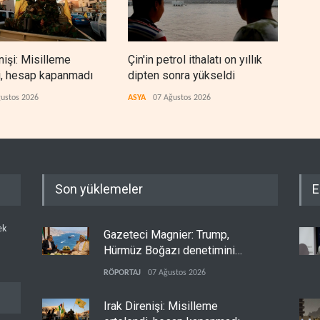
nişi: Misilleme
Çin'in petrol ithalatı on yıllık
BAE,
i, hesap kapanmadı
dipten sonra yükseldi
sonr
düz
ustos 2026
ASYA
07 Ağustos 2026
ARAP
Son yüklemeler
E
ek
Gazeteci Magnier: Trump,
Hürmüz Boğazı denetimini
doğrudan İran ve Umman'a
RÖPORTAJ
07 Ağustos 2026
teslim etti
Irak Direnişi: Misilleme