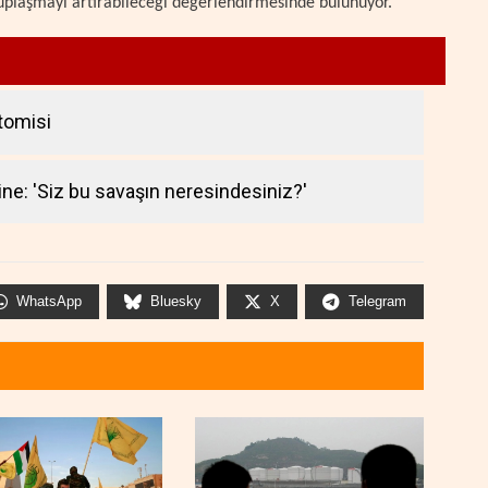
utuplaşmayı artırabileceği değerlendirmesinde bulunuyor.
atomisi
ine: 'Siz bu savaşın neresindesiniz?'
WhatsApp
Bluesky
X
Telegram