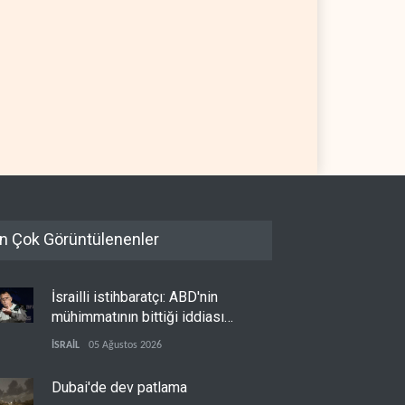
 OPEC'ten ayrıldıktan
The Telegraph: Hürmüz
a petrol üretimini rekor
anlaşması, İran’ın savaşı
eye çıkardı
kazandığını gösteriyor
 DÜNYASI
07 Ağustos 2026
BATI YARIM KÜRE
07 Ağustos 2026
n Çok Görüntülenenler
İsrailli istihbaratçı: ABD'nin
mühimmatının bittiği iddiası
bir iç kavga
İSRAİL
05 Ağustos 2026
Dubai'de dev patlama