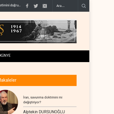
madı..
Çin'in petrol ithalatı on yıllık dipten sonra yükseldi..
BAE, OPEC'ten ay
KÜNYE
akaleler
İran, savunma doktrinini mi
değiştiriyor?
Alptekin DURSUNOĞLU