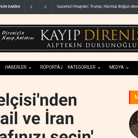
Irak Direnişi: Misilleme ertelendi, hesap kapan
SON DAKİKA
HABERLER
RÖPORTAJ
KATEGORİLER
MEDYA
elçisi'nden
M
rail ve İran
afınızı seçin'