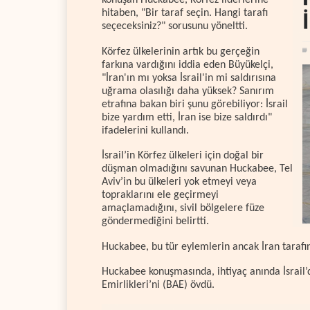
konuşan Huckabee, Körfez liderlerine
hitaben, "Bir taraf seçin. Hangi tarafı
seçeceksiniz?" sorusunu yöneltti.
Körfez ülkelerinin artık bu gerçeğin
farkına vardığını iddia eden Büyükelçi,
"İran'ın mı yoksa İsrail'in mi saldırısına
uğrama olasılığı daha yüksek? Sanırım
etrafına bakan biri şunu görebiliyor: İsrail
bize yardım etti, İran ise bize saldırdı"
ifadelerini kullandı.
İsrail’in Körfez ülkeleri için doğal bir
düşman olmadığını savunan Huckabee, Tel
Aviv’in bu ülkeleri yok etmeyi veya
topraklarını ele geçirmeyi
amaçlamadığını, sivil bölgelere füze
göndermediğini belirtti.
Huckabee, bu tür eylemlerin ancak İran tarafınd
Huckabee konuşmasında, ihtiyaç anında İsrail’
Emirlikleri’ni (BAE) övdü.