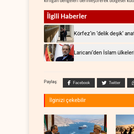
kırılgan dengeleri derinleştirerek bölgesel k
İlgili Haberler
Körfez'in 'delik deşik' an
Laricani'den İslam ülkeler
Paylaş:
Facebook
Twitter
İlginizi çekebilir