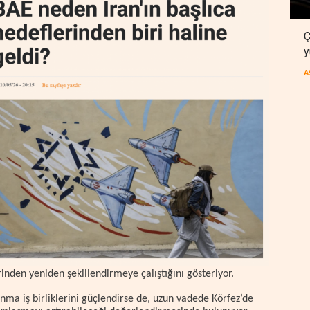
Ç
y
A
inden yeniden şekillendirmeye çalıştığını gösteriyor.
unma iş birliklerini güçlendirse de, uzun vadede Körfez’de