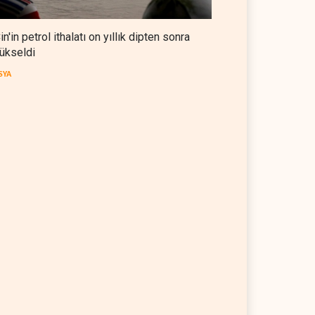
in'in petrol ithalatı on yıllık dipten sonra
ükseldi
SYA