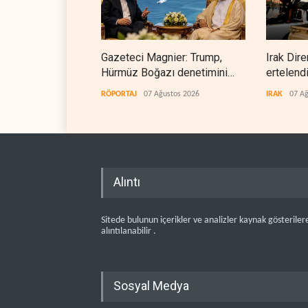
Gazeteci Magnier: Trump,
Irak Dire
Hürmüz Boğazı denetimini
ertelend
doğrudan İran ve Umman'a
RÖPORTAJ
07 Ağustos 2026
IRAK
07 Ağ
teslim etti
Alıntı
Sitede bulunun içerikler ve analizler kaynak gösteriler
alıntılanabilir .
Sosyal Medya