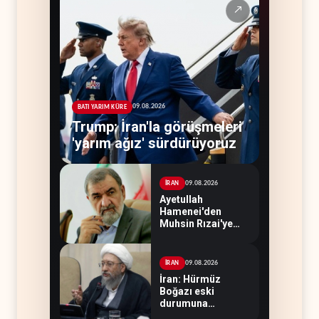
↗
09.08.2026
BATI YARIM KÜRE
Trump: İran'la görüşmeleri
'yarım ağız' sürdürüyoruz
09.08.2026
İRAN
Ayetullah
Hamenei'den
Muhsin Rızai'ye
yeni görev
09.08.2026
İRAN
İran: Hürmüz
Boğazı eski
durumuna
dönmeyecek