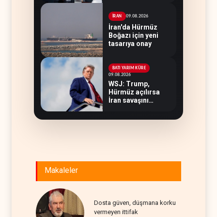
09.08.2026
İRAN
İran'da Hürmüz
Boğazı için yeni
tasarıya onay
BATI YARIM KÜRE
09.08.2026
WSJ: Trump,
Hürmüz açılırsa
İran savaşını
bitirmeye hazır
Makaleler
Dosta güven, düşmana korku
vermeyen ittifak