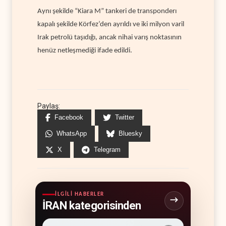
Aynı şekilde “Kiara M” tankeri de transponderı
kapalı şekilde Körfez’den ayrıldı ve iki milyon varil
Irak petrolü taşıdığı, ancak nihai varış noktasının
henüz netleşmediği ifade edildi.
Paylaş:
Facebook
Twitter
WhatsApp
Bluesky
X
Telegram
İLGILI HABERLER
İRAN kategorisinden