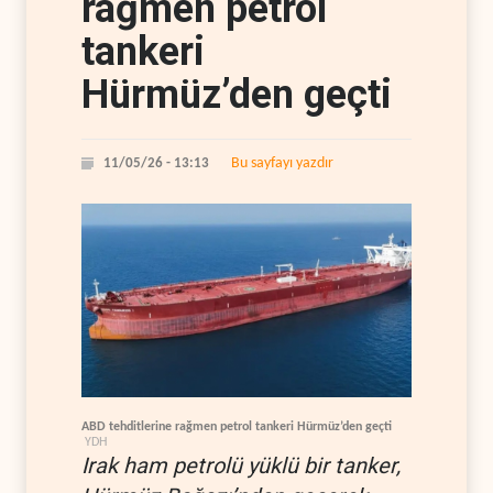
rağmen petrol
tankeri
Hürmüz’den geçti
Bu sayfayı yazdır
11/05/26 - 13:13
ABD tehditlerine rağmen petrol tankeri Hürmüz’den geçti
YDH
Irak ham petrolü yüklü bir tanker,