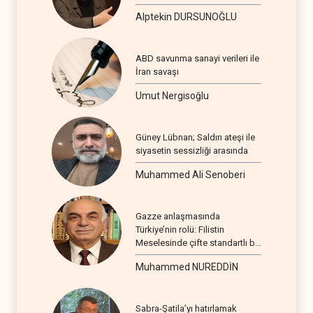
Alptekin DURSUNOĞLU
ABD savunma sanayi verileri ile
İran savaşı
Umut Nergisoğlu
Güney Lübnan; Saldırı ateşi ile
siyasetin sessizliği arasında
Muhammed Ali Senoberi
Gazze anlaşmasında
Türkiye’nin rolü: Filistin
Meselesinde çifte standartlı bir
seyir
Muhammed NUREDDİN
Sabra-Şatila’yı hatırlamak