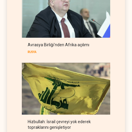
İRAN
09 Ağustos 2026
WSJ: Trump, Hürmüz
açılırsa İran savaşını
bitirmeye hazır
BATI YARIM KÜRE
09 Ağustos 2026
Hmeimim ve Tartus için
Avrasya Birliği'nden Afrika açılımı
HTŞ-Rusya anlaşması
RUSYA
SURİYE
09 Ağustos 2026
Hizbullah: İsrail çevreyi yok ederek
topraklarını genişletiyor