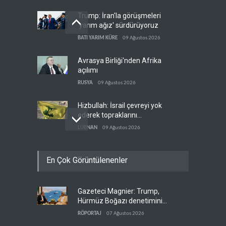
Trump: İran'la görüşmeleri
'yarım ağız' sürdürüyoruz
BATI YARIM KÜRE
09 Ağustos 2026
Avrasya Birliği'nden Afrika
açılımı
RUSYA
09 Ağustos 2026
Hizbullah: İsrail çevreyi yok
ederek topraklarını
genişletiyor
LÜBNAN
09 Ağustos 2026
Ayetullah Hamenei'den
En Çok Görüntülenenler
Muhsin Rızai'ye yeni görev
İRAN
09 Ağustos 2026
Gazeteci Magnier: Trump,
Hamas arabuluculardan
Hürmüz Boğazı denetimini
İsrail'e baskı yapmasını
doğrudan İran ve Umman'a
istedi
RÖPORTAJ
07 Ağustos 2026
FİLİSTİN
09 Ağustos 2026
teslim etti