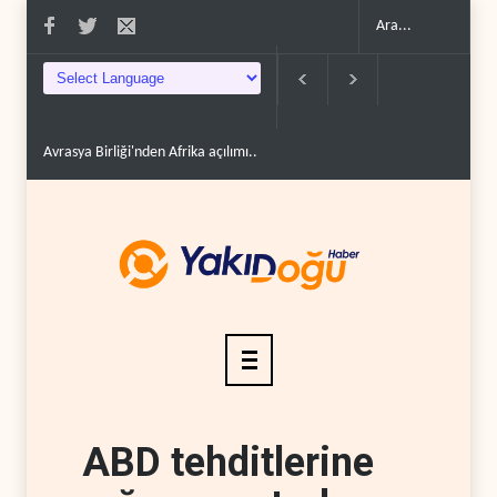
Avrasya Birliği'nden Afrika açılımı..
Hizbullah: İsrail çevreyi yok ederek t
ABD tehditlerine