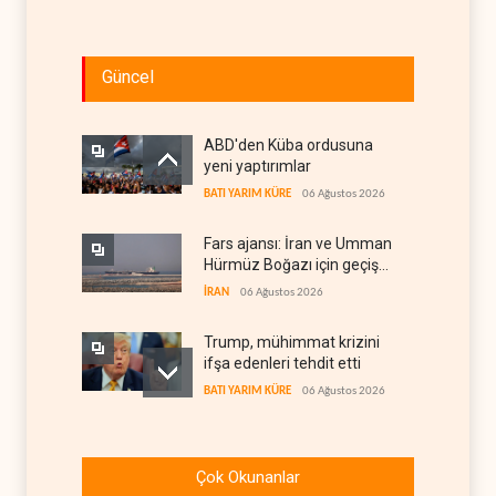
Güncel
ABD'den Küba ordusuna
yeni yaptırımlar
BATI YARIM KÜRE
06 Ağustos 2026
Fars ajansı: İran ve Umman
Hürmüz Boğazı için geçiş
koridorlarında anlaştı
İRAN
06 Ağustos 2026
Trump, mühimmat krizini
ifşa edenleri tehdit etti
BATI YARIM KÜRE
06 Ağustos 2026
Demokratlar: Trump Batı
Şeria'da işgalci
Çok Okunanlar
yerleşimcilere cezasızlık
BATI YARIM KÜRE
06 Ağustos 2026