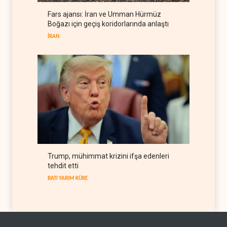
Fars ajansı: İran ve Umman Hürmüz
BM yetkilisinden İsrail'e gizli
Boğazı için geçiş koridorlarında anlaştı
belge akışı
İRAN
BATI YARIM KÜRE
06 Ağustos 2026
Trump, mühimmat krizini ifşa edenleri
tehdit etti
BATI YARIM KÜRE