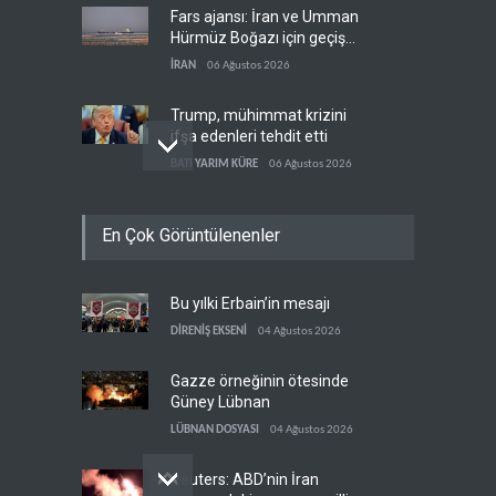
Fars ajansı: İran ve Umman
Hürmüz Boğazı için geçiş
koridorlarında anlaştı
İRAN
06 Ağustos 2026
Trump, mühimmat krizini
ifşa edenleri tehdit etti
BATI YARIM KÜRE
06 Ağustos 2026
Demokratlar: Trump Batı
En Çok Görüntülenenler
Şeria'da işgalci
yerleşimcilere cezasızlık
BATI YARIM KÜRE
06 Ağustos 2026
sağladı
Bu yılki Erbain’in mesajı
İsrail, beyin göçünde rekora
koşuyor
DİRENİŞ EKSENİ
04 Ağustos 2026
İSRAİL
06 Ağustos 2026
Gazze örneğinin ötesinde
Güney Lübnan
LÜBNAN DOSYASI
04 Ağustos 2026
Reuters: ABD’nin İran