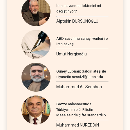
İran, savunma doktrinini mi
değiştiriyor?
Alptekin DURSUNOĞLU
ABD savunma sanayi verileri ile
İran savaşı
Umut Nergisoğlu
Güney Lübnan; Saldırı ateşi ile
siyasetin sessizliği arasında
Muhammed Ali Senoberi
Gazze anlaşmasında
Türkiye’nin rolü: Filistin
Meselesinde çifte standartlı bir
seyir
Muhammed NUREDDİN