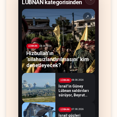
LÜBNAN kategorisinden
↗
08.08.2026
LÜBNAN
Hizbullah’ın
‘silahsızlandırılmasını’ kim
denetleyecek?
08.08.2026
LÜBNAN
İsrail’in Güney
Lübnan saldırıları
sürüyor, Beyrut
suskun
07.08.2026
LÜBNAN
İsrail güçleri