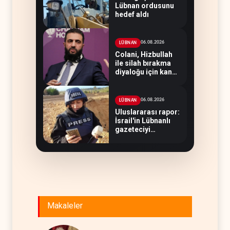
Lübnan ordusunu
hedef aldı
06.08.2026
LÜBNAN
Colani, Hizbullah
ile silah bırakma
diyaloğu için kanal
arıyor
06.08.2026
LÜBNAN
Uluslararası rapor:
İsrail'in Lübnanlı
gazeteciyi
öldürmesi savaş
suçu
Makaleler