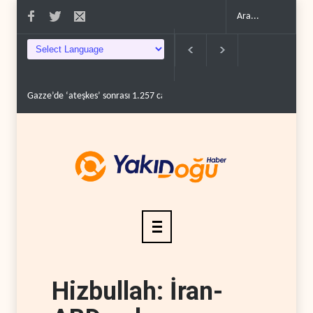
Gazze’de ‘ateşkes’ sonrası 1.257 can kaybı..
ABD’nin onlarca savaş uçağı 
Hizbullah: İran-