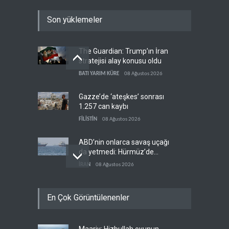
Son yüklemeler
The Guardian: Trump’ın İran
stratejisi alay konusu oldu
BATI YARIM KÜRE
08 Ağustos 2026
Gazze’de ‘ateşkes’ sonrası
1.257 can kaybı
FİLİSTİN
08 Ağustos 2026
ABD’nin onlarca savaş uçağı
da yetmedi: Hürmüz’de
gemi vuruldu
İRAN
08 Ağustos 2026
Necef İmamı'ndan bölgesel
En Çok Görüntülenenler
'Arap projesi' uyarısı
IRAK
08 Ağustos 2026