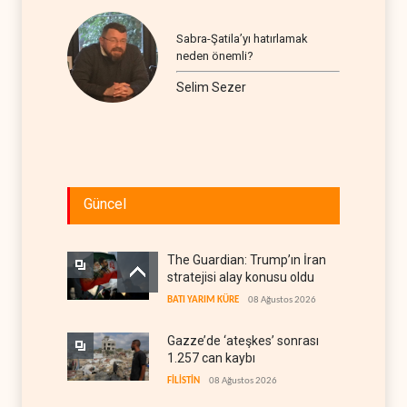
Sabra-Şatila’yı hatırlamak
neden önemli?
Selim Sezer
Güncel
The Guardian: Trump’ın İran
stratejisi alay konusu oldu
BATI YARIM KÜRE
08 Ağustos 2026
Gazze’de ‘ateşkes’ sonrası
1.257 can kaybı
FİLİSTİN
08 Ağustos 2026