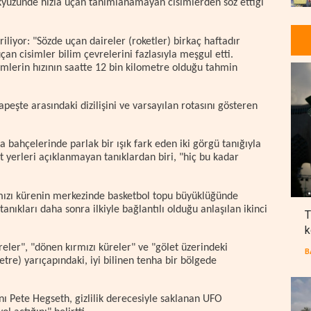
kyüzünde hızla uçan tanımlanamayan cisimlerden söz ettiği
iliyor: "Sözde uçan daireler (roketler) birkaç haftadır
uçan cisimler bilim çevrelerini fazlasıyla meşgul etti.
lerin hızının saatte 12 bin kilometre olduğu tahmin
eşte arasındaki dizilişini ve varsayılan rotasını gösteren
 bahçelerinde parlak bir ışık fark eden iki görgü tanığıyla
t yerleri açıklanmayan tanıklardan biri, "hiç bu kadar
rmızı kürenin merkezinde basketbol topu büyüklüğünde
nıkları daha sonra ilkiyle bağlantılı olduğu anlaşılan ikinci
T
k
eler", "dönen kırmızı küreler" ve "gölet üzerindeki
B
tre) yarıçapındaki, iyi bilinen tenha bir bölgede
 Pete Hegseth, gizlilik derecesiyle saklanan UFO