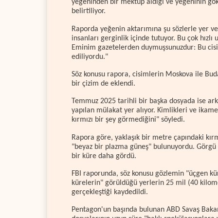
yeğeninden bir mektup aldığı ve yeğeninin gö
belirtiliyor.
Raporda yeğenin aktarımına şu sözlerle yer ver
insanları gerginlik içinde tutuyor. Bu çok hızlı 
Eminim gazetelerden duymuşsunuzdur: Bu cisim
ediliyordu."
Söz konusu rapora, cisimlerin Moskova ile Budap
bir çizim de eklendi.
Temmuz 2025 tarihli bir başka dosyada ise arka
yapılan mülakat yer alıyor. Kimlikleri ve ikame
kırmızı bir şey görmediğini" söyledi.
Rapora göre, yaklaşık bir metre çapındaki kı
"beyaz bir plazma güneş" bulunuyordu. Görgü ta
bir küre daha gördü.
FBI raporunda, söz konusu gözlemin "üçgen kür
kürelerin" görüldüğü yerlerin 25 mil (40 kilome
gerçekleştiği kaydedildi.
Pentagon'un başında bulunan ABD Savaş Bakanı