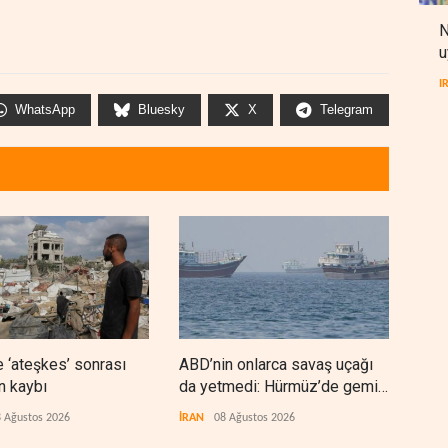
N
u
I
WhatsApp
Bluesky
X
Telegram
 ‘ateşkes’ sonrası
ABD’nin onlarca savaş uçağı
Nec
n kaybı
da yetmedi: Hürmüz’de gemi
'Ara
vuruldu
 Ağustos 2026
İRAN
08 Ağustos 2026
IRAK