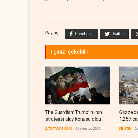
Paylaş:
Facebook
Twitter
İlginizi çekebilir
The Guardian: Trump’ın İran
Gazze’de
stratejisi alay konusu oldu
1.257 ca
BATI YARIM KÜRE
08 Ağustos 2026
FİLİSTİN
08