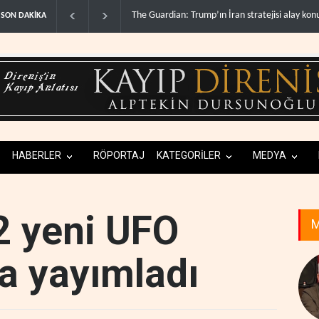
n stratejisi alay konusu oldu..
Gazze’de ‘ateşkes’ sonrası 1.257 can kaybı..
SON DAKİKA
HABERLER
RÖPORTAJ
KATEGORİLER
MEDYA
2 yeni UFO
M
a yayımladı