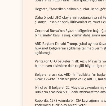
dosyalarının uzun süre "haklı spekülasyonlara yo
Hegseth, "Amerikan halkının bunları kendi gözle
Daha önceki UFO olaylarının çoğunun ya sahte
çıkmıştı. İnsanlar optik illüzyonları ve roket u
Geçen yıl Rusya'nın Ryazan bölgesine bağlı Çu
bir cisimle" karşılaşmış, cismin daha sonra me
ABD Başkanı Donald Trump, şubat ayında Savaş
hükümet belgelerini açıklama talimatı vermişt
açıklamıştı.
Pentagon UFO belgelerini ilk kez 8 Mayıs'ta ya
bilinmeyen cisimlere dair çeşitli bilgiler içer
Belgeler arasında, ABD'nin Tacikistan'ın başke
Ocak 1994'te Tacik bir pilot ve üç ABD'li, Kaz
İkinci parti belgeler 22 Mayıs'ta yayımlanmış v
Bunların arasında SSCB'deki istihbarat toplama
Raporda, 1973 yazında bir CIA kaynağının hava
gözlemlediği bir olay anlatılıyordu.