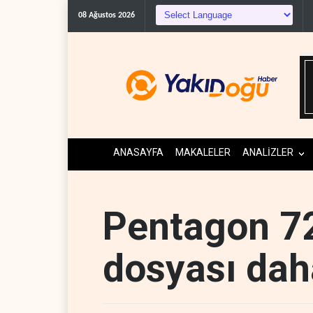
The Guardian: Trump’ın İra
08 Ağustos 2026
ANASAYFA
MAKALELER
ANALİZLER
Pentagon 7
dosyası dah