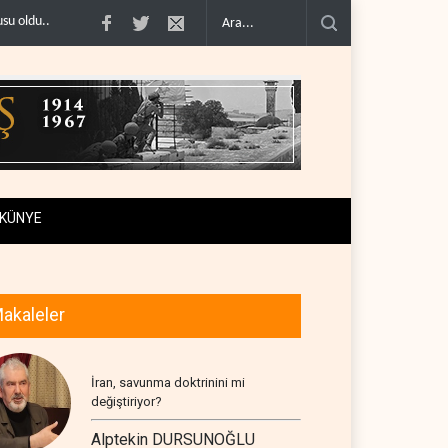
ABD’nin onlarca savaş uçağı da yetmedi: Hürmüz’de ..
Necef İmamı'ndan bölg
KÜNYE
akaleler
İran, savunma doktrinini mi
değiştiriyor?
Alptekin DURSUNOĞLU