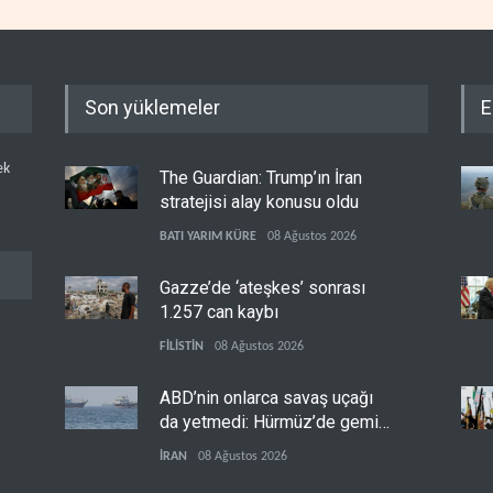
Son yüklemeler
E
ek
The Guardian: Trump’ın İran
stratejisi alay konusu oldu
BATI YARIM KÜRE
08 Ağustos 2026
Gazze’de ‘ateşkes’ sonrası
1.257 can kaybı
FİLİSTİN
08 Ağustos 2026
ABD’nin onlarca savaş uçağı
da yetmedi: Hürmüz’de gemi
vuruldu
İRAN
08 Ağustos 2026