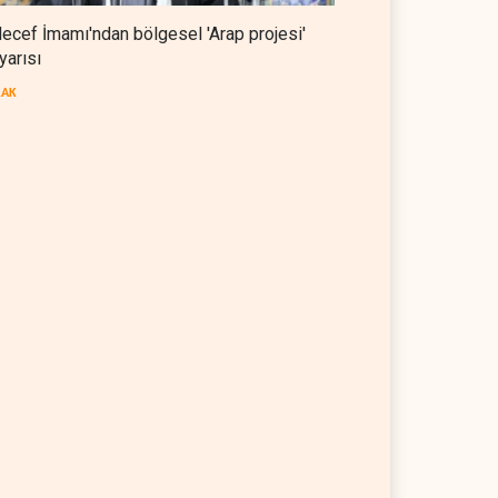
ecef İmamı'ndan bölgesel 'Arap projesi'
yarısı
RAK
ef İmamı'ndan bölgesel
Mossad’ın İran'a karşı Kürt
p projesi' uyarısı
planı neden çöktü?
08 Ağustos 2026
İSRAİL
08 Ağustos 2026