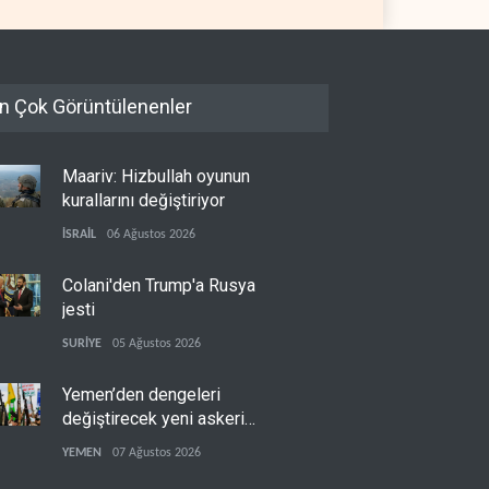
n Çok Görüntülenenler
Maariv: Hizbullah oyunun
kurallarını değiştiriyor
İSRAİL
06 Ağustos 2026
Colani'den Trump'a Rusya
jesti
SURİYE
05 Ağustos 2026
Yemen’den dengeleri
değiştirecek yeni askeri
denklem
YEMEN
07 Ağustos 2026