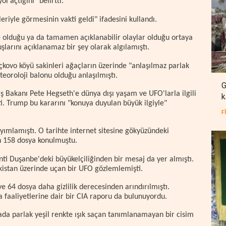
l açtığını" belirtti.
riyle görmesinin vakti geldi" ifadesini kullandı.
 olduğu ya da tamamen açıklanabilir olaylar olduğu ortaya
çuşlarını açıklanamaz bir şey olarak algılamıştı.
çkovo köyü sakinleri ağaçların üzerinde "anlaşılmaz parlak
teoroloji balonu olduğu anlaşılmıştı.
G
 Bakanı Pete Hegseth'e dünya dışı yaşam ve UFO'larla ilgili
k
i. Trump bu kararını "konuya duyulan büyük ilgiyle"
F
yımlamıştı. O tarihte internet sitesine gökyüzündeki
en 158 dosya konulmuştu.
nti Duşanbe'deki büyükelçiliğinden bir mesaj da yer almıştı.
akistan üzerinde uçan bir UFO gözlemlemişti.
e 64 dosya daha gizlilik derecesinden arındırılmıştı.
 faaliyetlerine dair bir CIA raporu da bulunuyordu.
da parlak yeşil renkte ışık saçan tanımlanamayan bir cisim