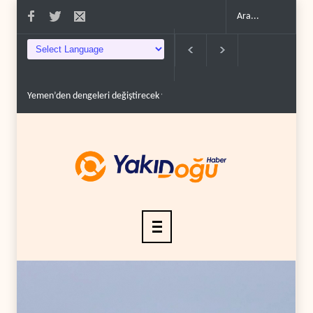
en’den dengeleri değiştirecek yeni askeri denklem..
İsrail güçleri Lübnan ord