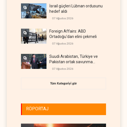
İsrail güçleri Lübnan ordusunu
hedef aldı
07 Ağustos 2026
Foreign Affairs: ABD
Ortadoğu'dan elini çekmeli
07 Ağustos 2026
Suudi Arabistan, Türkiye ve
Pakistan ortak savunma
anlaşması imzaladı
07 Ağustos 2026
Tüm Kategoriyi gör
RÖPORTAJ