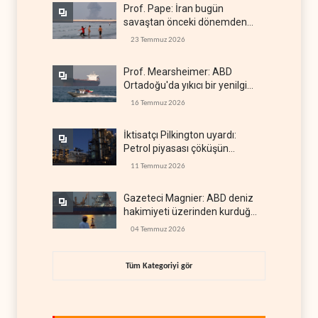
Prof. Pape: İran bugün
savaştan önceki dönemden
çok daha güçlü
23 Temmuz 2026
Prof. Mearsheimer: ABD
Ortadoğu'da yıkıcı bir yenilgi
aldı
16 Temmuz 2026
İktisatçı Pilkington uyardı:
Petrol piyasası çöküşün
eşiğinde
11 Temmuz 2026
Gazeteci Magnier: ABD deniz
hakimiyeti üzerinden kurduğu
küresel gücü kaybetti
04 Temmuz 2026
Tüm Kategoriyi gör