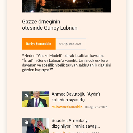
Gazze örneğinin
ötesinde Güney Lübnan
Rukiye Şemseddin
04 Ağustos 2026
❝Neden “Gazze Modeli” olarak kısaltılan kavram,
“İsrail”in Güney Lübnan’a yönelik, tarihi çok eskilere
dayanan ve spesifik nitelik taşıyan saldırganlık çizgisini
gözden kaçırıyor?❞
Ahmed Davutoğlu: 'Aydın'ı
katleden siyasetçi
Muhammed Nureddin
04 Ağustos 2026
Suudiler, Amerika'yı
dizginliyor: 'İran'la savaşı
kaldıracak gücümüz yok'