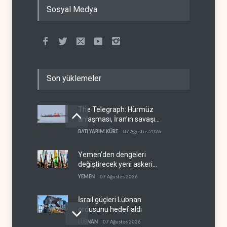
Sosyal Medya
Son yüklemeler
The Telegraph: Hürmüz
anlaşması, İran’ın savaşı
kazandığını gösteriyor
BATI YARIM KÜRE
07 Ağustos 2026
Yemen’den dengeleri
değiştirecek yeni askeri
denklem
YEMEN
07 Ağustos 2026
İsrail güçleri Lübnan
ordusunu hedef aldı
LÜBNAN
07 Ağustos 2026