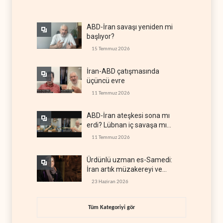
ABD-İran savaşı yeniden mi
başlıyor?
15 Temmuz 2026
İran-ABD çatışmasında
üçüncü evre
11 Temmuz 2026
ABD-İran ateşkesi sona mı
erdi? Lübnan iç savaşa mı
gidiyor?
11 Temmuz 2026
Ürdünlü uzman es-Samedi:
İran artık müzakereyi ve
çatışmayı aynı anda yürütüyor
23 Haziran 2026
Tüm Kategoriyi gör