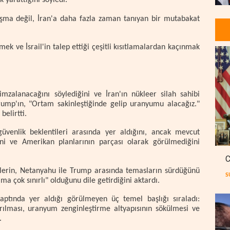
 yarattığını söyledi.
aşma değil, İran'a daha fazla zaman tanıyan bir mutabakat
mek ve İsrail'in talep ettiği çeşitli kısıtlamalardan kaçınmak
zalanacağını söylediğini ve İran'ın nükleer silah sahibi
rump'ın, "Ortam sakinleştiğinde gelip uranyumu alacağız."
belirtti.
güvenlik beklentileri arasında yer aldığını, ancak mevcut
 ve Amerikan planlarının parçası olarak görülmediğini
C
ililerin, Netanyahu ile Trump arasında temasların sürdüğünü
S
ama çok sınırlı" olduğunu dile getirdiğini aktardı.
ptında yer aldığı görülmeyen üç temel başlığı sıraladı:
rılması, uranyum zenginleştirme altyapısının sökülmesi ve
.