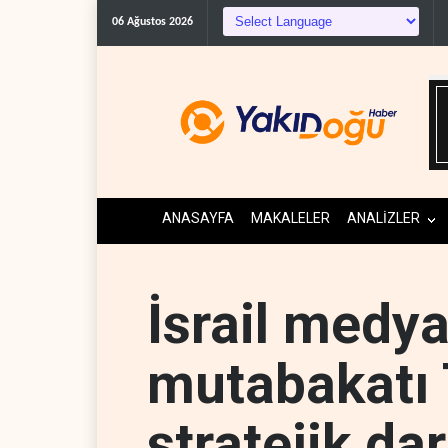
C
06 Ağustos 2026
ANASAYFA
MAKALELER
ANALİZLER
İsrail medya
mutabakatı T
stratejik da