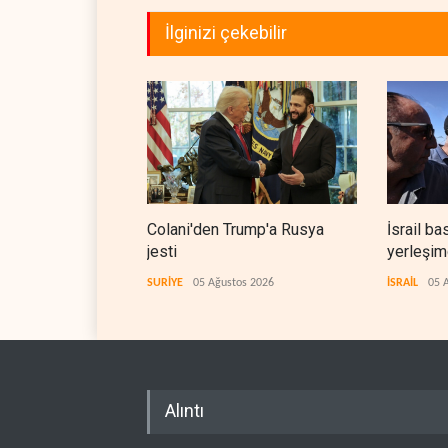
İlginizi çekebilir
Colani'den Trump'a Rusya
İsrail ba
jesti
yerleşimc
SURİYE
05 Ağustos 2026
İSRAİL
05 
Alıntı