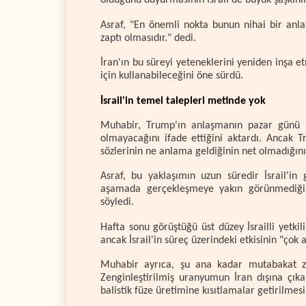
olduğunu duyurmasının İsrail'de büyük şaşkınlık
Asraf, "En önemli nokta bunun nihai bir anl
zaptı olmasıdır." dedi.
İran'ın bu süreyi yeteneklerini yeniden inşa et
için kullanabileceğini öne sürdü.
İsrail'in temel talepleri metinde yok
Muhabir, Trump'ın anlaşmanın pazar günü im
olmayacağını ifade ettiğini aktardı. Ancak T
sözlerinin ne anlama geldiğinin net olmadığını 
Asraf, bu yaklaşımın uzun süredir İsrail'in 
aşamada gerçekleşmeye yakın görünmediğini
söyledi.
Hafta sonu görüştüğü üst düzey İsrailli yetk
ancak İsrail'in süreç üzerindeki etkisinin "çok 
Muhabir ayrıca, şu ana kadar mutabakat za
Zenginleştirilmiş uranyumun İran dışına çıka
balistik füze üretimine kısıtlamalar getirilmesi