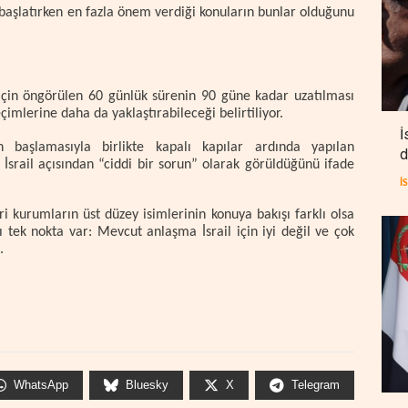
 başlatırken en fazla önem verdiği konuların bunlar olduğunu
için öngörülen 60 günlük sürenin 90 güne kadar uzatılması
çimlerine daha da yaklaştırabileceği belirtiliyor.
İ
 başlamasıyla birlikte kapalı kapılar ardında yapılan
d
rail açısından “ciddi bir sorun” olarak görüldüğünü ifade
İ
i kurumların üst düzey isimlerinin konuya bakışı farklı olsa
ı tek nokta var: Mevcut anlaşma İsrail için iyi değil ve çok
.
WhatsApp
Bluesky
X
Telegram