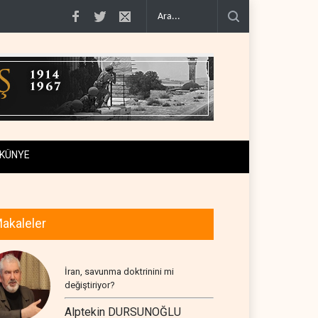
tiraf..
Yemen Kızıldeniz kuzeyinde Suudi petrol tankerini vurdu..
İsrail ask
KÜNYE
akaleler
İran, savunma doktrinini mi
değiştiriyor?
Alptekin DURSUNOĞLU