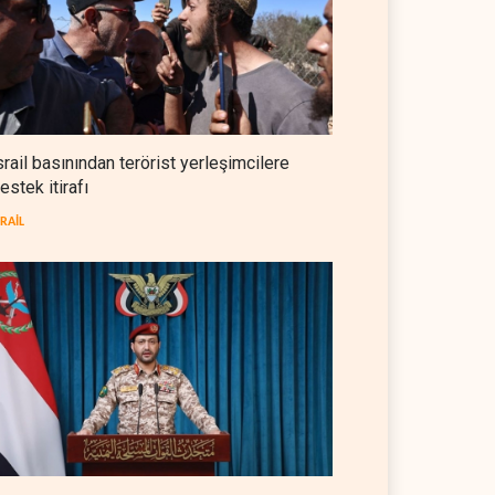
NYT: Washington, İran'ı yine
okuyamadı
BATI YARIM KÜRE
05 Ağustos 2026
İsrailli istihbaratçı: ABD'nin
mühimmatının bittiği iddiası
srail basınından terörist yerleşimcilere
bir iç kavga
estek itirafı
İSRAİL
05 Ağustos 2026
SRAİL
CNN: Stokların erimesi ABD'yi
İran karşısında 'zor kararlara'
sevk ediyor
BATI YARIM KÜRE
05 Ağustos 2026