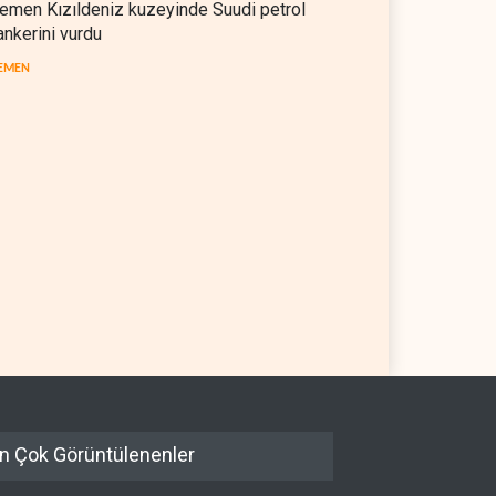
emen Kızıldeniz kuzeyinde Suudi petrol
ankerini vurdu
EMEN
il askerlerinin Lübnan'daki
Hürmüz ve Babülmendep
 oteli yağmaladığı ortaya
boğazlarında gemi trafiği
durağan seyrini koruyor
L
05 Ağustos 2026
İRAN
05 Ağustos 2026
n Çok Görüntülenenler