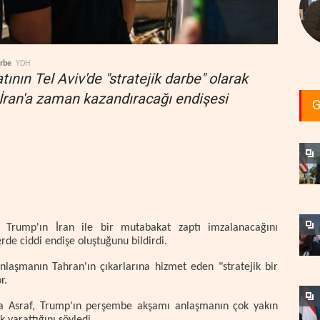
arbe
YDH
ının Tel Aviv'de "stratejik darbe" olarak
 İran'a zaman kazandıracağı endişesi
G
Trump'ın İran ile bir mutabakat zaptı imzalanacağını
rde ciddi endişe oluştuğunu bildirdi.
 anlaşmanın Tahran'ın çıkarlarına hizmet eden "stratejik bir
r.
ria Asraf, Trump'ın perşembe akşamı anlaşmanın çok yakın