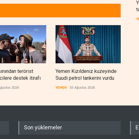
Y
t
Y
sınından terörist
Yemen Kızıldeniz kuzeyinde
İsra
ilere destek itirafı
Suudi petrol tankerini vurdu
lüks
çıktı
Ağustos 2026
YEMEN
05 Ağustos 2026
İSRAİ
Son yüklemeler
E