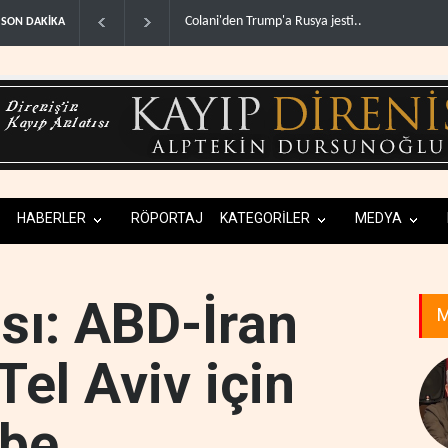
olani'den Trump'a Rusya jesti..
İsrail basınından terörist yerleşimcilere destek i
SON DAKİKA
HABERLER
RÖPORTAJ
KATEGORİLER
MEDYA
sı: ABD-İran
M
el Aviv için
rbe