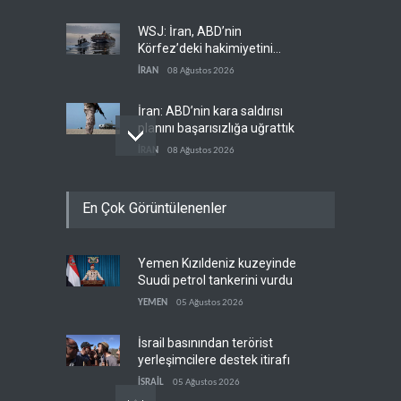
WSJ: İran, ABD’nin
Körfez’deki hakimiyetini
sona erdiriyor
İRAN
08 Ağustos 2026
İran: ABD’nin kara saldırısı
planını başarısızlığa uğrattık
İRAN
08 Ağustos 2026
Hizbullah’ın
En Çok Görüntülenenler
‘silahsızlandırılmasını’ kim
denetleyecek?
LÜBNAN
08 Ağustos 2026
Yemen Kızıldeniz kuzeyinde
Bekai'den Trump’a ‘savaş
Suudi petrol tankerini vurdu
ganimeti’ yanıtı: Önce savaşı
kazan
YEMEN
05 Ağustos 2026
İRAN
08 Ağustos 2026
İsrail basınından terörist
yerleşimcilere destek itirafı
İSRAİL
05 Ağustos 2026