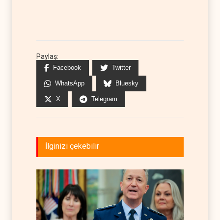
Paylaş:
Facebook
Twitter
WhatsApp
Bluesky
X
Telegram
İlginizi çekebilir