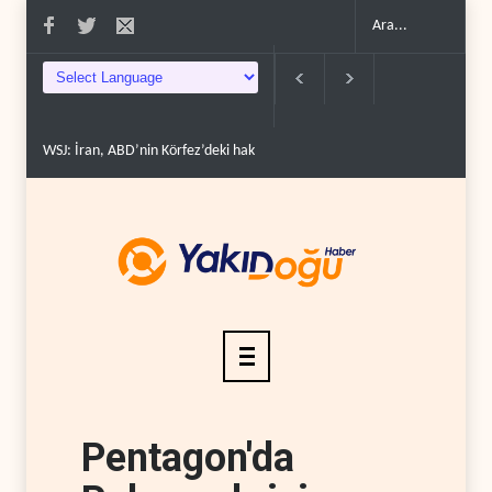
WSJ: İran, ABD’nin Körfez’deki hakimiyetini sona erdir..
İran: ABD’nin ka
Pentagon'da