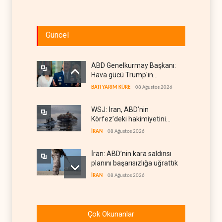
Güncel
ABD Genelkurmay Başkanı:
Hava gücü Trump'ın
hedeflerine yetmez
BATI YARIM KÜRE
08 Ağustos 2026
WSJ: İran, ABD’nin
Körfez’deki hakimiyetini
sona erdiriyor
İRAN
08 Ağustos 2026
İran: ABD’nin kara saldırısı
planını başarısızlığa uğrattık
İRAN
08 Ağustos 2026
Hizbullah’ın
‘silahsızlandırılmasını’ kim
Çok Okunanlar
denetleyecek?
LÜBNAN
08 Ağustos 2026