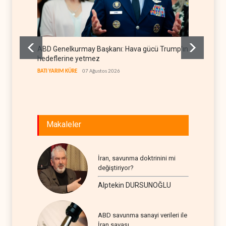
ABD Genelkurmay Başkanı: Hava gücü Trump'ın
WSJ: İr
hedeflerine yetmez
sona er
BATI YARIM KÜRE
07 Ağustos 2026
İRAN
07
Makaleler
İran, savunma doktrinini mi
değiştiriyor?
Alptekin DURSUNOĞLU
ABD savunma sanayi verileri ile
İran savaşı