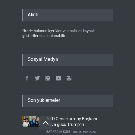
Alıntı
Sitede bulunun içerikler ve analizler kaynak
gösterilerek alıntılanabilir .
Sosyal Medya
Son yüklemeler
ABD Genelkurmay Başkanı:
Hava gücü Trump'ın
hedeflerine yetmez
BATI YARIM KÜRE
08 Ağustos 2026