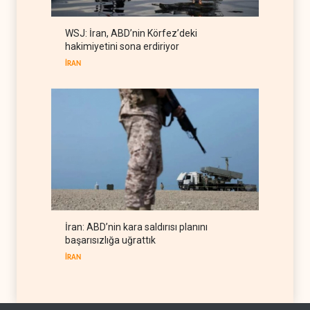
Gazeteci Magnier: Trump,
WSJ: İran, ABD’nin Körfez’deki
Hürmüz Boğazı denetimini
hakimiyetini sona erdiriyor
doğrudan İran ve Umman'a
RÖPORTAJ
07 Ağustos 2026
teslim etti
İRAN
İran: ABD’nin kara saldırısı planını
başarısızlığa uğrattık
İRAN