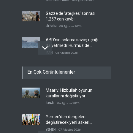
BATI YARIM KÜRE
08 Ağustos 2026
Gazze’de ‘ateşkes’ sonrası
1.257 can kaybı
FİLİSTİN
08 Ağustos 2026
ABD’nin onlarca savaş uçağı
da yetmedi: Hürmüz’de
gemi vuruldu
İRAN
08 Ağustos 2026
Necef İmamı'ndan bölgesel
En Çok Görüntülenenler
'Arap projesi' uyarısı
IRAK
08 Ağustos 2026
Maariv: Hizbullah oyunun
Mossad’ın İran'a karşı Kürt
kurallarını değiştiriyor
planı neden çöktü?
İSRAİL
06 Ağustos 2026
İSRAİL
08 Ağustos 2026
Yemen’den dengeleri
değiştirecek yeni askeri
denklem
YEMEN
07 Ağustos 2026