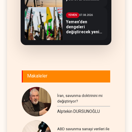
rekor düzeye
çıkardı
07.08.2026
YEMEN
Yemen’den
dengeleri
değiştirecek yeni
askeri denklem
Makaleler
İran, savunma doktrinini mi
değiştiriyor?
Alptekin DURSUNOĞLU
ABD savunma sanayi verileri ile