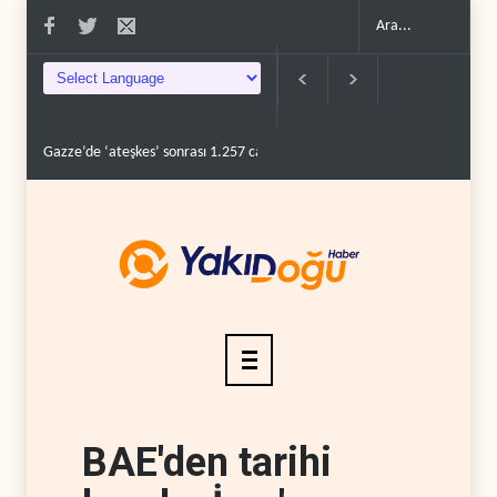
Gazze’de ‘ateşkes’ sonrası 1.257 can kaybı..
ABD’nin onlarca savaş uçağ
BAE'den tarihi