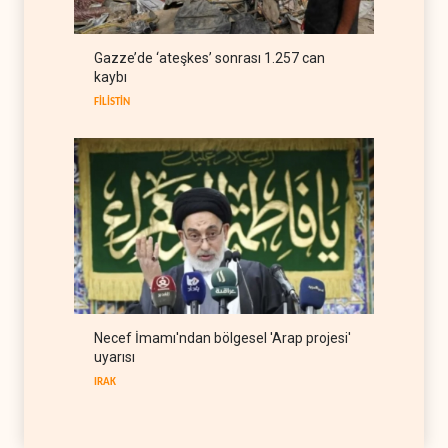
TÜRKİYE
08 Ağustos 2026
ABD Genelkurmay Başkanı:
Gazze’de ‘ateşkes’ sonrası 1.257 can
Hava gücü Trump'ın
kaybı
hedeflerine yetmez
BATI YARIM KÜRE
08 Ağustos 2026
FİLİSTİN
Necef İmamı'ndan bölgesel 'Arap projesi'
uyarısı
IRAK