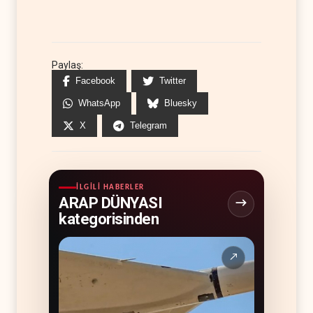
Paylaş:
Facebook
Twitter
WhatsApp
Bluesky
X
Telegram
İLGILI HABERLER
ARAP DÜNYASI
kategorisinden
↗