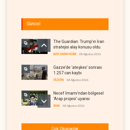
Güncel
The Guardian: Trump’ın İran
stratejisi alay konusu oldu
BATI YARIM KÜRE
08 Ağustos 2026
Gazze’de ‘ateşkes’ sonrası
1.257 can kaybı
FİLİSTİN
08 Ağustos 2026
Necef İmamı'ndan bölgesel
'Arap projesi' uyarısı
IRAK
08 Ağustos 2026
ABD’nin onlarca savaş uçağı
da yetmedi: Hürmüz’de
Çok Okunanlar
gemi vuruldu