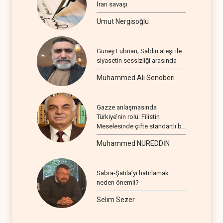
İran savaşı
Umut Nergisoğlu
Güney Lübnan; Saldırı ateşi ile
siyasetin sessizliği arasında
Muhammed Ali Senoberi
Gazze anlaşmasında
Türkiye’nin rolü: Filistin
Meselesinde çifte standartlı bir
seyir
Muhammed NUREDDİN
Sabra-Şatila’yı hatırlamak
neden önemli?
Selim Sezer