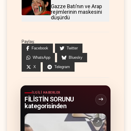
Gazze Batı’nın ve Arap
rejimlerinin maskesini
düşürdü
Paylaş:
Facebook
Twitter
WhatsApp
Bluesky
X
Telegram
İLGILI HABERLER
FİLİSTİN SORUNU
kategorisinden
↗