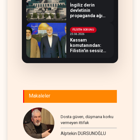
İngiliz derin
devletinin
propaganda ağı
ifşa oldu
FİLİSTİN SORUNU
23.06.2026
Kassam
komutanından:
Filistin'in sessiz
stratejisti Hacı
Ramazan
Makaleler
Dosta güven, düşmana korku
vermeyen ittifak
Alptekin DURSUNOĞLU