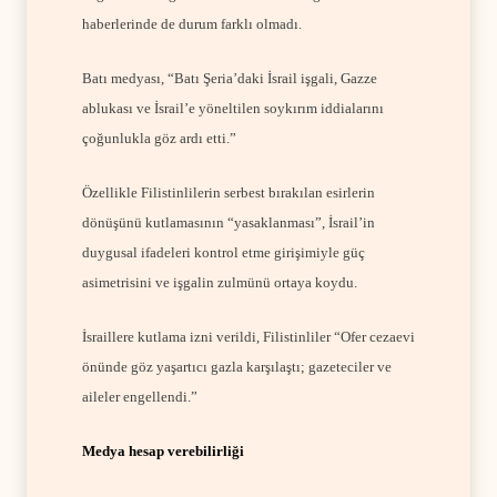
haberlerinde de durum farklı olmadı.
Batı medyası, “Batı Şeria’daki İsrail işgali, Gazze
ablukası ve İsrail’e yöneltilen soykırım iddialarını
çoğunlukla göz ardı etti.”
Özellikle Filistinlilerin serbest bırakılan esirlerin
dönüşünü kutlamasının “yasaklanması”, İsrail’in
duygusal ifadeleri kontrol etme girişimiyle güç
asimetrisini ve işgalin zulmünü ortaya koydu.
İsraillere kutlama izni verildi, Filistinliler “Ofer cezaevi
önünde göz yaşartıcı gazla karşılaştı; gazeteciler ve
aileler engellendi.”
Medya hesap verebilirliği