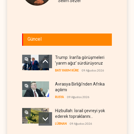
Selim Sezer
Güncel
Trump: İran'la görüşmeleri
'yarım ağız' sürdürüyoruz
BATI YARIM KÜRE
09 Ağustos 2026
Avrasya Birliği'nden Afrika
açılımı
RUSYA
09 Ağustos 2026
Hizbullah: İsrail çevreyi yok
ederek topraklarını
genişletiyor
LÜBNAN
09 Ağustos 2026