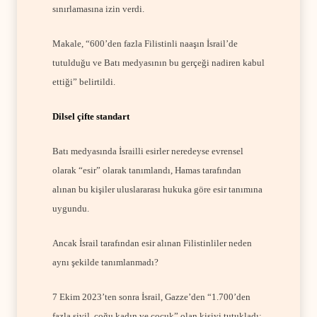
sınırlamasına izin verdi.
Makale, “600’den fazla Filistinli naaşın İsrail’de
tutulduğu ve Batı medyasının bu gerçeği nadiren kabul
ettiği” belirtildi.
Dilsel çifte standart
Batı medyasında İsrailli esirler neredeyse evrensel
olarak “esir” olarak tanımlandı, Hamas tarafından
alınan bu kişiler uluslararası hukuka göre esir tanımına
uygundu.
Ancak İsrail tarafından esir alınan Filistinliler neden
aynı şekilde tanımlanmadı?
7 Ekim 2023’ten sonra İsrail, Gazze’den “1.700’den
fazla sivil, çoğu kadın ve çocuk” olan kişiyi tutukladı;