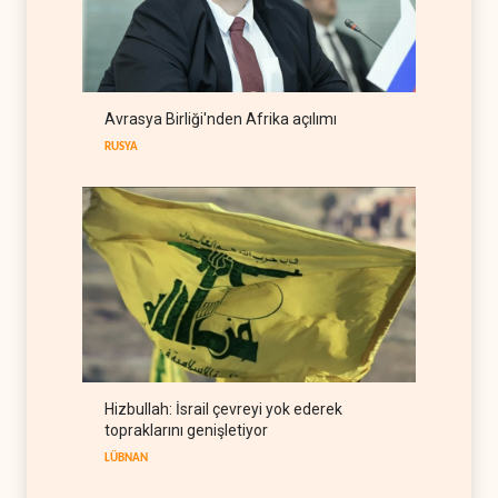
WSJ: Trump, Hürmüz
açılırsa İran savaşını
bitirmeye hazır
BATI YARIM KÜRE
09 Ağustos 2026
Hmeimim ve Tartus için
Avrasya Birliği'nden Afrika açılımı
HTŞ-Rusya anlaşması
RUSYA
SURİYE
09 Ağustos 2026
Hizbullah: İsrail çevreyi yok ederek
topraklarını genişletiyor
LÜBNAN