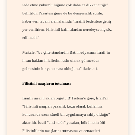
iade etme yükümlülüğüne çok daha az dikkat ettiği”
belirtildi. Pazartesi günü de bu dengesizlik sürdü;
haber veri tabanı aramalarında “İsrailli bedenlere geniş
yer verilirken, Filistinli kalıntılardan neredeyse hiç söz
edilmedi.”
Makale, “bu çifte standardın Batı medyasının İsrail’in
insan hakları ihlallerini rutin olarak görmezden
gelmesinin bir yansıması olduğunu” ifade etti.
Filistinli naaşların tutulması
İsrailli insan hakları örgütü B’Tselem’e göre, İsrail’in
“Filistinli naaşları pazarlık kozu olarak kullanma
konusunda uzun süreli bir uygulamaya sahip olduğu”
aktarıldı. İsrail “anti-terör” yasaları, hükümetin ölü
Filistinlilerin naaşlarını tutmasına ve cenazeleri