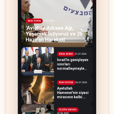
23.07.2026
AKSA TUFANI
'Avichay Adraee Ağı,
Yaşamak İstiyoruz ve 26
Haziran Hareketi'
21.07.2026
İSRAİL EKSENİ
İsrail'in genişleyen
sınırları
normalleşmeyle
“meşrulaştırılıyor”
06.07.2026
İRAN DOSYASI
Ayetullah
Hamenei'nin siyasi
mirasının kalbi:
Filistin
FİLİSTİN SORUNU
24.06.2026