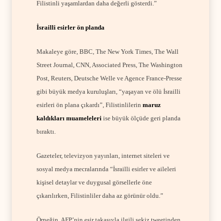
Filistinli yaşamlardan daha değerli gösterdi.”
İsrailli esirler ön planda
Makaleye göre, BBC, The New York Times, The Wall
Street Journal, CNN, Associated Press, The Washington
Post, Reuters, Deutsche Welle ve Agence France-Presse
gibi büyük medya kuruluşları, “yaşayan ve ölü İsrailli
esirleri ön plana çıkardı”,
Filistinlilerin
maruz
kaldıkları muameleleri
ise büyük ölçüde geri planda
bıraktı.
Gazeteler, televizyon yayınları, internet siteleri ve
sosyal medya mecralarında “İsrailli esirler ve aileleri
kişisel detaylar ve duygusal görsellerle öne
çıkarılırken, Filistinliler daha az görünür oldu.”
Örneğin, AFP’nin esir takasıyla ilgili sekiz tweetinden