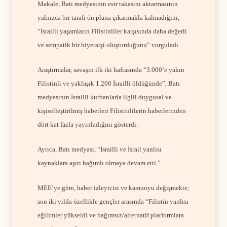
Makale, Batı medyasının esir takasını aktarmasının
yalnızca bir tarafı ön plana çıkarmakla kalmadığını;
“İsrailli yaşamların Filistinliler karşısında daha değerli
ve sempatik bir hiyerarşi oluşturduğunu” vurguladı.
Araştırmalar, savaşın ilk iki haftasında “3.000’e yakın
Filistinli ve yaklaşık 1.200 İsrailli öldüğünde”, Batı
medyasının İsrailli kurbanlarla ilgili duygusal ve
kişiselleştirilmiş haberleri Filistinlilerin haberlerinden
dört kat fazla yayınladığını gösterdi.
Ayrıca, Batı medyası, “İsrailli ve İsrail yanlısı
kaynaklara aşırı bağımlı olmaya devam etti.”
MEE’ye göre, haber izleyicisi ve kamuoyu değişmekte;
son iki yılda özellikle gençler arasında “Filistin yanlısı
eğilimler yükseldi ve bağımsız/alternatif platformlara