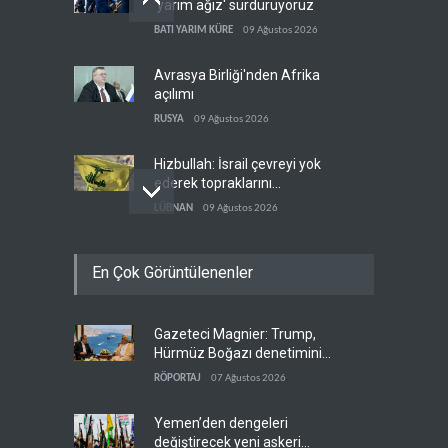
'yarım ağız' sürdürüyoruz
BATI YARIM KÜRE
09 Ağustos 2026
Avrasya Birliği'nden Afrika
açılımı
RUSYA
09 Ağustos 2026
Hizbullah: İsrail çevreyi yok
ederek topraklarını
genişletiyor
LÜBNAN
09 Ağustos 2026
Ayetullah Hamenei'den
En Çok Görüntülenenler
Muhsin Rızai'ye yeni görev
İRAN
09 Ağustos 2026
Gazeteci Magnier: Trump,
Hamas arabuluculardan
Hürmüz Boğazı denetimini
İsrail'e baskı yapmasını
doğrudan İran ve Umman'a
istedi
RÖPORTAJ
07 Ağustos 2026
FİLİSTİN
09 Ağustos 2026
teslim etti
Yemen’den dengeleri
değiştirecek yeni askeri