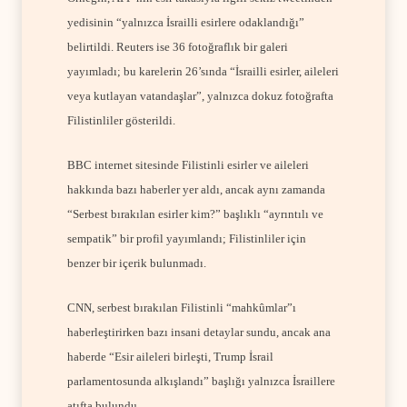
yedisinin “yalnızca İsrailli esirlere odaklandığı”
belirtildi. Reuters ise 36 fotoğraflık bir galeri
yayımladı; bu karelerin 26’sında “İsrailli esirler, aileleri
veya kutlayan vatandaşlar”, yalnızca dokuz fotoğrafta
Filistinliler gösterildi.
BBC internet sitesinde Filistinli esirler ve aileleri
hakkında bazı haberler yer aldı, ancak aynı zamanda
“Serbest bırakılan esirler kim?” başlıklı “ayrıntılı ve
sempatik” bir profil yayımlandı; Filistinliler için
benzer bir içerik bulunmadı.
CNN, serbest bırakılan Filistinli “mahkûmlar”ı
haberleştirirken bazı insani detaylar sundu, ancak ana
haberde “Esir aileleri birleşti, Trump İsrail
parlamentosunda alkışlandı” başlığı yalnızca İsraillere
atıfta bulundu.