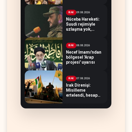
hakimiyeti bitmeli
09.08.2026
IRAK
Nüceba Hareketi:
Suudi rejimiyle
uzlaşma yok,
misilleme var
08.08.2026
IRAK
Necef İmamı'ndan
bölgesel 'Arap
projesi' uyarısı
07.08.2026
IRAK
Irak Direnişi:
Misilleme
ertelendi, hesap
kapanmadı