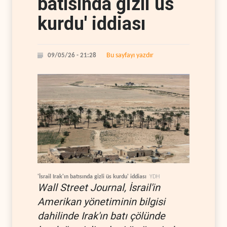
batısında gizli üs
kurdu' iddiası
Bu sayfayı yazdır
09/05/26 - 21:28
'İsrail Irak'ın batısında gizli üs kurdu' iddiası
YDH
Wall Street Journal, İsrail'in
Amerikan yönetiminin bilgisi
dahilinde Irak'ın batı çölünde