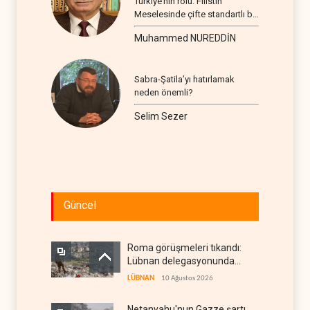
Türkiye’nin rolü: Filistin
Meselesinde çifte standartlı bir
seyir
Muhammed NUREDDİN
Sabra-Şatila’yı hatırlamak
neden önemli?
Selim Sezer
Güncel
Roma görüşmeleri tıkandı:
Lübnan delegasyonunda
anlaşmazlık çıktı
LÜBNAN
10 Ağustos 2026
Netanyahu'nun Gazze şartı