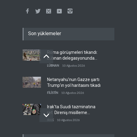
Son yüklemeler
Roma görüşmeleri tıkandı:
Lübnan delegasyonunda
anlaşmazlık çıktı
LÜBNAN
10 Ağustos 2026
Netanyahu'nun Gazze şartı
Trump'ın yol haritasını tıkadı
FİLİSTİN
10 Ağustos 2026
Irak'ta Suudi tazminatına
ret: Direniş misilleme
şartında ısrarlı
IRAK
10 Ağustos 2026
Yemen ordusu Suudi