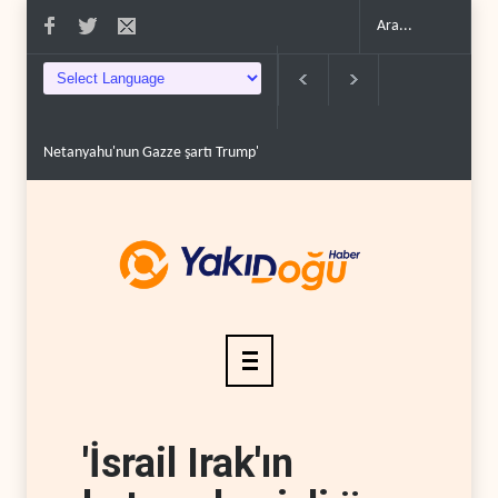
haritasını tıka..
Irak'ta Suudi tazminatına ret: Direniş misilleme şartınd..
'İsrail Irak'ın