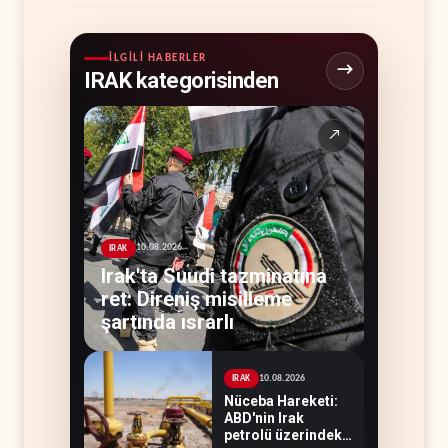
İLGILI HABERLER
IRAK kategorisinden
↗
10.08.2026
IRAK
Irak'ta Suudi tazminatına
ret: Direniş misilleme
şartında ısrarlı
10.08.2026
IRAK
Nüceba Hareketi:
ABD'nin Irak
petrolü üzerindeki