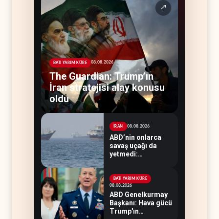
↗
08.08.2026
BATI YARIM KÜRE
The Guardian: Trump’ın
İran stratejisi alay konusu
oldu
08.08.2026
İRAN
ABD’nin onlarca
savaş uçağı da
yetmedi:
Hürmüz’de gemi
vuruldu
BATI YARIM KÜRE
08.08.2026
ABD Genelkurmay
Başkanı: Hava gücü
Trump'ın