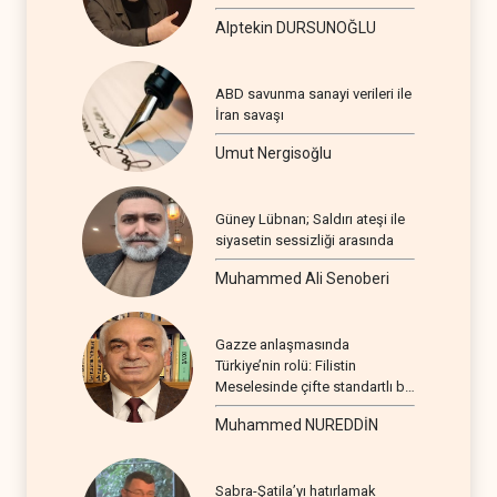
Alptekin DURSUNOĞLU
ABD savunma sanayi verileri ile
İran savaşı
Umut Nergisoğlu
Güney Lübnan; Saldırı ateşi ile
siyasetin sessizliği arasında
Muhammed Ali Senoberi
Gazze anlaşmasında
Türkiye’nin rolü: Filistin
Meselesinde çifte standartlı bir
seyir
Muhammed NUREDDİN
Sabra-Şatila’yı hatırlamak