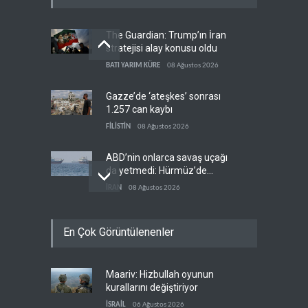
The Guardian: Trump’ın İran
stratejisi alay konusu oldu
BATI YARIM KÜRE
08 Ağustos 2026
Gazze’de ‘ateşkes’ sonrası
1.257 can kaybı
FİLİSTİN
08 Ağustos 2026
ABD’nin onlarca savaş uçağı
da yetmedi: Hürmüz’de
gemi vuruldu
İRAN
08 Ağustos 2026
Necef İmamı'ndan bölgesel
En Çok Görüntülenenler
'Arap projesi' uyarısı
IRAK
08 Ağustos 2026
Maariv: Hizbullah oyunun
Mossad’ın İran'a karşı Kürt
kurallarını değiştiriyor
planı neden çöktü?
İSRAİL
06 Ağustos 2026