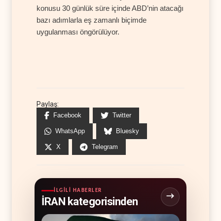
konusu 30 günlük süre içinde ABD’nin atacağı
bazı adımlarla eş zamanlı biçimde
uygulanması öngörülüyor.
Paylaş:
Facebook
Twitter
WhatsApp
Bluesky
X
Telegram
İLGILI HABERLER
İRAN kategorisinden