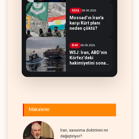
hedeflerine yetmez
08.08.2026
İSRAİL
Mossad’ın İran'a
karşı Kürt planı
neden çöktü?
08.08.2026
İRAN
WSJ: İran, ABD’nin
Körfez’deki
hakimiyetini sona
erdiriyor
Makaleler
İran, savunma doktrinini mi
değiştiriyor?