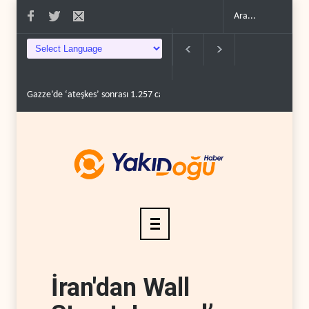
Gazze’de ‘ateşkes’ sonrası 1.257 can kaybı..
ABD’nin onlarca savaş uça
İran'dan Wall