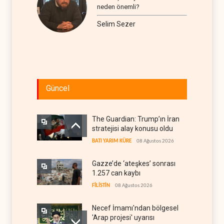
neden önemli?
Selim Sezer
Güncel
The Guardian: Trump’ın İran
stratejisi alay konusu oldu
BATI YARIM KÜRE
08 Ağustos 2026
Gazze’de ‘ateşkes’ sonrası
1.257 can kaybı
FİLİSTİN
08 Ağustos 2026
Necef İmamı'ndan bölgesel
'Arap projesi' uyarısı