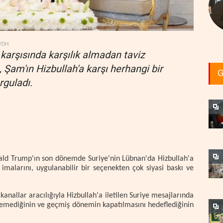
YDH
karşısında karşılık almadan taviz
 Şam'ın Hizbullah'a karşı herhangi bir
G
guladı.
ald Trump'ın son dönemde Suriye'nin Lübnan'da Hizbullah'a
imalarını, uygulanabilir bir seçenekten çok siyasi baskı ve
anallar aracılığıyla Hizbullah'a iletilen Suriye mesajlarında
temediğinin ve geçmiş dönemin kapatılmasını hedeflediğinin