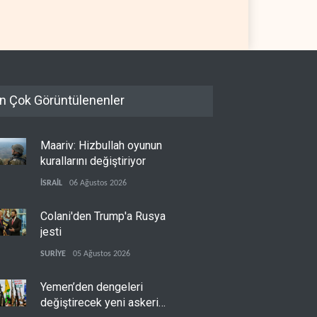
08 Ağustos 2026
İSRAİL
08 Ağustos 2026
n Çok Görüntülenenler
Maariv: Hizbullah oyunun
kurallarını değiştiriyor
İSRAİL
06 Ağustos 2026
Colani'den Trump'a Rusya
jesti
SURİYE
05 Ağustos 2026
Yemen’den dengeleri
değiştirecek yeni askeri