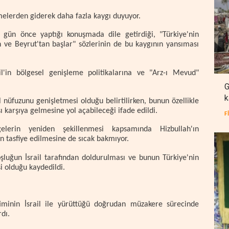
melerden giderek daha fazla kaygı duyuyor.
gün önce yaptığı konuşmada dile getirdiği, "Türkiye'nin
 ve Beyrut'tan başlar" sözlerinin de bu kaygının yansıması
l'in bölgesel genişleme politikalarına ve "Arz-ı Mevud"
G
k
l nüfuzunu genişletmesi olduğu belirtilirken, bunun özellikle
şı karşıya gelmesine yol açabileceği ifade edildi.
F
lerin yeniden şekillenmesi kapsamında Hizbullah'ın
n tasfiye edilmesine de sıcak bakmıyor.
oşluğun İsrail tarafından doldurulması ve bunun Türkiye'nin
i olduğu kaydedildi.
timinin İsrail ile yürüttüğü doğrudan müzakere sürecinde
dı.