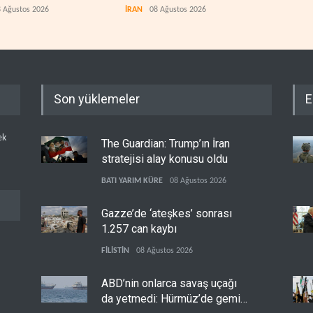
vuruldu
 Ağustos 2026
İRAN
08 Ağustos 2026
IRAK
Son yüklemeler
E
ek
The Guardian: Trump’ın İran
stratejisi alay konusu oldu
BATI YARIM KÜRE
08 Ağustos 2026
Gazze’de ‘ateşkes’ sonrası
1.257 can kaybı
FİLİSTİN
08 Ağustos 2026
ABD’nin onlarca savaş uçağı
da yetmedi: Hürmüz’de gemi