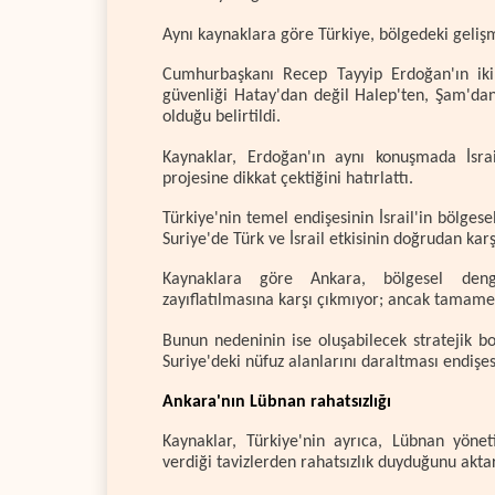
Aynı kaynaklara göre Türkiye, bölgedeki geliş
Cumhurbaşkanı Recep Tayyip Erdoğan'ın iki 
güvenliği Hatay'dan değil Halep'ten, Şam'dan
olduğu belirtildi.
Kaynaklar, Erdoğan'ın aynı konuşmada İsrai
projesine dikkat çektiğini hatırlattı.
Türkiye'nin temel endişesinin İsrail'in bölgese
Suriye'de Türk ve İsrail etkisinin doğrudan kar
Kaynaklara göre Ankara, bölgesel denge
zayıflatılmasına karşı çıkmıyor; ancak tamame
Bunun nedeninin ise oluşabilecek stratejik b
Suriye'deki nüfuz alanlarını daraltması endişes
Ankara'nın Lübnan rahatsızlığı
Kaynaklar, Türkiye'nin ayrıca, Lübnan yöne
verdiği tavizlerden rahatsızlık duyduğunu aktar