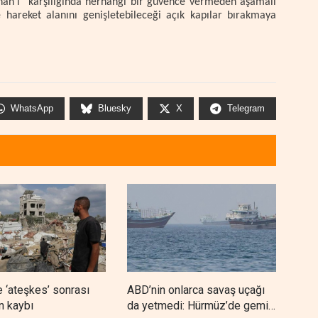
bnan'ı "karşılığında herhangi bir güvence vermeden aşamalı
 hareket alanını genişletebileceği açık kapılar bırakmaya
WhatsApp
Bluesky
X
Telegram
 ‘ateşkes’ sonrası
ABD’nin onlarca savaş uçağı
Nec
n kaybı
da yetmedi: Hürmüz’de gemi
'Ara