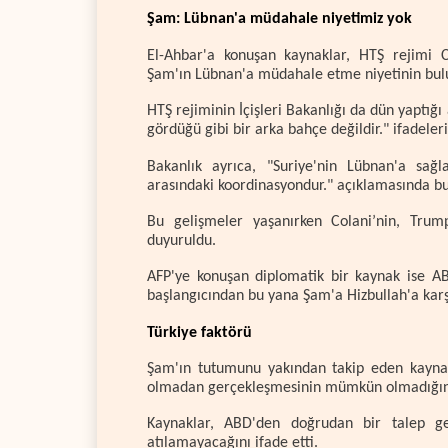
Şam: Lübnan'a müdahale niyetimiz yok
El-Ahbar'a konuşan kaynaklar, HTŞ rejimi C
Şam'ın Lübnan'a müdahale etme niyetinin bulun
HTŞ rejiminin İçişleri Bakanlığı da dün yaptığ
gördüğü gibi bir arka bahçe değildir." ifadeleri
Bakanlık ayrıca, "Suriye'nin Lübnan'a sağ
arasındaki koordinasyondur." açıklamasında b
Bu gelişmeler yaşanırken Colani’nin, Trum
duyuruldu.
AFP'ye konuşan diplomatik bir kaynak ise ABD
başlangıcından bu yana Şam'a Hizbullah'a karş
Türkiye faktörü
Şam'ın tutumunu yakından takip eden kaynakl
olmadan gerçekleşmesinin mümkün olmadığını 
Kaynaklar, ABD'den doğrudan bir talep ge
atılamayacağını ifade etti.