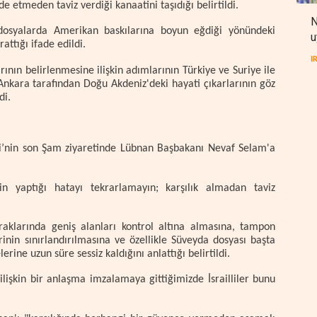
 etmeden taviz verdiği kanaatini taşıdığı belirtildi.
N
dosyalarda Amerikan baskılarına boyun eğdiği yönündeki
u
attığı ifade edildi.
I
rının belirlenmesine ilişkin adımlarının Türkiye ve Suriye ile
Ankara tarafından Doğu Akdeniz'deki hayati çıkarlarının göz
di.
i’nin son Şam ziyaretinde Lübnan Başbakanı Nevaf Selam'a
in yaptığı hatayı tekrarlamayın; karşılık almadan taviz
opraklarında geniş alanları kontrol altına almasına, tampon
inin sınırlandırılmasına ve özellikle Süveyda dosyası başta
rine uzun süre sessiz kaldığını anlattığı belirtildi.
lişkin bir anlaşma imzalamaya gittiğimizde İsrailliler bunu