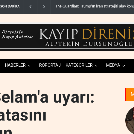
Gazze’de ‘ateşkes’ sonrası 1.257 can kaybı..
SON DAKİKA
HABERLER
RÖPORTAJ
KATEGORİLER
MEDYA
elam'a uyarı:
M
atasını
ın