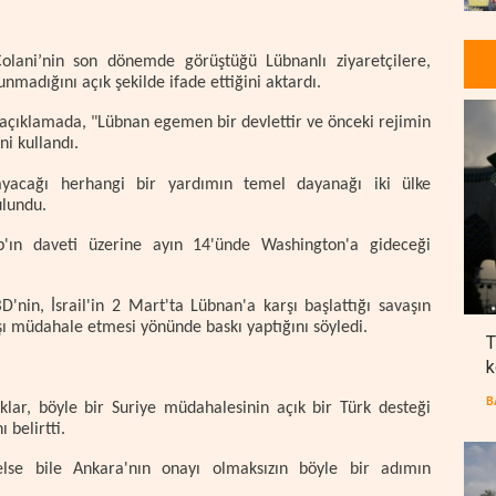
olani’nin son dönemde görüştüğü Lübnanlı ziyaretçilere,
madığını açık şekilde ifade ettiğini aktardı.
ı açıklamada, "Lübnan egemen bir devlettir ve önceki rejimin
ni kullandı.
layacağı herhangi bir yardımın temel dayanağı iki ülke
ulundu.
p'ın daveti üzerine ayın 14'ünde Washington'a gideceği
'nin, İsrail'in 2 Mart'ta Lübnan'a karşı başlattığı savaşın
ı müdahale etmesi yönünde baskı yaptığını söyledi.
T
k
B
ar, böyle bir Suriye müdahalesinin açık bir Türk desteği
belirtti.
lse bile Ankara'nın onayı olmaksızın böyle bir adımın