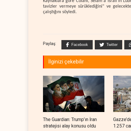
Kaynaklara göre Colani, Selam'a İsrail'in Lü
tavizler vermeye sürüklediğini" ve gelecekte
çalıştığını söyledi.
Paylaş:
Facebook
Twitter
İlginizi çekebilir
The Guardian: Trump’ın İran
Gazze’de
stratejisi alay konusu oldu
1.257 ca