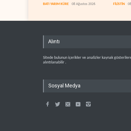
BATI YARIM KÜRE
08 Ağustos 2026
FİLİSTİN
08
Alıntı
Sitede bulunun içerikler ve analizler kaynak gösteriler
alıntılanabilir .
Sosyal Medya