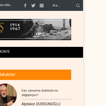
ABD’nin onlarca savaş uçağı da yetmedi: Hürmüz’de ..
Necef İmamı'ndan bölge
KÜNYE
akaleler
İran, savunma doktrinini mi
değiştiriyor?
Alptekin DURSUNOĞLU