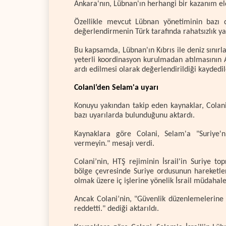
Ankara'nın, Lübnan'ın herhangi bir kazanım elde
Özellikle mevcut Lübnan yönetiminin bazı 
değerlendirmenin Türk tarafında rahatsızlık yar
Bu kapsamda, Lübnan'ın Kıbrıs ile deniz sınırla
yeterli koordinasyon kurulmadan atılmasının 
ardı edilmesi olarak değerlendirildiği kaydedil
Colani’den Selam'a uyarı
Konuyu yakından takip eden kaynaklar, Colan
bazı uyarılarda bulunduğunu aktardı.
Kaynaklara göre Colani, Selam'a "Suriye'n
vermeyin." mesajı verdi.
Colani’nin, HTŞ rejiminin İsrail'in Suriye t
bölge çevresinde Suriye ordusunun hareketler
olmak üzere iç işlerine yönelik İsrail müdahalele
Ancak Colani’nin, "Güvenlik düzenlemelerine i
reddetti." dediği aktarıldı.