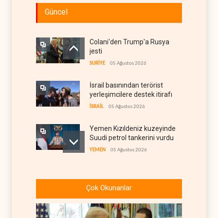
Güncel
Colani'den Trump'a Rusya
jesti
SURİYE
05 Ağustos 2026
İsrail basınından terörist
yerleşimcilere destek itirafı
İSRAİL
05 Ağustos 2026
Yemen Kızıldeniz kuzeyinde
Suudi petrol tankerini vurdu
YEMEN
05 Ağustos 2026
İsrail askerlerinin
Lübnan'daki lüks oteli
Çok Okunanlar
yağmaladığı ortaya çıktı
İSRAİL
05 Ağustos 2026
Hürmüz ve Babülmendep