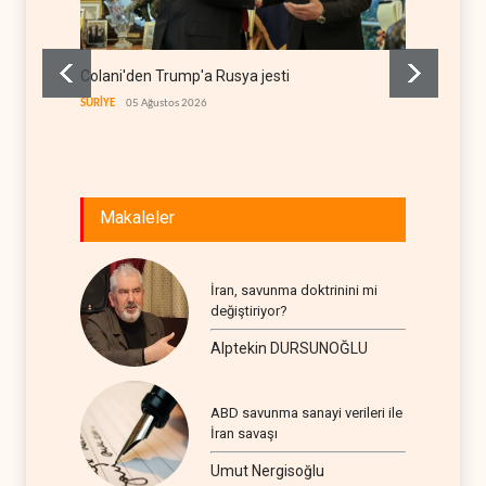
Colani'den Trump'a Rusya jesti
İsrail 
itirafı
SURİYE
05 Ağustos 2026
İSRAİL
0
Makaleler
İran, savunma doktrinini mi
değiştiriyor?
Alptekin DURSUNOĞLU
ABD savunma sanayi verileri ile
İran savaşı
Umut Nergisoğlu