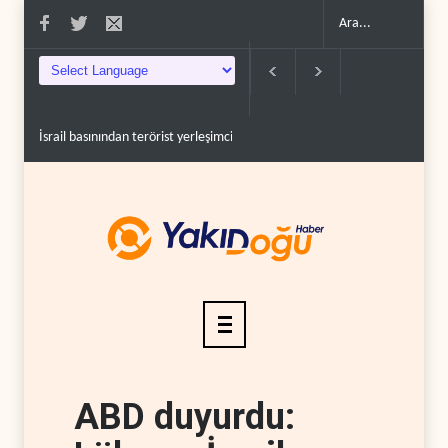
İsrail basınından terörist yerleşimcilere destek itiraf..
Yemen Kızıldeniz 
ABD duyurdu: