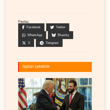
Paylaş:
Facebook
Twitter
WhatsApp
Bluesky
X
Telegram
İlginizi çekebilir