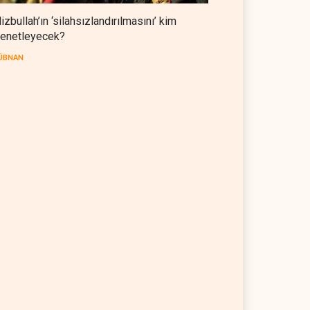
izbullah’ın ‘silahsızlandırılmasını’ kim
enetleyecek?
ÜBNAN