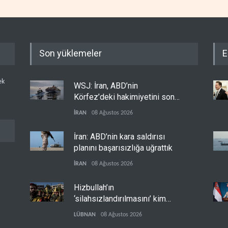
Son yüklemeler
E
ek
WSJ: İran, ABD’nin
Körfez’deki hakimiyetini sona
erdiriyor
İRAN
08 Ağustos 2026
İran: ABD’nin kara saldırısı
planını başarısızlığa uğrattık
İRAN
08 Ağustos 2026
Hizbullah’ın
‘silahsızlandırılmasını’ kim
denetleyecek?
LÜBNAN
08 Ağustos 2026