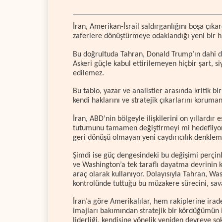
İran, Amerikan-İsrail saldırganlığını boşa çıka
zaferlere dönüştürmeye odaklandığı yeni bir h
Bu doğrultuda Tahran, Donald Trump’ın dahi duy
Askeri güçle kabul ettirilemeyen hiçbir şart, s
edilemez.
Bu tablo, yazar ve analistler arasında kritik b
kendi haklarını ve stratejik çıkarlarını korum
İran, ABD’nin bölgeyle ilişkilerini on yıllard
tutumunu tamamen değiştirmeyi mi hedefliyor?
geri dönüşü olmayan yeni caydırıcılık denklem
Şimdi ise güç dengesindeki bu değişimi perçin
ve Washington’a tek taraflı dayatma devrinin k
araç olarak kullanıyor. Dolayısıyla Tahran, Wa
kontrolünde tuttuğu bu müzakere sürecini, sav
İran’a göre Amerikalılar, hem rakiplerine ira
imajları bakımından stratejik bir kördüğümün 
liderliği, kendisine yönelik yeniden devreye so