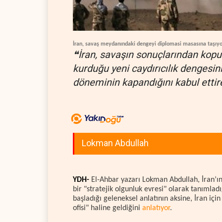
İran, savaş meydanındaki dengeyi diplomasi masasına taşıyo
❝İran, savaşın sonuçlarından kopu
kurduğu yeni caydırıcılık dengesin
döneminin kapandığını kabul ettir
Lokman Abdullah
YDH-
El-Ahbar yazarı Lokman Abdullah, İran’ı
bir "stratejik olgunluk evresi" olarak tanımlad
başladığı geleneksel anlatının aksine, İran iç
ofisi" haline geldiğini
anlatıyor
.