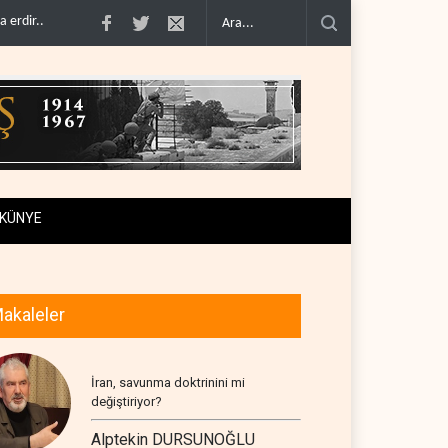
Hizbullah’ın ‘silahsızlandırılmasını’ kim denetl..
Bekai'den Trump’a ‘savaş g
KÜNYE
akaleler
İran, savunma doktrinini mi
değiştiriyor?
Alptekin DURSUNOĞLU