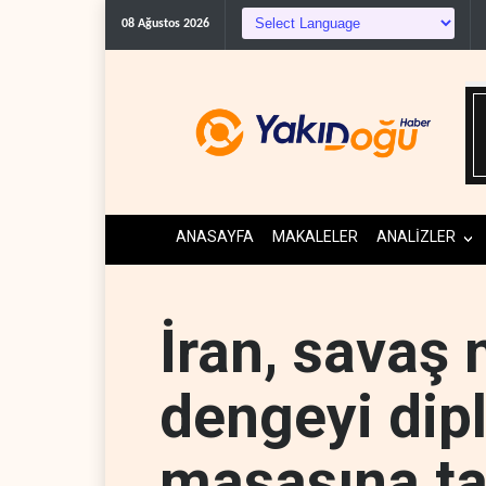
WSJ: İran, ABD’nin Körfe
08 Ağustos 2026
ANASAYFA
MAKALELER
ANALİZLER
İran, savaş
dengeyi dip
masasına ta