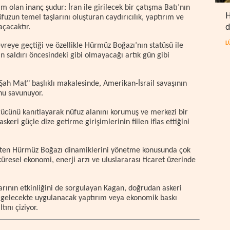
im olan inanç şudur: İran ile girilecek bir çatışma Batı’nın
H
üfuzun temel taşlarını oluşturan caydırıcılık, yaptırım ve
d
açacaktır.
L
reye geçtiği ve özellikle Hürmüz Boğazı’nın statüsü ile
n saldırı öncesindeki gibi olmayacağı artık gün gibi
Şah Mat" başlıklı makalesinde, Amerikan-İsrail savaşının
unu savunuyor.
ücünü kanıtlayarak nüfuz alanını korumuş ve merkezi bir
skeri güçle dize getirme girişimlerinin fiilen iflas ettiğini
çten Hürmüz Boğazı dinamiklerini yönetme konusunda çok
üresel ekonomi, enerji arzı ve uluslararası ticaret üzerinde
ının etkinliğini de sorgulayan Kagan, doğrudan askeri
gelecekte uygulanacak yaptırım veya ekonomik baskı
ını çiziyor.