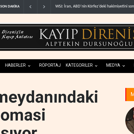
z’deki hakimiyetini sona erdir..
İran: ABD’nin kara saldırısı planını başarısızlı..
SON DAKİKA
HABERLER
RÖPORTAJ
KATEGORİLER
MEDYA
 meydanındaki
M
lomasi
şıyor