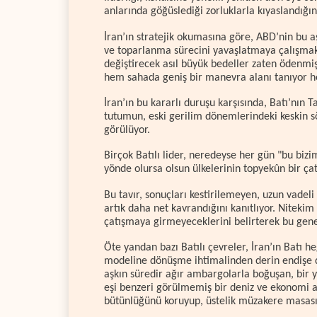
anlarında göğüslediği zorluklarla kıyaslandığın
İran’ın stratejik okumasına göre, ABD’nin bu 
ve toparlanma sürecini yavaşlatmaya çalışmak 
değiştirecek asıl büyük bedeller zaten ödenmiş,
hem sahada geniş bir manevra alanı tanıyor h
İran’ın bu kararlı duruşu karşısında, Batı’nın T
tutumun, eski gerilim dönemlerindeki keskin s
görülüyor.
Birçok Batılı lider, neredeyse her gün "bu bizi
yönde olursa olsun ülkelerinin topyekûn bir ç
Bu tavır, sonuçları kestirilemeyen, uzun vadeli
artık daha net kavrandığını kanıtlıyor. Nitekim 
çatışmaya girmeyeceklerini belirterek bu genel
Öte yandan bazı Batılı çevreler, İran’ın Batı
modeline dönüşme ihtimalinden derin endişe duyu
aşkın süredir ağır ambargolarla boğuşan, bir yı
eşi benzeri görülmemiş bir deniz ve ekonomi ab
bütünlüğünü koruyup, üstelik müzakere masasına