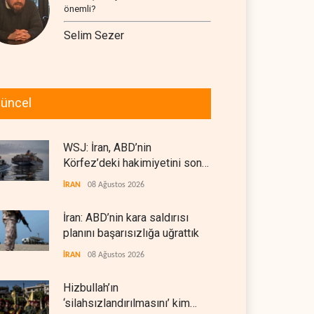
önemli?
Selim Sezer
üncel
WSJ: İran, ABD’nin
Körfez’deki hakimiyetini sona
erdiriyor
İRAN
08 Ağustos 2026
İran: ABD’nin kara saldırısı
planını başarısızlığa uğrattık
İRAN
08 Ağustos 2026
Hizbullah’ın
‘silahsızlandırılmasını’ kim