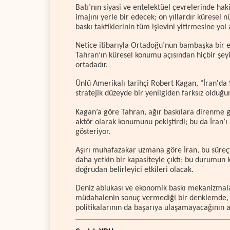
Batı’nın siyasi ve entelektüel çevrelerinde hak
imajını yerle bir edecek; on yıllardır küresel n
baskı taktiklerinin tüm işlevini yitirmesine yol 
Netice itibarıyla Ortadoğu’nun bambaşka bir ev
Tahran’ın küresel konumu açısından hiçbir şeyi
ortadadır.
Ünlü Amerikalı tarihçi Robert Kagan, "İran'da 
stratejik düzeyde bir yenilgiden farksız olduğ
Kagan’a göre Tahran, ağır baskılara direnme g
aktör olarak konumunu pekiştirdi; bu da İran’ı a
gösteriyor.
Aşırı muhafazakar uzmana göre İran, bu süre
daha yetkin bir kapasiteyle çıktı; bu durumun k
doğrudan belirleyici etkileri olacak.
Deniz ablukası ve ekonomik baskı mekanizmalar
müdahalenin sonuç vermediği bir denklemde, 
politikalarının da başarıya ulaşamayacağının alt