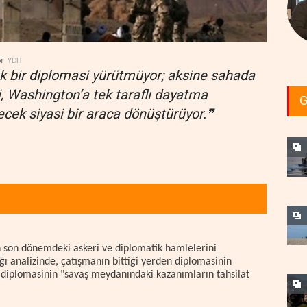
r
YDH
k bir diplomasi yürütmüyor; aksine sahada
i, Washington’a tek taraflı dayatma
G
ecek siyasi bir araca dönüştürüyor.❞
n son dönemdeki askeri ve diplomatik hamlelerini
ığı analizinde, çatışmanın bittiği yerden diplomasinin
in diplomasinin "savaş meydanındaki kazanımların tahsilat