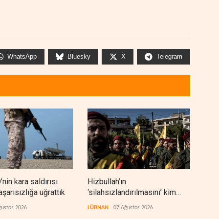
WhatsApp
Bluesky
X
Telegram
’nin kara saldırısı
Hizbullah’ın
Beka
aşarısızlığa uğrattık
‘silahsızlandırılmasını’ kim
gani
denetleyecek?
kaz
ğustos 2026
LÜBNAN
07 Ağustos 2026
İRAN