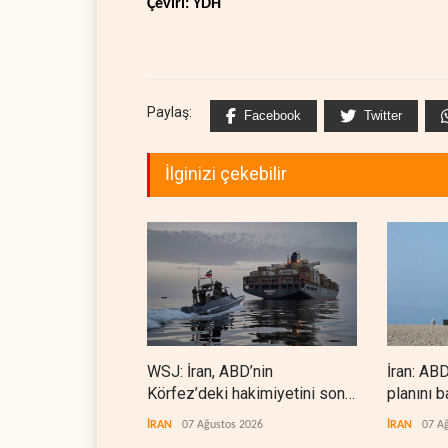
Çeviri: YDH
Paylaş:
Facebook
Twitter
İlginizi çekebilir
WSJ: İran, ABD’nin
İran: ABD
Körfez’deki hakimiyetini sona
planını b
erdiriyor
İRAN
07 Ağustos 2026
İRAN
07 A