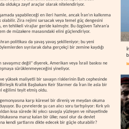
da oldukça zayıf araçlar olarak nitelendiriyor.
aşamada yapabileceği en ileri hamle, ancak İran’ın kalkınma
olabilir. Zira rejimi sarsacak veya temel güç dengesini
 en tehlikeli virajlar geride kalmıştır. Bu özgüven Tahran’a
em de müzakere masasındaki elini güçlendiriyor.
ahran politikası da yavaş yavaş şekilleniyor; bu yeni
öylemlerden sıyrılarak daha gerçekçi bir zemine kaydığı
İ
b
m savaşımız değil" diyerek, Amerikan veya İsrail baskısı ne
İ
atışmaya sürüklenmeyeceğini yineliyor.
 ve yüksek maliyetli bir savaşın risklerinin Batı cephesinde
Birleşik Krallık Başbakanı Keir Starmer da İran ile asla bir
 eğilimi teyit etmiş oldu.
 hegemonyasına karşı küresel bir direniş ve meydan okuma
yor. Bu çevrelerde şu can alıcı soru tartışılıyor: Kırk yılı
ldan kısa sürede iki yıkıcı savaşla yüzleşen ve nihayetinde
lukasına maruz kalan bir ülke; nasıl olur da devlet
 kendi şartlarını dikte edecek bir güçle oturabilir?