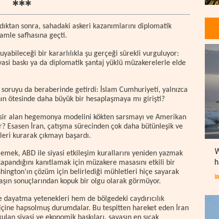
✱✱✱
rdıktan sonra, sahadaki askeri kazanımlarını diplomatik
amle safhasına geçti.
abileceği bir kararlılıkla şu gerçeği sürekli vurguluyor:
iyasi baskı ya da diplomatik şantaj yüklü müzakerelerle elde
ir soruyu da beraberinde getirdi: İslam Cumhuriyeti, yalnızca
anın ötesinde daha büyük bir hesaplaşmaya mı girişti?
ır esir alan hegemonya modelini kökten sarsmayı ve Amerikan
 Esasen İran, çatışma sürecinden çok daha bütünleşik ve
leri kurarak çıkmayı başardı.
W
lemek, ABD ile siyasi etkileşim kurallarını yeniden yazmak
h
apandığını kanıtlamak için müzakere masasını etkili bir
shington’ın çözüm için belirlediği mühletleri hiçe sayarak
İ
aşın sonuçlarından kopuk bir olgu olarak görmüyor.
de dayatma yetenekleri hem de bölgedeki caydırıcılık
içine hapsolmuş durumdalar. Bu tespitten hareket eden İran
kulan siyasi ve ekonomik baskıları, savaşın en sıcak