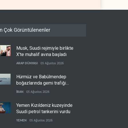
n Çok Görüntülenenler
Musk, Suudi rejimiyle birlikte
X'te muhalif avına başladı
ARAP DÜNYASI
05 Ağustos 2026
Hürmüz ve Babülmendep
boğazlarında gemi trafiği
durağan seyrini koruyor
İRAN
05 Ağustos 2026
Yemen Kızıldeniz kuzeyinde
Suudi petrol tankerini vurdu
YEMEN
05 Ağustos 2026