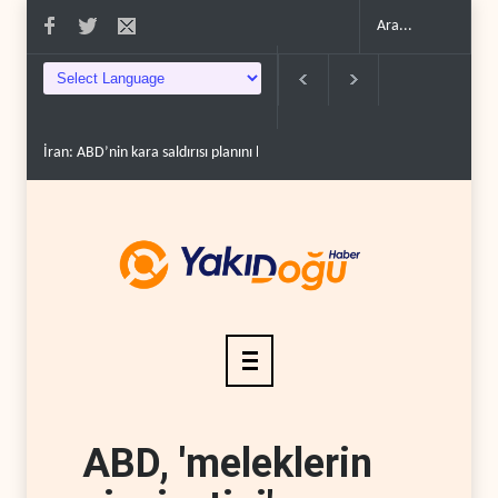
İran: ABD’nin kara saldırısı planını başarısızlı..
Hizbullah’ın ‘silahsızland
ABD, 'meleklerin