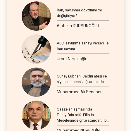
İran, savunma doktrinini mi
değiştiriyor?
Alptekin DURSUNOĞLU
ABD savunma sanayi verileri ile
İran savaşı
Umut Nergisoğlu
Güney Lübnan; Saldırı ateşi ile
siyasetin sessizliği arasında
Muhammed Ali Senoberi
Gazze anlaşmasında
Türkiye’nin rolü: Filistin
Meselesinde çifte standartlı bir
seyir
Muhammed NUREDDİN