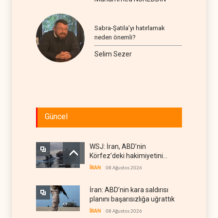
Sabra-Şatila’yı hatırlamak
neden önemli?
Selim Sezer
Güncel
WSJ: İran, ABD’nin
Körfez’deki hakimiyetini
sona erdiriyor
İRAN
08 Ağustos 2026
İran: ABD’nin kara saldırısı
planını başarısızlığa uğrattık
İRAN
08 Ağustos 2026