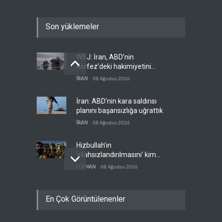
Son yüklemeler
WSJ: İran, ABD’nin
Körfez’deki hakimiyetini
sona erdiriyor
İRAN
08 Ağustos 2026
İran: ABD’nin kara saldırısı
planını başarısızlığa uğrattık
İRAN
08 Ağustos 2026
Hizbullah’ın
‘silahsızlandırılmasını’ kim
denetleyecek?
LÜBNAN
08 Ağustos 2026
Bekai'den Trump’a ‘savaş
En Çok Görüntülenenler
ganimeti’ yanıtı: Önce savaşı
kazan
İRAN
08 Ağustos 2026