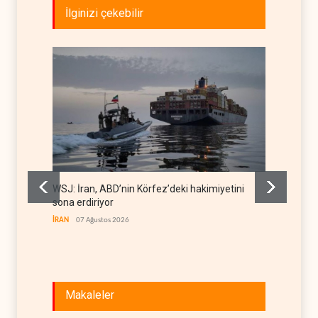
İlginizi çekebilir
WSJ: İran, ABD’nin Körfez’deki hakimiyetini
İran: A
sona erdiriyor
uğrattı
İRAN
07 Ağustos 2026
İRAN
07
Makaleler