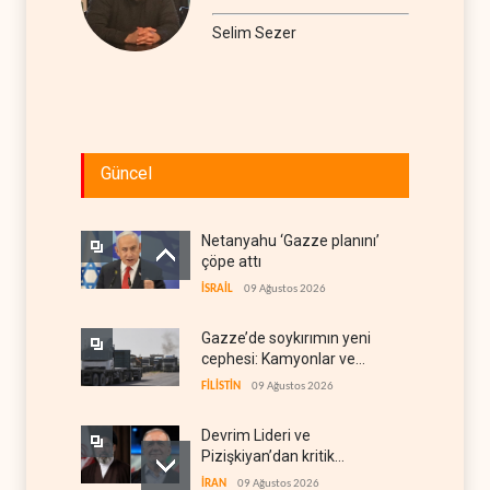
Selim Sezer
Güncel
Netanyahu ‘Gazze planını’
çöpe attı
İSRAİL
09 Ağustos 2026
Gazze’de soykırımın yeni
cephesi: Kamyonlar ve
sürücüler de hedefte
FİLİSTİN
09 Ağustos 2026
Devrim Lideri ve
Pizişkiyan’dan kritik
görüşme
İRAN
09 Ağustos 2026