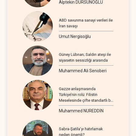
Alptekin DURSUNOĞLU
ABD savunma sanayi verileri ile
İran savaşı
Umut Nergisoğlu
Güney Lübnan; Saldırı ateşi ile
siyasetin sessizliği arasında
Muhammed Ali Senoberi
Gazze anlaşmasında
Türkiye’nin rolü: Filistin
Meselesinde çifte standartlı bir
seyir
Muhammed NUREDDİN
Sabra-Şatila’yı hatırlamak
neden önemli?