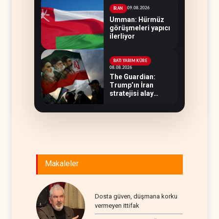
09.08.2026
İRAN
Umman: Hürmüz
görüşmeleri yapıcı
ilerliyor
BATI YARIM KÜRE
08.08.2026
The Guardian:
Trump’ın İran
stratejisi alay
konusu oldu
Makaleler
Dosta güven, düşmana korku
vermeyen ittifak