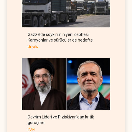
ABD'den Rus petrolünü alan
ülkelere yüzde 100'e varan
gümrük vergisi
RUSYA
09 Ağustos 2026
Demokratlar Trump için azil
Gazze’de soykırımın yeni cephesi:
süreci yerine soruşturma
Kamyonlar ve sürücüler de hedefte
hazırlıyor
BATI YARIM KÜRE
09 Ağustos 2026
FİLİSTİN
Devrim Lideri ve Pizişkiyan’dan kritik
görüşme
İRAN