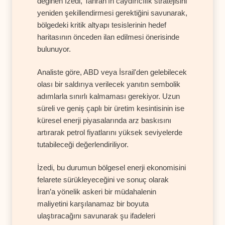
değinen İzedi, Tahran'ın caydırıcılık stratejisini
yeniden şekillendirmesi gerektiğini savunarak,
bölgedeki kritik altyapı tesislerinin hedef
haritasının önceden ilan edilmesi önerisinde
bulunuyor.
Analiste göre, ABD veya İsrail'den gelebilecek
olası bir saldırıya verilecek yanıtın sembolik
adımlarla sınırlı kalmaması gerekiyor. Uzun
süreli ve geniş çaplı bir üretim kesintisinin ise
küresel enerji piyasalarında arz baskısını
artırarak petrol fiyatlarını yüksek seviyelerde
tutabileceği değerlendiriliyor.
İzedi, bu durumun bölgesel enerji ekonomisini
felarete sürükleyeceğini ve sonuç olarak
İran’a yönelik askeri bir müdahalenin
maliyetini karşılanamaz bir boyuta
ulaştıracağını savunarak şu ifadeleri