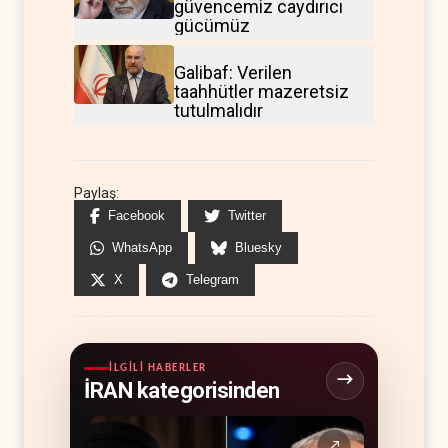
güvencemiz caydırıcı
gücümüz
Galibaf: Verilen
taahhütler mazeretsiz
tutulmalıdır
Paylaş:
Facebook
Twitter
WhatsApp
Bluesky
X
Telegram
İLGILI HABERLER
İRAN kategorisinden
↗