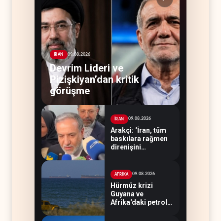
09.08.2026
İRAN
Devrim Lideri ve
Pizişkiyan’dan kritik
görüşme
09.08.2026
İRAN
Arakçi: ‘İran, tüm
baskılara rağmen
direnişini
sürdürecek’
09.08.2026
AFRİKA
Hürmüz krizi
Guyana ve
Afrika'daki petrol
üreticilerine yaradı