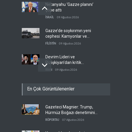
Netanyahu ‘Gazze planını’
çöpe attı
İSRAİL
09 Ağustos 2026
Gazze’de soykırımın yeni
cephesi: Kamyonlar ve
sürücüler de hedefte
FİLİSTİN
09 Ağustos 2026
Devrim Lideri ve
Pizişkiyan’dan kritik
görüşme
İRAN
09 Ağustos 2026
Yemen’den Suudi destekli
En Çok Görüntülenenler
güçlere büyük operasyon
YEMEN
09 Ağustos 2026
Gazeteci Magnier: Trump,
Grönland’da izinsiz sondaj
Hürmüz Boğazı denetimini
hamlesi
doğrudan İran ve Umman'a
RÖPORTAJ
07 Ağustos 2026
BATI YARIM KÜRE
09 Ağustos 2026
teslim etti