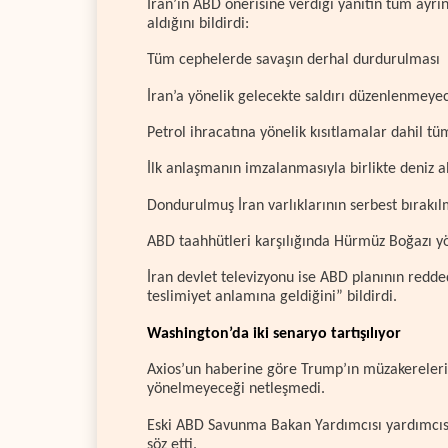
İran’ın ABD önerisine verdiği yanıtın tüm ayr
aldığını bildirdi:
Tüm cephelerde savaşın derhal durdurulması
İran’a yönelik gelecekte saldırı düzenlenmeye
Petrol ihracatına yönelik kısıtlamalar dahil t
İlk anlaşmanın imzalanmasıyla birlikte deniz a
Dondurulmuş İran varlıklarının serbest bırakıl
ABD taahhütleri karşılığında Hürmüz Boğazı yö
İran devlet televizyonu ise ABD planının redd
teslimiyet anlamına geldiğini” bildirdi.
Washington’da iki senaryo tartışılıyor
Axios’un haberine göre Trump’ın müzakereleri
yönelmeyeceği netleşmedi.
Eski ABD Savunma Bakan Yardımcısı yardımcısı 
söz etti.