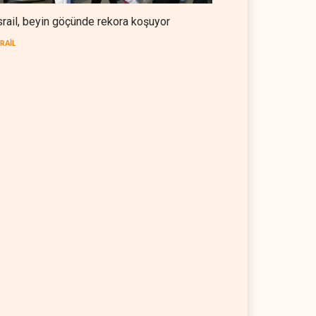
srail, beyin göçünde rekora koşuyor
SRAİL