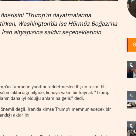
n önerisini “Trump’ın dayatmalarına
rtirken, Washington’da ise Hürmüz Boğazı’na
 İran altyapısına saldırı seçeneklerinin
G
p’ın Tahran’ın yanıtını reddetmesine ilişkin resmi bir
’nın aktardığı bilgide, konuya yakın bir kaynak “Trump
lanın daha iyi olduğu anlamına gelir.” dedi.
i önemli değil. İran’da kimse Trump’ı memnun edecek bir
ndığı aktarıldı.