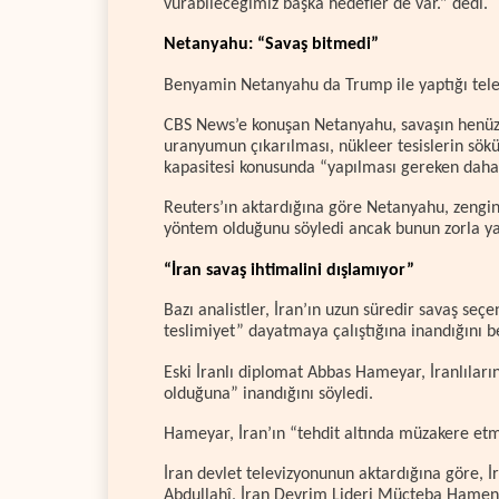
vurabileceğimiz başka hedefler de var.” dedi.
Netanyahu: “Savaş bitmedi”
Benyamin Netanyahu da Trump ile yaptığı telef
CBS News’e konuşan Netanyahu, savaşın henüz s
uranyumun çıkarılması, nükleer tesislerin sökül
kapasitesi konusunda “yapılması gereken daha 
Reuters’ın aktardığına göre Netanyahu, zengin
yöntem olduğunu söyledi ancak bunun zorla yap
“İran savaş ihtimalini dışlamıyor”
Bazı analistler, İran’ın uzun süredir savaş s
teslimiyet” dayatmaya çalıştığına inandığını bel
Eski İranlı diplomat Abbas Hameyar, İranlıları
olduğuna” inandığını söyledi.
Hameyar, İran’ın “tehdit altında müzakere etm
İran devlet televizyonunun aktardığına göre, İ
Abdullahî, İran Devrim Lideri Mücteba Hamenei