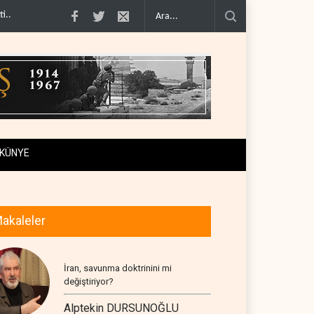
imcilere ..
İsrail, beyin göçünde rekora koşuyor..
Kolombiya kartelleri Ukray
KÜNYE
akaleler
İran, savunma doktrinini mi
değiştiriyor?
Alptekin DURSUNOĞLU