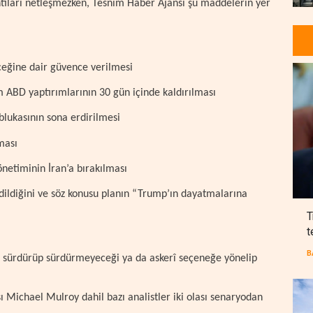
ıntıları netleşmezken, Tesnim Haber Ajansı şu maddelerin yer
ceğine dair güvence verilmesi
üm ABD yaptırımlarının 30 gün içinde kaldırılması
blukasının sona erdirilmesi
ması
netiminin İran’a bırakılması
edildiğini ve söz konusu planın “Trump’ın dayatmalarına
T
t
B
 sürdürüp sürdürmeyeceği ya da askerî seçeneğe yönelip
Michael Mulroy dahil bazı analistler iki olası senaryodan