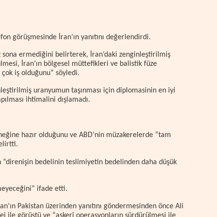
on görüşmesinde İran’ın yanıtını değerlendirdi.
ona ermediğini belirterek, İran’daki zenginleştirilmiş
mesi, İran’ın bölgesel müttefikleri ve balistik füze
çok iş olduğunu” söyledi.
leştirilmiş uranyumun taşınması için diplomasinin en iyi
ılması ihtimalini dışlamadı.
eçeneğine hazır olduğunu ve ABD’nin müzakerelerde “tam
irtti.
n “direnişin bedelinin teslimiyetin bedelinden daha düşük
eyeceğini” ifade etti.
ran’ın Pakistan üzerinden yanıtını göndermesinden önce Ali
 ile görüştü ve “askerî operasyonların sürdürülmesi ile