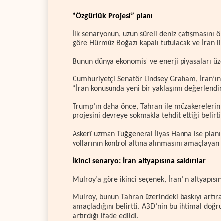
“Özgürlük Projesi” planı
İlk senaryonun, uzun süreli deniz çatışmasını ö
göre Hürmüz Boğazı kapalı tutulacak ve İran l
Bunun dünya ekonomisi ve enerji piyasaları üze
Cumhuriyetçi Senatör Lindsey Graham, İran’ın y
“İran konusunda yeni bir yaklaşımı değerlendi
Trump’ın daha önce, Tahran ile müzakerelerin 
projesini devreye sokmakla tehdit ettiği belirti
Askerî uzman Tuğgeneral İlyas Hanna ise planı
yollarının kontrol altına alınmasını amaçlayan 
İkinci senaryo: İran altyapısına saldırılar
Mulroy’a göre ikinci seçenek, İran’ın altyapısı
Mulroy, bunun Tahran üzerindeki baskıyı artır
amaçladığını belirtti. ABD’nin bu ihtimal doğ
artırdığı ifade edildi.