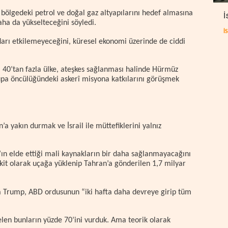
bölgedeki petrol ve doğal gaz altyapılarını hedef almasına
İ
daha da yükselteceğini söyledi.
İ
ları etkilemeyeceğini, küresel ekonomi üzerinde de ciddi
 40’tan fazla ülke, ateşkes sağlanması halinde Hürmüz
pa öncülüğündeki askerî misyona katkılarını görüşmek
 yakın durmak ve İsrail ile müttefiklerini yalnız
ın elde ettiği mali kaynakların bir daha sağlanmayacağını
akit olarak uçağa yüklenip Tahran’a gönderilen 1,7 milyar
jda Trump, ABD ordusunun “iki hafta daha devreye girip tüm
len bunların yüzde 70’ini vurduk. Ama teorik olarak