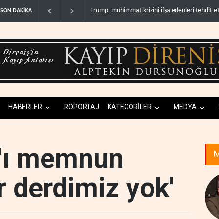
Demokratlar: Trump Batı Şeria'da işgalci yerleş
SON DAKİKA
HABERLER
RÖPORTAJ
KATEGORİLER
MEDYA
p'ı memnun
M
r derdimiz yok'