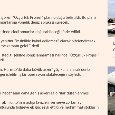
ngören “Özgürlük Projesi” planı olduğu belirtildi. Bu plana
imanlarına yönelik deniz ablukası sürecek.
rinde ciddi sonuçlar doğurabileceği ifade edildi.
anıtını “kesinlikle kabul edilemez” olarak nitelendirerek,
D
rme zamanı geldi.” dedi.
y
istediği şekilde sonuçlanmaması halinde “Özgürlük Projesi”
B
ldi.
n, Hürmüz’de daha büyük askerî güç kullanılarak deniz
genişletilmiş bir operasyon olabileceğini söyledi.
nı hedef alan daha geniş askerî saldırılar düzenlenmesi.
arak Trump’ın istediği tavizleri vermeye zorlamayı
rultusunda bölgeye ek güç sevk ettiği ve mühimmat stoklarını