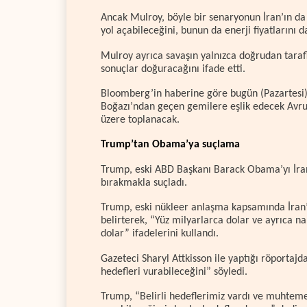
Ancak Mulroy, böyle bir senaryonun İran’ın da 
yol açabileceğini, bunun da enerji fiyatlarını 
Mulroy ayrıca savaşın yalnızca doğrudan taraf
sonuçlar doğuracağını ifade etti.
Bloomberg’in haberine göre bugün (Pazartesi)
Boğazı’ndan geçen gemilere eşlik edecek Avru
üzere toplanacak.
Trump’tan Obama’ya suçlama
Trump, eski ABD Başkanı Barack Obama’yı İran’a
bırakmakla suçladı.
Trump, eski nükleer anlaşma kapsamında İran’
belirterek, “Yüz milyarlarca dolar ve ayrıca n
dolar” ifadelerini kullandı.
Gazeteci Sharyl Attkisson ile yaptığı röporta
hedefleri vurabileceğini” söyledi.
Trump, “Belirli hedeflerimiz vardı ve muhteme