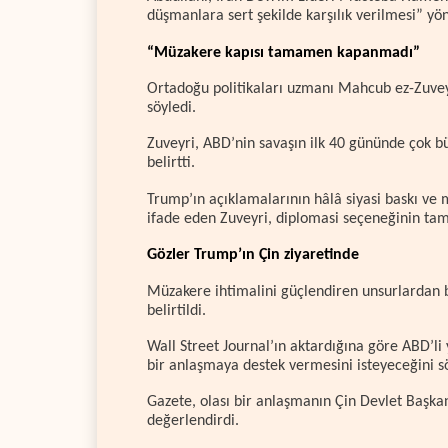
düşmanlara sert şekilde karşılık verilmesi” yön
“Müzakere kapısı tamamen kapanmadı”
Ortadoğu politikaları uzmanı Mahcub ez-Zuveyr
söyledi.
Zuveyri, ABD’nin savaşın ilk 40 gününde çok b
belirtti.
Trump’ın açıklamalarının hâlâ siyasi baskı ve
ifade eden Zuveyri, diplomasi seçeneğinin t
Gözler Trump’ın Çin ziyaretinde
Müzakere ihtimalini güçlendiren unsurlardan b
belirtildi.
Wall Street Journal’ın aktardığına göre ABD’li 
bir anlaşmaya destek vermesini isteyeceğini sö
Gazete, olası bir anlaşmanın Çin Devlet Başkan
değerlendirdi.