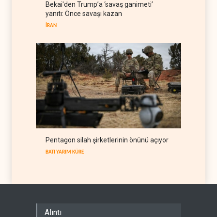
Bekai'den Trump’a ‘savaş ganimeti’
sonra petrol üretimini rekor
yanıtı: Önce savaşı kazan
düzeye çıkardı
ARAP DÜNYASI
07 Ağustos 2026
İRAN
Pentagon silah şirketlerinin önünü açıyor
BATI YARIM KÜRE
Alıntı