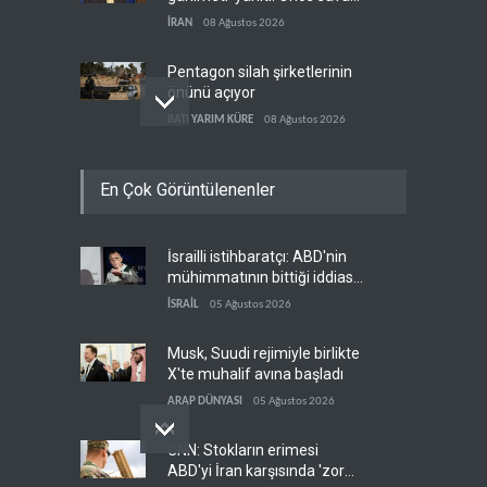
kazan
İRAN
08 Ağustos 2026
Pentagon silah şirketlerinin
önünü açıyor
BATI YARIM KÜRE
08 Ağustos 2026
İsrail’in Güney Lübnan
En Çok Görüntülenenler
saldırıları sürüyor, Beyrut
suskun
LÜBNAN
08 Ağustos 2026
İsrailli istihbaratçı: ABD'nin
Yemen Suudi askeri kampını
mühimmatının bittiği iddiası
vurdu
bir iç kavga
İSRAİL
05 Ağustos 2026
YEMEN
08 Ağustos 2026
Musk, Suudi rejimiyle birlikte
X'te muhalif avına başladı
ARAP DÜNYASI
05 Ağustos 2026
CNN: Stokların erimesi
ABD'yi İran karşısında 'zor