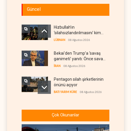
Güncel
Hizbullah’ın
‘silahsızlandırılmasını’ kim
denetleyecek?
LÜBNAN
08 Ağustos 2026
Bekai'den Trump’a ‘savaş
ganimeti’ yanıtı: Önce savaşı
kazan
İRAN
08 Ağustos 2026
Pentagon silah şirketlerinin
önünü açıyor
BATI YARIM KÜRE
08 Ağustos 2026
İsrail’in Güney Lübnan
saldırıları sürüyor, Beyrut
Çok Okunanlar
suskun
LÜBNAN
08 Ağustos 2026