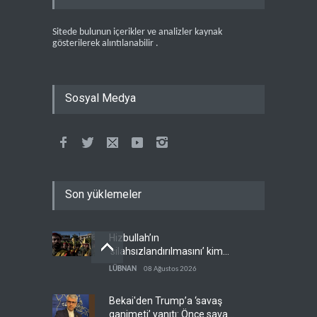
Sitede bulunun içerikler ve analizler kaynak
gösterilerek alıntılanabilir .
Sosyal Medya
Son yüklemeler
Hizbullah’ın
‘silahsızlandırılmasını’ kim
denetleyecek?
LÜBNAN
08 Ağustos 2026
Bekai'den Trump’a ‘savaş
ganimeti’ yanıtı: Önce savaşı