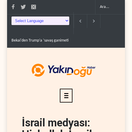
Bekai'den Trump’a ‘savaş ganimeti’ yanıtı: Önce sa..
Pentagon silah şir
İsrail medyası: