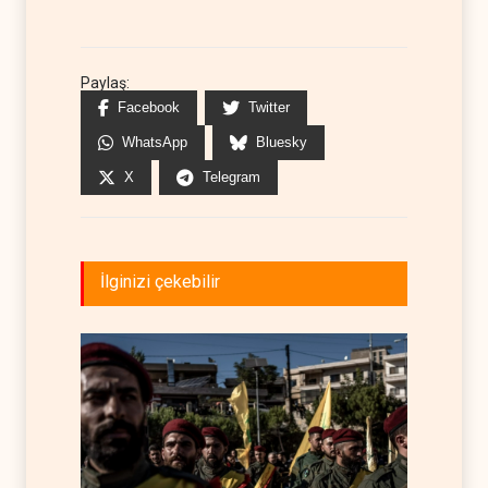
Paylaş:
Facebook
Twitter
WhatsApp
Bluesky
X
Telegram
İlginizi çekebilir