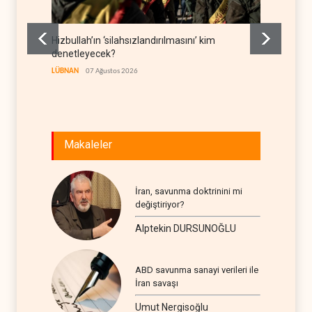
Hizbullah’ın ‘silahsızlandırılmasını’ kim
Bekai'
denetleyecek?
savaşı
LÜBNAN
07 Ağustos 2026
İRAN
07
Makaleler
İran, savunma doktrinini mi
değiştiriyor?
Alptekin DURSUNOĞLU
ABD savunma sanayi verileri ile
İran savaşı
Umut Nergisoğlu