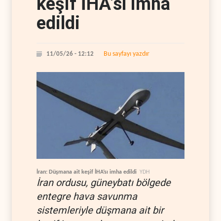
keşif İHA’sı imha
edildi
Bu sayfayı yazdır
11/05/26 - 12:12
İran: Düşmana ait keşif İHA’sı imha edildi
YDH
İran ordusu, güneybatı bölgede
entegre hava savunma
sistemleriyle düşmana ait bir