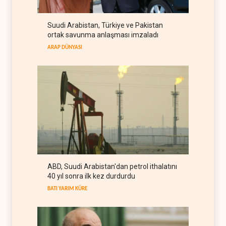
FİLİSTİN
07 Ağustos 2026
Suudi Arabistan, Türkiye ve Pakistan
UNICEF: Gazze'de
ortak savunma anlaşması imzaladı
ateşkesten bu yana 300
çocuk öldürüldü
ARAP DÜNYASI
FİLİSTİN
07 Ağustos 2026
İsrail'den Gazze'ye tank,
topçu ve İHA saldırıları
FİLİSTİN
07 Ağustos 2026
Yemen: Suudi kara harekâtı
önleyici saldırıyla engellendi
YEMEN
07 Ağustos 2026
Yemen'den Suudi güçlerine
ABD, Suudi Arabistan'dan petrol ithalatını
ağır darbe, yüzlerce asker
40 yıl sonra ilk kez durdurdu
öldü
YEMEN
07 Ağustos 2026
BATI YARIM KÜRE