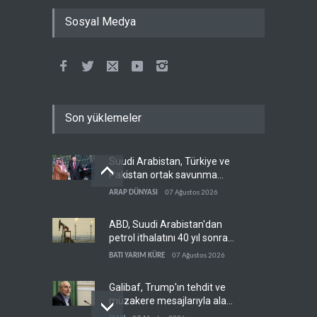
Sosyal Medya
Son yüklemeler
Suudi Arabistan, Türkiye ve
Pakistan ortak savunma
anlaşması imzaladı
ARAP DÜNYASI
07 Ağustos 2026
ABD, Suudi Arabistan'dan
petrol ithalatını 40 yıl sonra
ilk kez durdurdu
BATI YARIM KÜRE
07 Ağustos 2026
Galibaf, Trump'ın tehdit ve
müzakere mesajlarıyla alay
etti