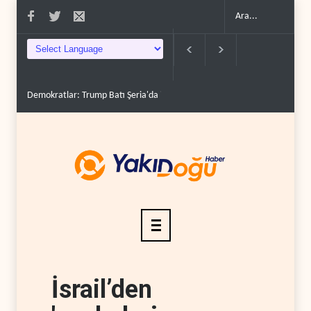
Demokratlar: Trump Batı Şeria'da işgalci yerleşimcilere ..
İsrail, beyi
İsrail’den