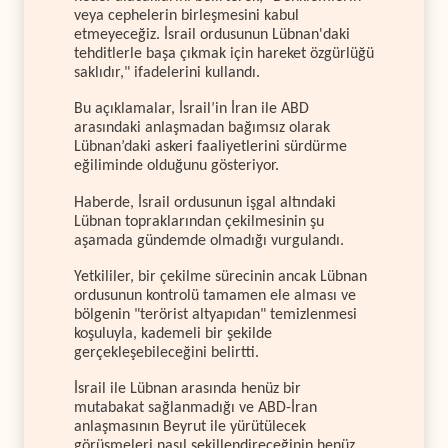
veya cephelerin birleşmesini kabul
etmeyeceğiz. İsrail ordusunun Lübnan'daki
tehditlerle başa çıkmak için hareket özgürlüğü
saklıdır," ifadelerini kullandı.
Bu açıklamalar, İsrail’in İran ile ABD
arasındaki anlaşmadan bağımsız olarak
Lübnan’daki askeri faaliyetlerini sürdürme
eğiliminde olduğunu gösteriyor.
Haberde, İsrail ordusunun işgal altındaki
Lübnan topraklarından çekilmesinin şu
aşamada gündemde olmadığı vurgulandı.
Yetkililer, bir çekilme sürecinin ancak Lübnan
ordusunun kontrolü tamamen ele alması ve
bölgenin "terörist altyapıdan" temizlenmesi
koşuluyla, kademeli bir şekilde
gerçekleşebileceğini belirtti.
İsrail ile Lübnan arasında henüz bir
mutabakat sağlanmadığı ve ABD-İran
anlaşmasının Beyrut ile yürütülecek
görüşmeleri nasıl şekillendireceğinin henüz