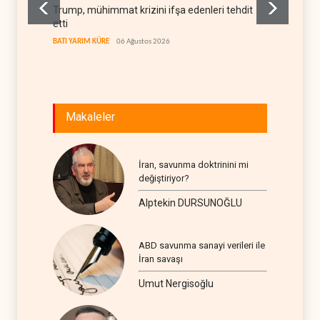
Trump, mühimmat krizini ifşa edenleri tehdit
Demokra
etti
yerleşi
BATI YARIM KÜRE
06 Ağustos 2026
BATI YAR
Makaleler
İran, savunma doktrinini mi
değiştiriyor?
Alptekin DURSUNOĞLU
ABD savunma sanayi verileri ile
İran savaşı
Umut Nergisoğlu