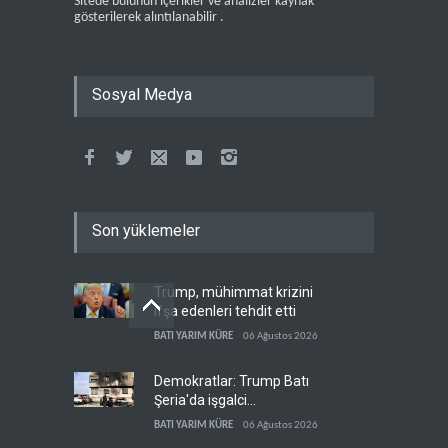
Sitede bulunun içerikler ve analizler kaynak
gösterilerek alıntılanabilir .
Sosyal Medya
Son yüklemeler
Trump, mühimmat krizini
ifşa edenleri tehdit etti
BATI YARIM KÜRE
06 Ağustos 2026
Demokratlar: Trump Batı
Şeria'da işgalci
yerleşimcilere cezasızlık
BATI YARIM KÜRE
06 Ağustos 2026
sağladı