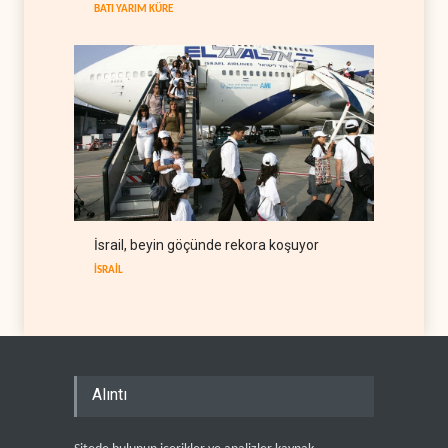
BATI YARIM KÜRE
İsrail, beyin göçünde rekora koşuyor
İSRAİL
Alıntı