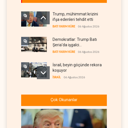
Trump, mühimmat krizini
ifşa edenleri tehdit etti
BATI YARIM KÜRE
06 Ağustos 2026
Demokratlar: Trump Batı
Şeria'da işgalci
yerleşimcilere cezasızlık
BATI YARIM KÜRE
06 Ağustos 2026
sağladı
İsrail, beyin göçünde rekora
koşuyor
İSRAİL
06 Ağustos 2026
Kolombiya kartelleri
Ukrayna'daki İHA
Çok Okunanlar
teknolojisinin peşine düştü
AVRASYA
06 Ağustos 2026
Suudi Arabistan, Asya için
petrol fiyatını altı yılın en
düşüğüne indirdi