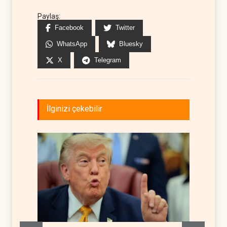
Paylaş:
Facebook
Twitter
WhatsApp
Bluesky
X
Telegram
İlginizi çekebilir