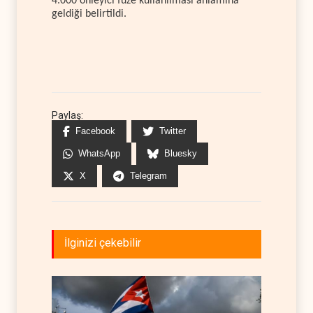
4.000 önleyici füze kullanılması anlamına
geldiği belirtildi.
Paylaş:
Facebook
Twitter
WhatsApp
Bluesky
X
Telegram
İlginizi çekebilir