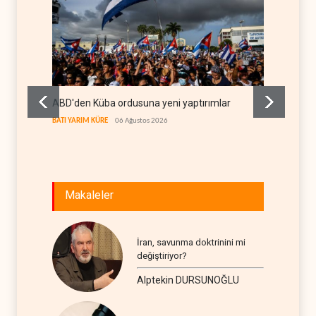
ABD'den Küba ordusuna yeni yaptırımlar
Fars a
geçiş k
BATI YARIM KÜRE
06 Ağustos 2026
İRAN
06
Makaleler
İran, savunma doktrinini mi
değiştiriyor?
Alptekin DURSUNOĞLU