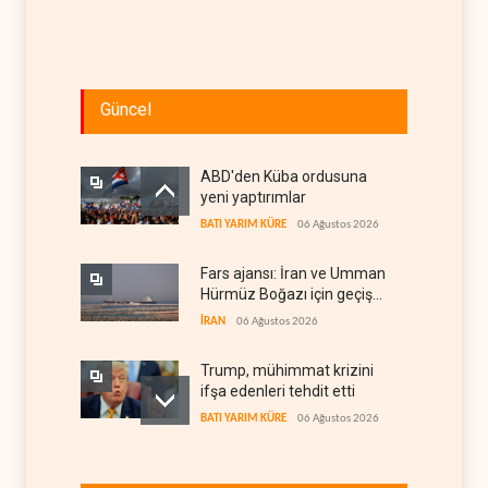
Güncel
ABD'den Küba ordusuna
yeni yaptırımlar
BATI YARIM KÜRE
06 Ağustos 2026
Fars ajansı: İran ve Umman
Hürmüz Boğazı için geçiş
koridorlarında anlaştı
İRAN
06 Ağustos 2026
Trump, mühimmat krizini
ifşa edenleri tehdit etti
BATI YARIM KÜRE
06 Ağustos 2026
Demokratlar: Trump Batı