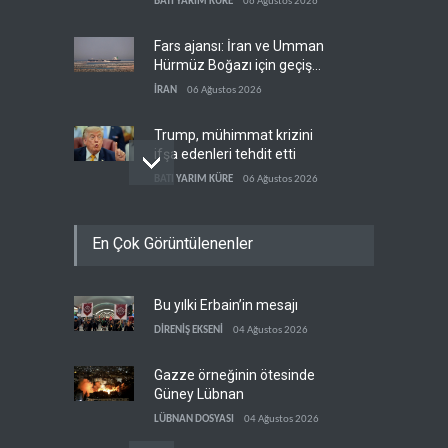
BATI YARIM KÜRE
06 Ağustos 2026
Fars ajansı: İran ve Umman
Hürmüz Boğazı için geçiş
koridorlarında anlaştı
İRAN
06 Ağustos 2026
Trump, mühimmat krizini
ifşa edenleri tehdit etti
BATI YARIM KÜRE
06 Ağustos 2026
Demokratlar: Trump Batı
En Çok Görüntülenenler
Şeria'da işgalci
yerleşimcilere cezasızlık
BATI YARIM KÜRE
06 Ağustos 2026
sağladı
Bu yılki Erbain’in mesajı
İsrail, beyin göçünde rekora
koşuyor
DİRENİŞ EKSENİ
04 Ağustos 2026
İSRAİL
06 Ağustos 2026
Gazze örneğinin ötesinde
Güney Lübnan
LÜBNAN DOSYASI
04 Ağustos 2026