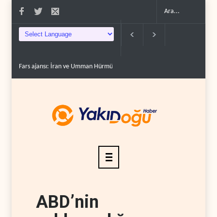
Fars ajansı: İran ve Umman Hürmüz Boğazı için geçiş..
Trump, mühimmat
ABD’nin