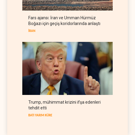
arıyor
LÜBNAN
06 Ağustos 2026
Fars ajansı: İran ve Umman Hürmüz
BM yetkilisinden İsrail'e gizli
Boğazı için geçiş koridorlarında anlaştı
belge akışı
İRAN
BATI YARIM KÜRE
06 Ağustos 2026
Trump, mühimmat krizini ifşa edenleri
tehdit etti
BATI YARIM KÜRE