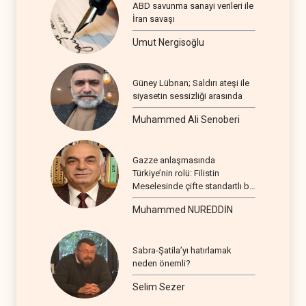
ABD savunma sanayi verileri ile
İran savaşı
Umut Nergisoğlu
Güney Lübnan; Saldırı ateşi ile
siyasetin sessizliği arasında
Muhammed Ali Senoberi
Gazze anlaşmasında
Türkiye’nin rolü: Filistin
Meselesinde çifte standartlı bir
seyir
Muhammed NUREDDİN
Sabra-Şatila’yı hatırlamak
neden önemli?
Selim Sezer