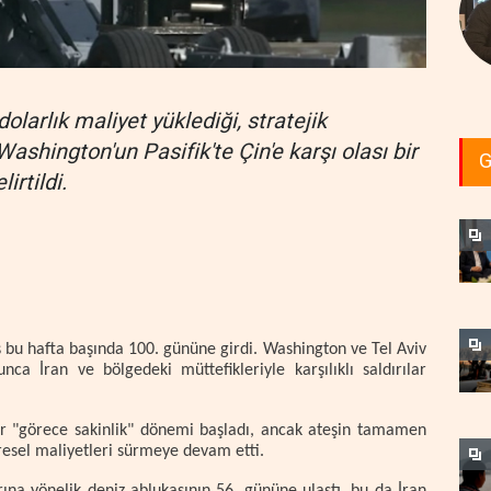
olarlık maliyet yüklediği, stratejik
ashington'un Pasifik'te Çin'e karşı olası bir
G
irtildi.
ş bu hafta başında 100. gününe girdi. Washington ve Tel Aviv
a İran ve bölgedeki müttefikleriyle karşılıklı saldırılar
ir "görece sakinlik" dönemi başladı, ancak ateşin tamamen
resel maliyetleri sürmeye devam etti.