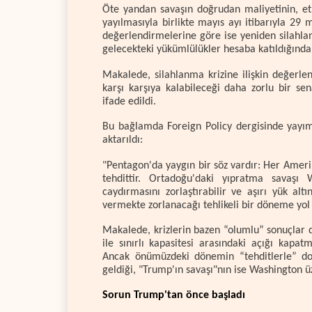
Öte yandan savaşın doğrudan maliyetinin, etk
yayılmasıyla birlikte mayıs ayı itibarıyla 29 
değerlendirmelerine göre ise yeniden silahla
gelecekteki yükümlülükler hesaba katıldığında t
Makalede, silahlanma krizine ilişkin değerle
karşı karşıya kalabileceği daha zorlu bir sen
ifade edildi.
Bu bağlamda Foreign Policy dergisinde yayı
aktarıldı:
"Pentagon'da yaygın bir söz vardır: Her Amerik
tehdittir. Ortadoğu'daki yıpratma savaşı 
caydırmasını zorlaştırabilir ve aşırı yük al
vermekte zorlanacağı tehlikeli bir döneme yol 
Makalede, krizlerin bazen “olumlu” sonuçlar 
ile sınırlı kapasitesi arasındaki açığı kapat
Ancak önümüzdeki dönemin “tehditlerle” do
geldiği, "Trump'ın savaşı"nın ise Washington üz
Sorun Trump'tan önce başladı