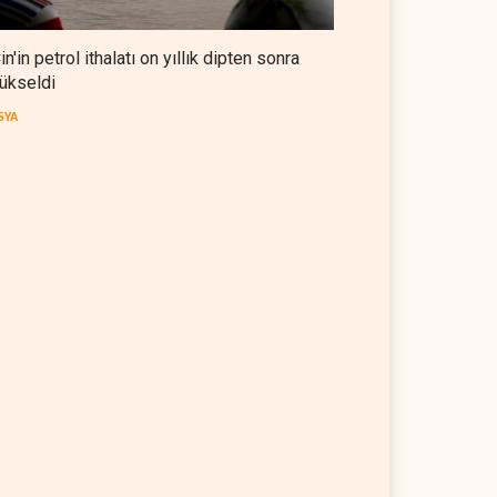
in'in petrol ithalatı on yıllık dipten sonra
ükseldi
SYA