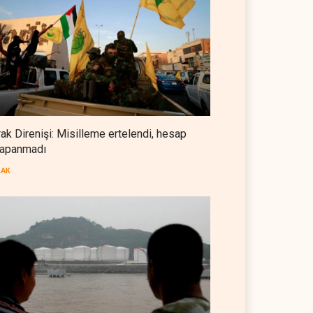
Foreign Affairs: ABD
Ortadoğu'dan elini çekmeli
BATI YARIM KÜRE
07 Ağustos 2026
Suudi Arabistan, Türkiye ve
Pakistan ortak savunma
anlaşması imzaladı
ARAP DÜNYASI
07 Ağustos 2026
rak Direnişi: Misilleme ertelendi, hesap
apanmadı
ABD, Suudi Arabistan'dan
petrol ithalatını 40 yıl sonra ilk
RAK
kez durdurdu
BATI YARIM KÜRE
07 Ağustos 2026