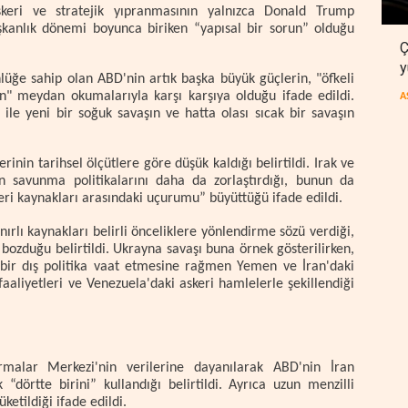
keri ve stratejik yıpranmasının yalnızca Donald Trump
kanlık dönemi boyunca biriken “yapısal bir sorun” olduğu
Ç
y
nlüğe sahip olan ABD'nin artık başka büyük güçlerin, "öfkeli
rın" meydan okumalarıyla karşı karşıya olduğu ifade edildi.
A
ile yeni bir soğuk savaşın ve hatta olası sıcak bir savaşın
n tarihsel ölçütlere göre düşük kaldığı belirtildi. Irak ve
un savunma politikalarını daha da zorlaştırdığı, bunun da
eri kaynakları arasındaki uçurumu” büyüttüğü ifade edildi.
rlı kaynakları belirli önceliklere yönlendirme sözü verdiği,
i bozduğu belirtildi. Ukrayna savaşı buna örnek gösterilirken,
 bir dış politika vaat etmesine rağmen Yemen ve İran'daki
aaliyetleri ve Venezuela'daki askeri hamlelerle şekillendiği
ırmalar Merkezi'nin verilerine dayanılarak ABD'nin İran
 “dörtte birini” kullandığı belirtildi. Ayrıca uzun menzilli
etildiği ifade edildi.