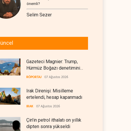
önemli?
Selim Sezer
üncel
Gazeteci Magnier: Trump,
Hürmüz Boğazı denetimini
doğrudan İran ve Umman'a
RÖPORTAJ
07 Ağustos 2026
teslim etti
Irak Direnişi: Misilleme
ertelendi, hesap kapanmadı
IRAK
07 Ağustos 2026
Çin'in petrol ithalatı on yıllık
dipten sonra yükseldi