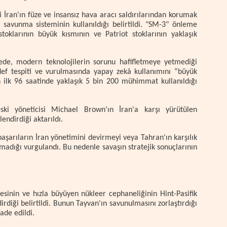
i İran'ın füze ve insansız hava aracı saldırılarından korumak
savunma sisteminin kullanıldığı belirtildi. "SM-3" önleme
oklarının büyük kısmının ve Patriot stoklarının yaklaşık
lede, modern teknolojilerin sorunu hafifletmeye yetmediği
edef tespiti ve vurulmasında yapay zekâ kullanımını “büyük
ın ilk 96 saatinde yaklaşık 5 bin 200 mühimmat kullanıldığı
ki yöneticisi Michael Brown'ın İran'a karşı yürütülen
endirdiği aktarıldı.
aşarıların İran yönetimini devirmeyi veya Tahran'ın karşılık
adığı vurgulandı. Bu nedenle savaşın stratejik sonuçlarının
esinin ve hızla büyüyen nükleer cephaneliğinin Hint-Pasifik
rdiği belirtildi. Bunun Tayvan'ın savunulmasını zorlaştırdığı
ade edildi.