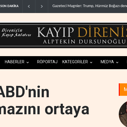
Irak Direnişi: Misilleme ertelendi, hesap kapan
SON DAKİKA
HABERLER
RÖPORTAJ
KATEGORİLER
MEDYA
ABD'nin
M
mazını ortaya