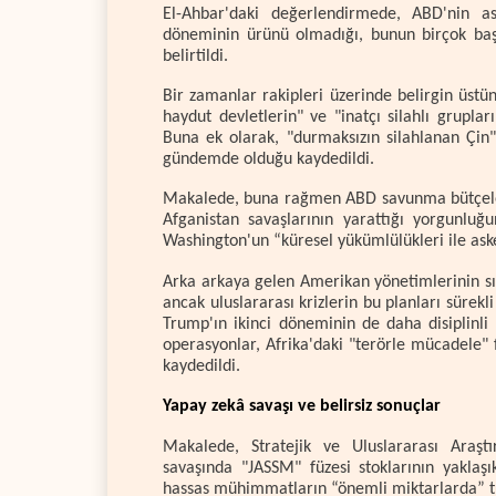
El-Ahbar'daki değerlendirmede, ABD'nin as
döneminin ürünü olmadığı, bunun birçok baş
belirtildi.
Bir zamanlar rakipleri üzerinde belirgin üstü
haydut devletlerin" ve "inatçı silahlı grupla
Buna ek olarak, "durmaksızın silahlanan Çin" 
gündemde olduğu kaydedildi.
Makalede, buna rağmen ABD savunma bütçelerini
Afganistan savaşlarının yarattığı yorgunluğ
Washington'un “küresel yükümlülükleri ile ask
Arka arkaya gelen Amerikan yönetimlerinin sını
ancak uluslararası krizlerin bu planları sürekl
Trump'ın ikinci döneminin de daha disiplinli
operasyonlar, Afrika'daki "terörle mücadele" f
kaydedildi.
Yapay zekâ savaşı ve belirsiz sonuçlar
Makalede, Stratejik ve Uluslararası Araşt
savaşında "JASSM" füzesi stoklarının yaklaşık
hassas mühimmatların “önemli miktarlarda” tük