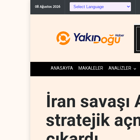
08 Ağustos 2026
ANASAYFA
MAKALELER
ANALİZLER
İran savaşı 
stratejik aç
çıkardı