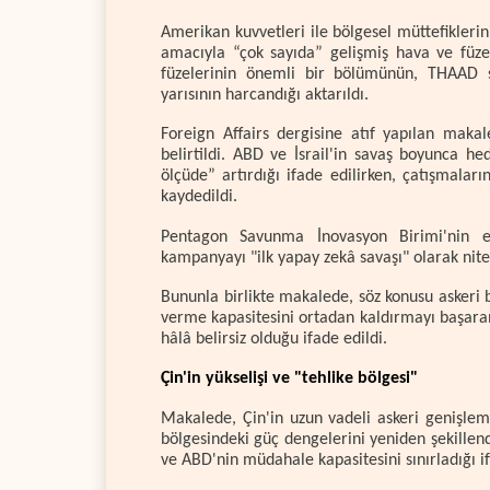
Amerikan kuvvetleri ile bölgesel müttefiklerin
amacıyla “çok sayıda” gelişmiş hava ve füze 
füzelerinin önemli bir bölümünün, THAAD st
yarısının harcandığı aktarıldı.
Foreign Affairs dergisine atıf yapılan maka
belirtildi. ABD ve İsrail'in savaş boyunca h
ölçüde” artırdığı ifade edilirken, çatışmalar
kaydedildi.
Pentagon Savunma İnovasyon Birimi'nin es
kampanyayı "ilk yapay zekâ savaşı" olarak nitel
Bununla birlikte makalede, söz konusu askeri b
verme kapasitesini ortadan kaldırmayı başaram
hâlâ belirsiz olduğu ifade edildi.
Çin'in yükselişi ve "tehlike bölgesi"
Makalede, Çin'in uzun vadeli askeri genişlem
bölgesindeki güç dengelerini yeniden şekillendi
ve ABD'nin müdahale kapasitesini sınırladığı if