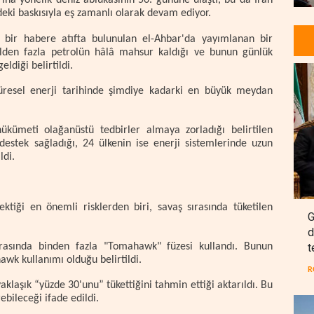
rına yönelik deniz ablukasının 56. gününe ulaştı, bu da İran
ki baskısıyla eş zamanlı olarak devam ediyor.
ir habere atıfta bulunulan el-Ahbar'da yayımlanan bir
ilden fazla petrolün hâlâ mahsur kaldığı ve bunun günlük
eldiği belirtildi.
küresel enerji tarihinde şimdiye kadarki en büyük meydan
ükümeti olağanüstü tedbirler almaya zorladığı belirtilen
estek sağladığı, 24 ülkenin ise enerji sistemlerinde uzun
ldi.
ktiği en önemli risklerden biri, savaş sırasında tüketilen
G
d
t
rasında binden fazla "Tomahawk" füzesi kullandı. Bunun
wk kullanımı olduğu belirtildi.
R
laşık “yüzde 30'unu” tükettiğini tahmin ettiği aktarıldı. Bu
ebileceği ifade edildi.