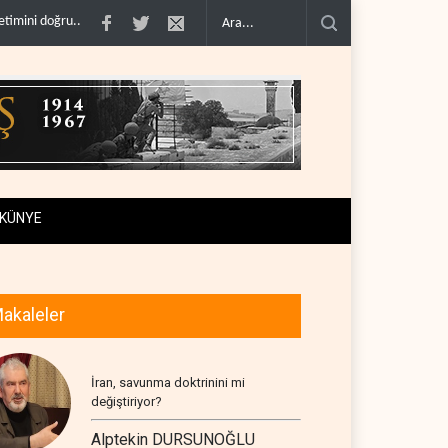
madı..
Çin'in petrol ithalatı on yıllık dipten sonra yükseldi..
BAE, OPEC'ten ay
KÜNYE
akaleler
İran, savunma doktrinini mi
değiştiriyor?
Alptekin DURSUNOĞLU