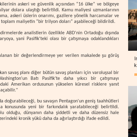
ilerinin askeri ve güvenlik açısından “16 ülke” ve bölgeye
milyar dolara ulaştığı belirtildi. Kamu maliyesi uzmanlarının
nma, askeri üslerin onarımı, gazilere yönelik harcamalar ve
oplam maliyetin “bir trilyon doları” aşabileceği bildirildi.
ndirmelerde analistlerin özellikle ABD'nin Ortadoğu dışında
aryoya, yani Pasifik'teki olası bir çatışmaya odaklandıkları
mlanan bir değerlendirmeye yer verilen makalede şu görüş
I
k
an savaş planı diğer bütün savaş planları için varoluşsal bir
I
Washington'un Batı Pasifik'te daha yıkıcı bir çatışmayı
tındaki Amerikan ordusunun yükselen küresel risklere yanıt
açabilir."
da doğurabileceği, bu savaşın Pentagon'un geniş taahhütleri
ma konusunda yeni bir farkındalık yaratabileceği belirtildi.
lu olduğu, dünyanın daha şiddetli ve daha düzensiz hale
erindeki kronik yükü daha da ağırlaştırdığı ifade edildi.