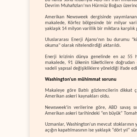
Bu hafta sonu itibarıyla ABD'nin İran limanla
Devrim Muhafızları'nın Hürmüz Boğazı üzerinde
Amerikan Newsweek dergisinde yayımlanan b
makalede, Körfez bölgesinde bir milyar var
yaklaşık 14 milyon varillik bir miktara karşılık g
Uluslararası Enerji Ajansı'nın bu durumu "
okuma" olarak nitelendirdiği aktarıldı.
Enerji krizinin dünya genelinde en az 55 h
makalede, 91 ülkenin tüketicilere doğrudan d
vadeli yapısal değişikliklere yöneldiği ifade edi
Washington'un mühimmat sorunu
Makaleye göre Batılı gözlemcilerin dikkat çe
Amerikan askeri kaynakları oldu.
Newsweek'in verilerine göre, ABD savaş sı
Amerikan askeri tarihindeki “en büyük” Tomaha
Uzmanlar, Washington'un mevcut stoklarının yak
açığın kapatılmasının ise yaklaşık “dört yıl” sür