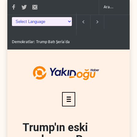
Demokratlar: Trump Batı Şeria'da işgalci yerleşimcilere ..
İsrail, beyi
Trump'ın eski