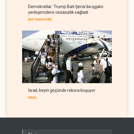
İsrail basını: Trump'ın İran
Demokratlar: Trump Batı Şeria'da işgalci
politikasındaki ertelemeler
yerleşimcilere cezasızlık sağladı
ABD seçimlerini riske atıyor
BATI YARIM KÜRE
06 Ağustos 2026
BATI YARIM KÜRE
İsrail, beyin göçünde rekora koşuyor
İSRAİL