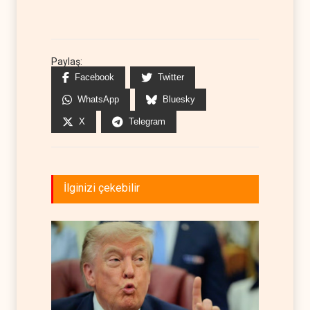
Paylaş:
Facebook
Twitter
WhatsApp
Bluesky
X
Telegram
İlginizi çekebilir