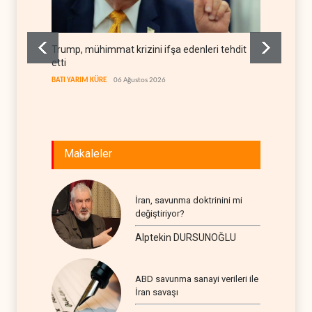
Trump, mühimmat krizini ifşa edenleri tehdit
Demokra
etti
yerleşi
BATI YARIM KÜRE
06 Ağustos 2026
BATI YAR
Makaleler
İran, savunma doktrinini mi
değiştiriyor?
Alptekin DURSUNOĞLU
ABD savunma sanayi verileri ile
İran savaşı