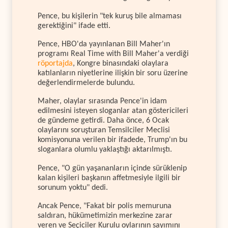
Pence, bu kişilerin "tek kuruş bile almaması
gerektiğini" ifade etti.
Pence, HBO'da yayınlanan Bill Maher'ın
programı Real Time with Bill Maher'a verdiği
röportajda
, Kongre binasındaki olaylara
katılanların niyetlerine ilişkin bir soru üzerine
değerlendirmelerde bulundu.
Maher, olaylar sırasında Pence'in idam
edilmesini isteyen sloganlar atan göstericileri
de gündeme getirdi. Daha önce, 6 Ocak
olaylarını soruşturan Temsilciler Meclisi
komisyonuna verilen bir ifadede, Trump'ın bu
sloganlara olumlu yaklaştığı aktarılmıştı.
Pence, "O gün yaşananların içinde sürüklenip
kalan kişileri başkanın affetmesiyle ilgili bir
sorunum yoktu" dedi.
Ancak Pence, "Fakat bir polis memuruna
saldıran, hükümetimizin merkezine zarar
veren ve Seçiciler Kurulu oylarının sayımını