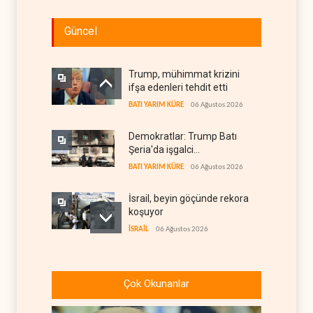
Güncel
Trump, mühimmat krizini
ifşa edenleri tehdit etti
BATI YARIM KÜRE
06 Ağustos 2026
Demokratlar: Trump Batı
Şeria'da işgalci
yerleşimcilere cezasızlık
BATI YARIM KÜRE
06 Ağustos 2026
sağladı
İsrail, beyin göçünde rekora
koşuyor
İSRAİL
06 Ağustos 2026
Kolombiya kartelleri
Ukrayna'daki İHA
Çok Okunanlar
teknolojisinin peşine düştü
AVRASYA
06 Ağustos 2026