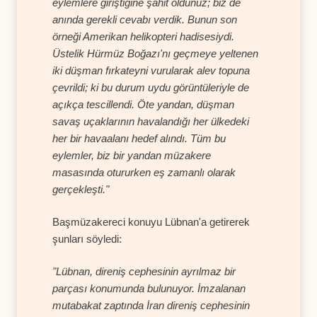
eylemlere giriştiğine şahit oldunuz; biz de
anında gerekli cevabı verdik. Bunun son
örneği Amerikan helikopteri hadisesiydi.
Üstelik Hürmüz Boğazı'nı geçmeye yeltenen
iki düşman fırkateyni vurularak alev topuna
çevrildi; ki bu durum uydu görüntüleriyle de
açıkça tescillendi. Öte yandan, düşman
savaş uçaklarının havalandığı her ülkedeki
her bir havaalanı hedef alındı. Tüm bu
eylemler, biz bir yandan müzakere
masasında otururken eş zamanlı olarak
gerçekleşti."
Başmüzakereci konuyu Lübnan'a getirerek
şunları söyledi:
"Lübnan, direniş cephesinin ayrılmaz bir
parçası konumunda bulunuyor. İmzalanan
mutabakat zaptında İran direniş cephesinin