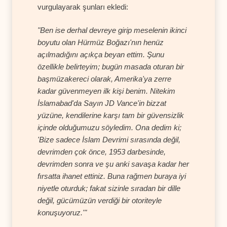
vurgulayarak şunları ekledi:
"Ben ise derhal devreye girip meselenin ikinci
boyutu olan Hürmüz Boğazı'nın henüz
açılmadığını açıkça beyan ettim. Şunu
özellikle belirteyim; bugün masada oturan bir
başmüzakereci olarak, Amerika'ya zerre
kadar güvenmeyen ilk kişi benim. Nitekim
İslamabad'da Sayın JD Vance'in bizzat
yüzüne, kendilerine karşı tam bir güvensizlik
içinde olduğumuzu söyledim. Ona dedim ki;
'Bize sadece İslam Devrimi sırasında değil,
devrimden çok önce, 1953 darbesinde,
devrimden sonra ve şu anki savaşa kadar her
fırsatta ihanet ettiniz. Buna rağmen buraya iyi
niyetle oturduk; fakat sizinle sıradan bir dille
değil, gücümüzün verdiği bir otoriteyle
konuşuyoruz.'"