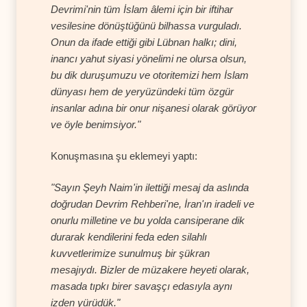
Devrimi'nin tüm İslam âlemi için bir iftihar
vesilesine dönüştüğünü bilhassa vurguladı.
Onun da ifade ettiği gibi Lübnan halkı; dini,
inancı yahut siyasi yönelimi ne olursa olsun,
bu dik duruşumuzu ve otoritemizi hem İslam
dünyası hem de yeryüzündeki tüm özgür
insanlar adına bir onur nişanesi olarak görüyor
ve öyle benimsiyor."
Konuşmasına şu eklemeyi yaptı:
"Sayın Şeyh Naim'in ilettiği mesaj da aslında
doğrudan Devrim Rehberi'ne, İran'ın iradeli ve
onurlu milletine ve bu yolda cansiperane dik
durarak kendilerini feda eden silahlı
kuvvetlerimize sunulmuş bir şükran
mesajıydı. Bizler de müzakere heyeti olarak,
masada tıpkı birer savaşçı edasıyla aynı
izden yürüdük."