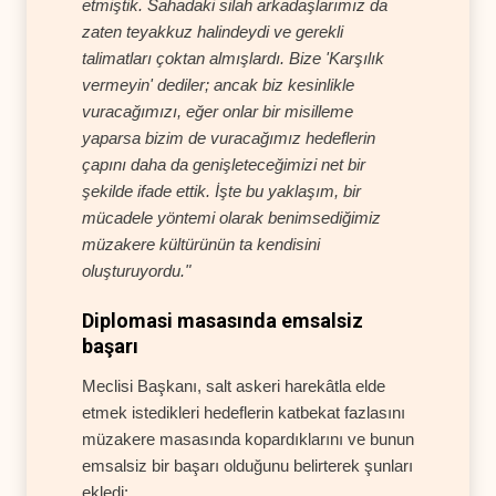
etmiştik. Sahadaki silah arkadaşlarımız da
zaten teyakkuz halindeydi ve gerekli
talimatları çoktan almışlardı. Bize 'Karşılık
vermeyin' dediler; ancak biz kesinlikle
vuracağımızı, eğer onlar bir misilleme
yaparsa bizim de vuracağımız hedeflerin
çapını daha da genişleteceğimizi net bir
şekilde ifade ettik. İşte bu yaklaşım, bir
mücadele yöntemi olarak benimsediğimiz
müzakere kültürünün ta kendisini
oluşturuyordu."
Diplomasi masasında emsalsiz
başarı
Meclisi Başkanı, salt askeri harekâtla elde
etmek istedikleri hedeflerin katbekat fazlasını
müzakere masasında kopardıklarını ve bunun
emsalsiz bir başarı olduğunu belirterek şunları
ekledi: