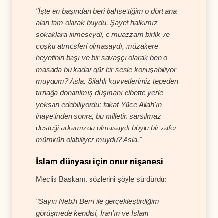
"İşte en başından beri bahsettiğim o dört ana
alan tam olarak buydu. Şayet halkımız
sokaklara inmeseydi, o muazzam birlik ve
coşku atmosferi olmasaydı, müzakere
heyetinin başı ve bir savaşçı olarak ben o
masada bu kadar gür bir sesle konuşabiliyor
muydum? Asla. Silahlı kuvvetlerimiz tepeden
tırnağa donatılmış düşmanı elbette yerle
yeksan edebiliyordu; fakat Yüce Allah'ın
inayetinden sonra, bu milletin sarsılmaz
desteği arkamızda olmasaydı böyle bir zafer
mümkün olabiliyor muydu? Asla."
İslam dünyası için onur nişanesi
Meclis Başkanı, sözlerini şöyle sürdürdü:
"Sayın Nebih Berri ile gerçekleştirdiğim
görüşmede kendisi, İran'ın ve İslam