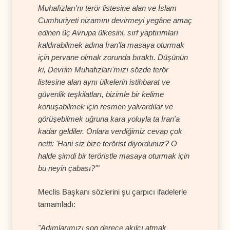
Muhafızları'nı terör listesine alan ve İslam
Cumhuriyeti nizamını devirmeyi yegâne amaç
edinen üç Avrupa ülkesini, sırf yaptırımları
kaldırabilmek adına İran'la masaya oturmak
için pervane olmak zorunda bıraktı. Düşünün
ki, Devrim Muhafızları'mızı sözde terör
listesine alan aynı ülkelerin istihbarat ve
güvenlik teşkilatları, bizimle bir kelime
konuşabilmek için resmen yalvardılar ve
görüşebilmek uğruna kara yoluyla ta İran'a
kadar geldiler. Onlara verdiğimiz cevap çok
netti: 'Hani siz bize terörist diyordunuz? O
halde şimdi bir teröristle masaya oturmak için
bu neyin çabası?'"
Meclis Başkanı sözlerini şu çarpıcı ifadelerle
tamamladı:
"Adımlarımızı son derece akılcı atmak