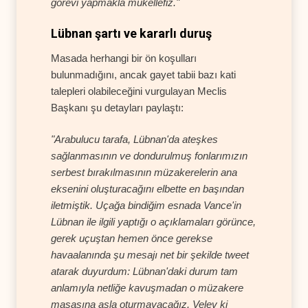
görevi yapmakla mükellefiz."
Lübnan şartı ve kararlı duruş
Masada herhangi bir ön koşulları
bulunmadığını, ancak gayet tabii bazı kati
talepleri olabileceğini vurgulayan Meclis
Başkanı şu detayları paylaştı:
"Arabulucu tarafa, Lübnan'da ateşkes
sağlanmasının ve dondurulmuş fonlarımızın
serbest bırakılmasının müzakerelerin ana
eksenini oluşturacağını elbette en başından
iletmiştik. Uçağa bindiğim esnada Vance'in
Lübnan ile ilgili yaptığı o açıklamaları görünce,
gerek uçuştan hemen önce gerekse
havaalanında şu mesajı net bir şekilde tweet
atarak duyurdum: Lübnan'daki durum tam
anlamıyla netliğe kavuşmadan o müzakere
masasına asla oturmayacağız. Velev ki