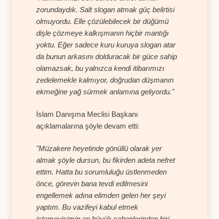
zorundaydık. Salt slogan atmak güç belirtisi
olmuyordu. Elle çözülebilecek bir düğümü
dişle çözmeye kalkışmanın hiçbir mantığı
yoktu. Eğer sadece kuru kuruya slogan atar
da bunun arkasını dolduracak bir güce sahip
olamazsak, bu yalnızca kendi itibarımızı
zedelemekle kalmıyor, doğrudan düşmanın
ekmeğine yağ sürmek anlamına geliyordu."
İslam Danışma Meclisi Başkanı
açıklamalarına şöyle devam etti:
"Müzakere heyetinde gönüllü olarak yer
almak şöyle dursun, bu fikirden adeta nefret
ettim. Hatta bu sorumluluğu üstlenmeden
önce, görevin bana tevdi edilmesini
engellemek adına elimden gelen her şeyi
yaptım. Bu vazifeyi kabul etmek
istemeyişimin en büyük sebeplerinden biri,