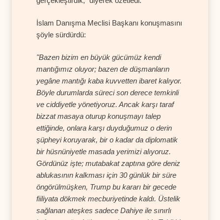
gerçekleştirdik," diyerek özetledi.
İslam Danışma Meclisi Başkanı konuşmasını
şöyle sürdürdü:
"Bazen bizim en büyük gücümüz kendi
mantığımız oluyor; bazen de düşmanların
yegâne mantığı kaba kuvvetten ibaret kalıyor.
Böyle durumlarda süreci son derece temkinli
ve ciddiyetle yönetiyoruz. Ancak karşı taraf
bizzat masaya oturup konuşmayı talep
ettiğinde, onlara karşı duyduğumuz o derin
şüpheyi koruyarak, bir o kadar da diplomatik
bir hüsnüniyetle masada yerimizi alıyoruz.
Gördünüz işte; mutabakat zaptına göre deniz
ablukasının kalkması için 30 günlük bir süre
öngörülmüşken, Trump bu kararı bir gecede
fiiliyata dökmek mecburiyetinde kaldı. Üstelik
sağlanan ateşkes sadece Dahiye ile sınırlı