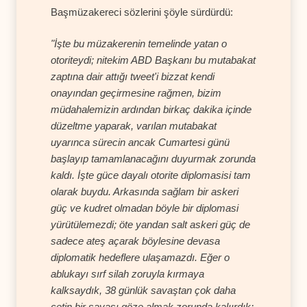
Başmüzakereci sözlerini şöyle sürdürdü:
"İşte bu müzakerenin temelinde yatan o
otoriteydi; nitekim ABD Başkanı bu mutabakat
zaptına dair attığı tweet'i bizzat kendi
onayından geçirmesine rağmen, bizim
müdahalemizin ardından birkaç dakika içinde
düzeltme yaparak, varılan mutabakat
uyarınca sürecin ancak Cumartesi günü
başlayıp tamamlanacağını duyurmak zorunda
kaldı. İşte güce dayalı otorite diplomasisi tam
olarak buydu. Arkasında sağlam bir askeri
güç ve kudret olmadan böyle bir diplomasi
yürütülemezdi; öte yandan salt askeri güç de
sadece ateş açarak böylesine devasa
diplomatik hedeflere ulaşamazdı. Eğer o
ablukayı sırf silah zoruyla kırmaya
kalksaydık, 38 günlük savaştan çok daha
çetin bir savaşı göze almak zorunda kalıırdık;