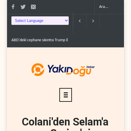
ABD'deki cephane sıkıntısı Trump ile Hegseth'i karşı k..
Hürmüz Boğazı'nda bir 
Colani'den Selam'a