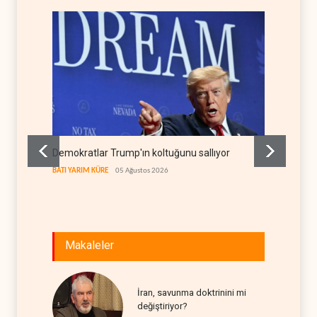
Demokratlar Trump'ın koltuğunu sallıyor
ABD'dek
karşı k
BATI YARIM KÜRE
05 Ağustos 2026
BATI YAR
Makaleler
İran, savunma doktrinini mi
değiştiriyor?