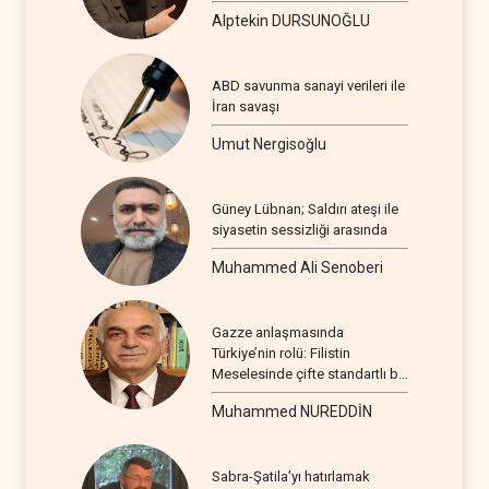
Alptekin DURSUNOĞLU
ABD savunma sanayi verileri ile
İran savaşı
Umut Nergisoğlu
Güney Lübnan; Saldırı ateşi ile
siyasetin sessizliği arasında
Muhammed Ali Senoberi
Gazze anlaşmasında
Türkiye’nin rolü: Filistin
Meselesinde çifte standartlı bir
seyir
Muhammed NUREDDİN
Sabra-Şatila’yı hatırlamak