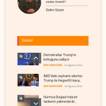
neden önemli?
Selim Sezer
Güncel
Demokratlar Trump'ın
koltuğunu sallıyor
BATI YARIM KÜRE
06 Ağustos 2026
ABD'deki cephane sıkıntısı
Trump ile Hegseth'i karşı
karşıya getirdi
BATI YARIM KÜRE
06 Ağustos 2026
Hürmüz Boğazı'nda bir
tankerin yakınında iki
patlama meydana geldi