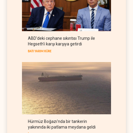
İSRAİL
05 Ağustos 2026
Hürmüz ve Babülmendep
boğazlarında gemi trafiği
durağan seyrini koruyor
İRAN
05 Ağustos 2026
ABD'deki cephane sıkıntısı Trump ile
Musk, Suudi rejimiyle birlikte
Hegseth'i karşı karşıya getirdi
X'te muhalif avına başladı
BATI YARIM KÜRE
ARAP DÜNYASI
05 Ağustos 2026
Hürmüz Boğazı'nda bir tankerin
yakınında iki patlama meydana geldi