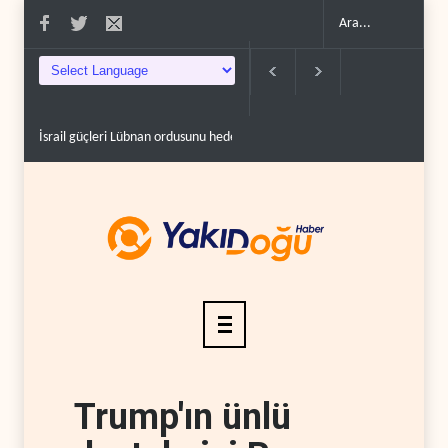
İsrail güçleri Lübnan ordusunu hedef aldı..
Foreign Affairs: ABD Ortadoğu'
Trump'ın ünlü