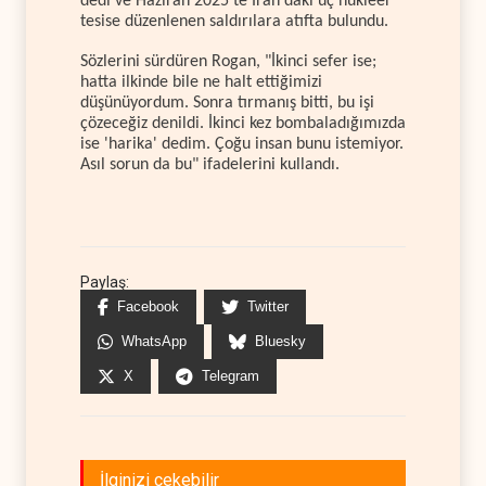
dedi ve Haziran 2025'te İran'daki üç nükleer
tesise düzenlenen saldırılara atıfta bulundu.
Sözlerini sürdüren Rogan, "İkinci sefer ise;
hatta ilkinde bile ne halt ettiğimizi
düşünüyordum. Sonra tırmanış bitti, bu işi
çözeceğiz denildi. İkinci kez bombaladığımızda
ise 'harika' dedim. Çoğu insan bunu istemiyor.
Asıl sorun da bu" ifadelerini kullandı.
Paylaş:
Facebook
Twitter
WhatsApp
Bluesky
X
Telegram
İlginizi çekebilir