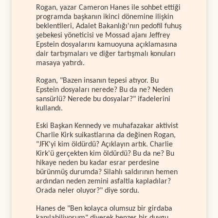
Rogan, yazar Cameron Hanes ile sohbet ettiği
programda başkanın ikinci dönemine ilişkin
beklentileri, Adalet Bakanlığı'nın pedofil fuhuş
şebekesi yöneticisi ve Mossad ajanı Jeffrey
Epstein dosyalarını kamuoyuna açıklamasına
dair tartışmaları ve diğer tartışmalı konuları
masaya yatırdı.
Rogan, "Bazen insanın tepesi atıyor. Bu
Epstein dosyaları nerede? Bu da ne? Neden
sansürlü? Nerede bu dosyalar?" ifadelerini
kullandı.
Eski Başkan Kennedy ve muhafazakar aktivist
Charlie Kirk suikastlarına da değinen Rogan,
"JFK'yi kim öldürdü? Açıklayın artık. Charlie
Kirk'ü gerçekten kim öldürdü? Bu da ne? Bu
hikaye neden bu kadar esrar perdesine
bürünmüş durumda? Silahlı saldırının hemen
ardından neden zemini asfaltla kapladılar?
Orada neler oluyor?" diye sordu.
Hanes de "Ben kolayca olumsuz bir girdaba
kapılabiliyorum" diyerek benzer bir duygu