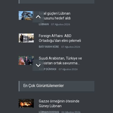
İsrail güçleri Lübnan
ordusunu hedef aldı
LÜBNAN
07 Ağustos 2026
Foreign Affairs: ABD
Ortadoğu'dan elini çekmeli
BATI YARIM KÜRE
07 Ağustos 2026
Suudi Arabistan, Türkiye ve
Pakistan ortak savunma
anlaşması imzaladı
ARAP DÜNYASI
07 Ağustos 2026
ABD, Suudi Arabistan'dan
En Çok Görüntülenenler
petrol ithalatını 40 yıl sonra
ilk kez durdurdu
BATI YARIM KÜRE
07 Ağustos 2026
Gazze örneğinin ötesinde
Yemen’den dengeleri
Güney Lübnan
değiştirecek yeni askeri
denklem
LÜBNAN DOSYASI
04 Ağustos 2026