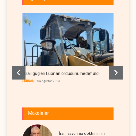
İsrail güçleri Lübnan ordusunu hedef aldı
Foreig
LÜBNAN
06 Ağustos 2026
BATI YAR
Makaleler
İran, savunma doktrinini mi