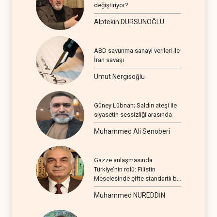
değiştiriyor?
Alptekin DURSUNOĞLU
ABD savunma sanayi verileri ile
İran savaşı
Umut Nergisoğlu
Güney Lübnan; Saldırı ateşi ile
siyasetin sessizliği arasında
Muhammed Ali Senoberi
Gazze anlaşmasında
Türkiye’nin rolü: Filistin
Meselesinde çifte standartlı bir
seyir
Muhammed NUREDDİN