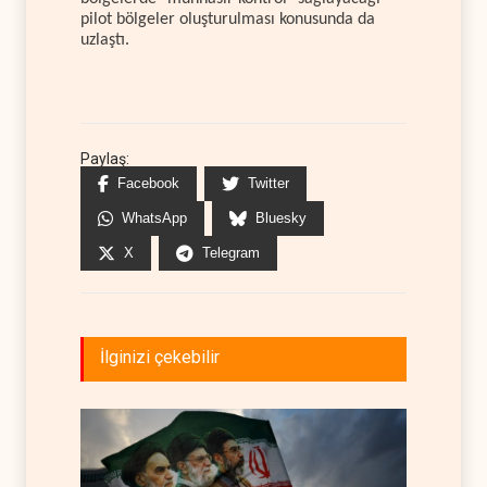
pilot bölgeler oluşturulması konusunda da
uzlaştı.
Paylaş:
Facebook
Twitter
WhatsApp
Bluesky
X
Telegram
İlginizi çekebilir