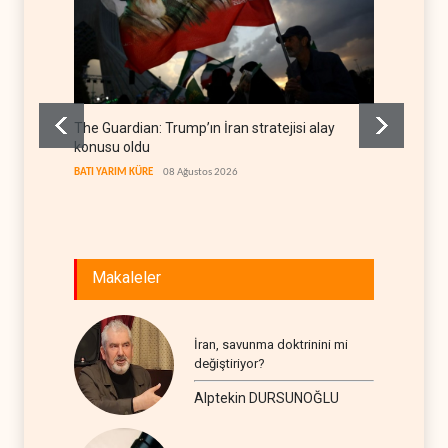
The Guardian: Trump’ın İran stratejisi alay
Gazze’
konusu oldu
FİLİSTİN
BATI YARIM KÜRE
08 Ağustos 2026
Makaleler
İran, savunma doktrinini mi
değiştiriyor?
Alptekin DURSUNOĞLU