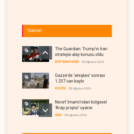
Güncel
The Guardian: Trump’ın İran
stratejisi alay konusu oldu
BATI YARIM KÜRE
08 Ağustos 2026
Gazze’de ‘ateşkes’ sonrası
1.257 can kaybı
FİLİSTİN
08 Ağustos 2026
Necef İmamı'ndan bölgesel
'Arap projesi' uyarısı
IRAK
08 Ağustos 2026
ABD’nin onlarca savaş uçağı