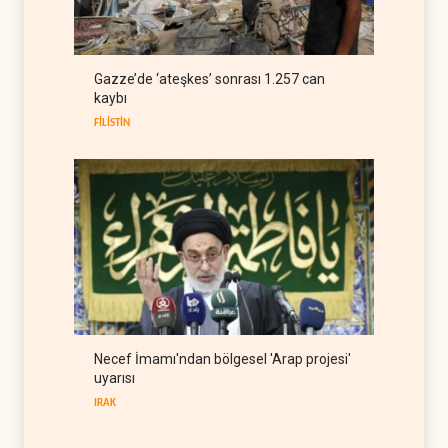
kısıtlamaya başladı
TÜRKİYE
08 Ağustos 2026
ABD Genelkurmay Başkanı:
Gazze’de ‘ateşkes’ sonrası 1.257 can
Hava gücü Trump'ın
kaybı
hedeflerine yetmez
BATI YARIM KÜRE
08 Ağustos 2026
FİLİSTİN
Necef İmamı'ndan bölgesel 'Arap projesi'
uyarısı
IRAK