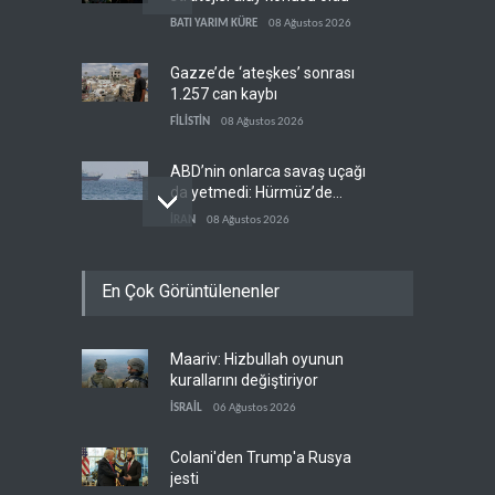
BATI YARIM KÜRE
08 Ağustos 2026
Gazze’de ‘ateşkes’ sonrası
1.257 can kaybı
FİLİSTİN
08 Ağustos 2026
ABD’nin onlarca savaş uçağı
da yetmedi: Hürmüz’de
gemi vuruldu
İRAN
08 Ağustos 2026
Necef İmamı'ndan bölgesel
En Çok Görüntülenenler
'Arap projesi' uyarısı
IRAK
08 Ağustos 2026
Maariv: Hizbullah oyunun
Mossad’ın İran'a karşı Kürt
kurallarını değiştiriyor
planı neden çöktü?
İSRAİL
06 Ağustos 2026
İSRAİL
08 Ağustos 2026
Colani'den Trump'a Rusya
jesti