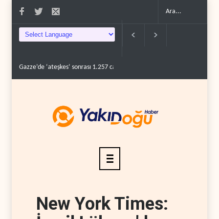
Gazze’de ‘ateşkes’ sonrası 1.257 can kaybı..
ABD’nin onlarca savaş uç
New York Times: