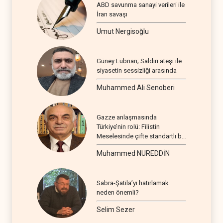
ABD savunma sanayi verileri ile
İran savaşı
Umut Nergisoğlu
Güney Lübnan; Saldırı ateşi ile
siyasetin sessizliği arasında
Muhammed Ali Senoberi
Gazze anlaşmasında
Türkiye’nin rolü: Filistin
Meselesinde çifte standartlı bir
seyir
Muhammed NUREDDİN
Sabra-Şatila’yı hatırlamak
neden önemli?
Selim Sezer