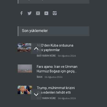
Son yüklemeler
ABD'den Küba ordusuna
yeni yaptırımlar
BATI YARIM KÜRE
06 Ağustos 2026
Fars ajansı: İran ve Umman
Hürmüz Boğazı için geçiş
koridorlarında anlaştı
İRAN
06 Ağustos 2026
Trump, mühimmat krizini
ifşa edenleri tehdit etti
BATI YARIM KÜRE
06 Ağustos 2026