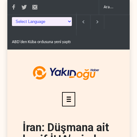
ABD'den Küba ordusuna yeni yaptırımlar..
Fars ajansı: İran ve Umman H
İran: Düşmana ait