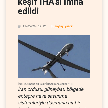
keşif İHA’sı imha
edildi
Bu sayfayı yazdır
11/05/26 - 12:12
İran: Düşmana ait keşif İHA’sı imha edildi
YDH
İran ordusu, güneybatı bölgede
entegre hava savunma
sistemleriyle düşmana ait bir