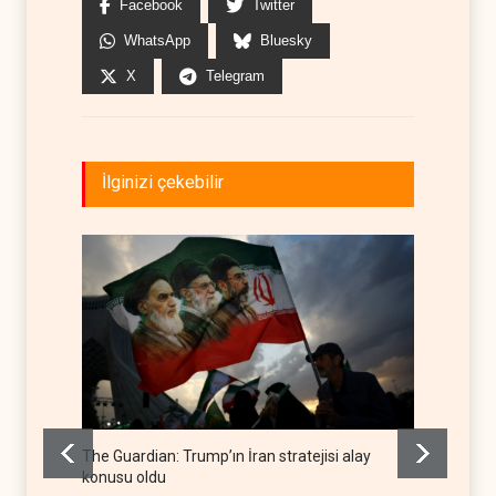
Facebook
Twitter
WhatsApp
Bluesky
X
Telegram
İlginizi çekebilir
The Guardian: Trump’ın İran stratejisi alay
Gazze’
konusu oldu
FİLİSTİN