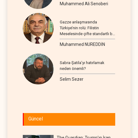
Muhammed Ali Senoberi
Gazze anlaşmasında
Türkiye’nin rolü: Filistin
Meselesinde çifte standartlı bir
seyir
Muhammed NUREDDİN
Sabra-Şatila’yı hatırlamak
neden önemli?
Selim Sezer
Güncel
The Guardian: Trump’ın İran