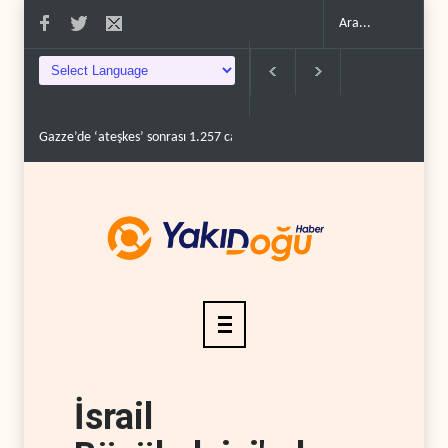
Gazze’de ‘ateşkes’ sonrası 1.257 can kaybı..
ABD’nin onlarca savaş uç
İsrail