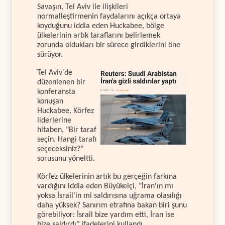
Savaşın, Tel Aviv ile ilişkileri
normalleştirmenin faydalarını açıkça ortaya
koyduğunu iddia eden Huckabee, bölge
ülkelerinin artık taraflarını belirlemek
zorunda oldukları bir sürece girdiklerini öne
sürüyor.
Tel Aviv'de
düzenlenen bir
konferansta
konuşan
Huckabee, Körfez
liderlerine
hitaben, "Bir taraf
seçin. Hangi tarafı
seçeceksiniz?"
sorusunu yöneltti.
Körfez ülkelerinin artık bu gerçeğin farkına
vardığını iddia eden Büyükelçi, "İran'ın mı
yoksa İsrail'in mi saldırısına uğrama olasılığı
daha yüksek? Sanırım etrafına bakan biri şunu
görebiliyor: İsrail bize yardım etti, İran ise
bize saldırdı" ifadelerini kullandı.