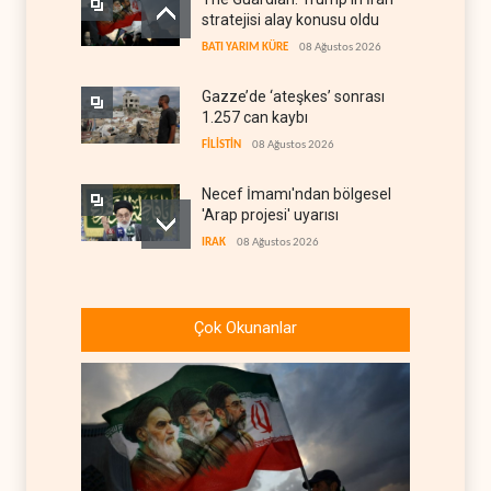
stratejisi alay konusu oldu
BATI YARIM KÜRE
08 Ağustos 2026
Gazze’de ‘ateşkes’ sonrası
1.257 can kaybı
FİLİSTİN
08 Ağustos 2026
Necef İmamı'ndan bölgesel
'Arap projesi' uyarısı
IRAK
08 Ağustos 2026
ABD’nin onlarca savaş uçağı
da yetmedi: Hürmüz’de
Çok Okunanlar
gemi vuruldu
İRAN
08 Ağustos 2026
Suudi Arabistan, kendisini
savaş sonrası Körfez'e
hazırlıyor
ANALİZLER
08 Ağustos 2026
ABD ekonomisinde İran