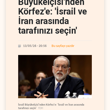
Büyükelçisi'nden
Körfez'e: 'İsrail ve
İran arasında
tarafınızı seçin'
Bu sayfayı yazdır
13/05/26 - 20:56
İsrail Büyükelçisi'nden Körfez'e: 'İsrail ve İran arasında
tarafınızı seçin'
YDH