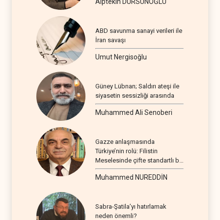
Alptekin DURSUNOĞLU
ABD savunma sanayi verileri ile
İran savaşı
Umut Nergisoğlu
Güney Lübnan; Saldırı ateşi ile
siyasetin sessizliği arasında
Muhammed Ali Senoberi
Gazze anlaşmasında
Türkiye’nin rolü: Filistin
Meselesinde çifte standartlı bir
seyir
Muhammed NUREDDİN
Sabra-Şatila’yı hatırlamak
neden önemli?