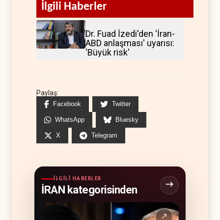
İlgili Haberler
Dr. Fuad İzedi'den 'İran-
ABD anlaşması' uyarısı:
'Büyük risk'
Paylaş:
Facebook
Twitter
WhatsApp
Bluesky
X
Telegram
İLGILI HABERLER
İRAN kategorisinden
↗