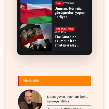
09.08.2026
İRAN
Umman: Hürmüz
görüşmeleri yapıcı
ilerliyor
BATI YARIM KÜRE
08.08.2026
The Guardian:
Trump’ın İran
stratejisi alay
konusu oldu
Makaleler
Dosta güven, düşmana korku
vermeyen ittifak