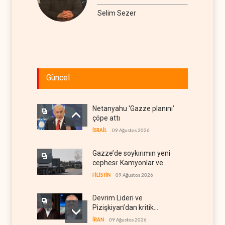
Selim Sezer
Güncel
Netanyahu ‘Gazze planını’
çöpe attı
İSRAİL
09 Ağustos 2026
Gazze’de soykırımın yeni
cephesi: Kamyonlar ve
sürücüler de hedefte
FİLİSTİN
09 Ağustos 2026
Devrim Lideri ve
Pizişkiyan’dan kritik
görüşme
İRAN
09 Ağustos 2026