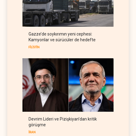
ABD'den Rus petrolünü alan
ülkelere yüzde 100'e varan
gümrük vergisi
RUSYA
09 Ağustos 2026
Demokratlar Trump için azil
Gazze’de soykırımın yeni cephesi:
süreci yerine soruşturma
Kamyonlar ve sürücüler de hedefte
hazırlıyor
BATI YARIM KÜRE
09 Ağustos 2026
FİLİSTİN
Devrim Lideri ve Pizişkiyan’dan kritik
görüşme
İRAN