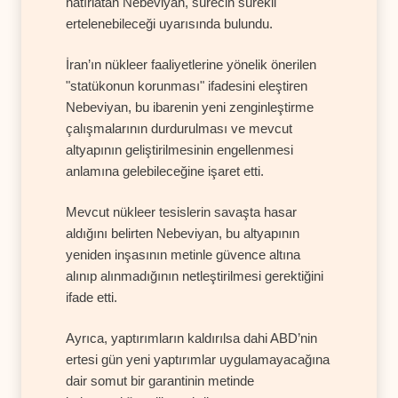
hatırlatan Nebeviyan, sürecin sürekli
ertelenebileceği uyarısında bulundu.
İran’ın nükleer faaliyetlerine yönelik önerilen
"statükonun korunması" ifadesini eleştiren
Nebeviyan, bu ibarenin yeni zenginleştirme
çalışmalarının durdurulması ve mevcut
altyapının geliştirilmesinin engellenmesi
anlamına gelebileceğine işaret etti.
Mevcut nükleer tesislerin savaşta hasar
aldığını belirten Nebeviyan, bu altyapının
yeniden inşasının metinle güvence altına
alınıp alınmadığının netleştirilmesi gerektiğini
ifade etti.
Ayrıca, yaptırımların kaldırılsa dahi ABD’nin
ertesi gün yeni yaptırımlar uygulamayacağına
dair somut bir garantinin metinde