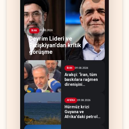
09.08.2026
İRAN
Devrim Lideri ve
Pizişkiyan’dan kritik
görüşme
09.08.2026
İRAN
Arakçi: ‘İran, tüm
baskılara rağmen
direnişini
sürdürecek’
09.08.2026
AFRİKA
Hürmüz krizi
Guyana ve
Afrika'daki petrol
üreticilerine yaradı