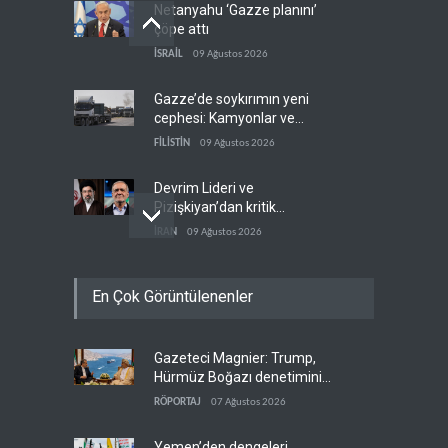
Netanyahu ‘Gazze planını’
çöpe attı
İSRAİL
09 Ağustos 2026
Gazze’de soykırımın yeni
cephesi: Kamyonlar ve
sürücüler de hedefte
FİLİSTİN
09 Ağustos 2026
Devrim Lideri ve
Pizişkiyan’dan kritik
görüşme
İRAN
09 Ağustos 2026
Yemen’den Suudi destekli
En Çok Görüntülenenler
güçlere büyük operasyon
YEMEN
09 Ağustos 2026
Gazeteci Magnier: Trump,
Grönland’da izinsiz sondaj
Hürmüz Boğazı denetimini
hamlesi
doğrudan İran ve Umman'a
RÖPORTAJ
07 Ağustos 2026
BATI YARIM KÜRE
09 Ağustos 2026
teslim etti
Yemen’den dengeleri