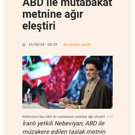
ABD ile mutabakat
metnine ağır
eleştiri
Bu sayfayı yazdır
14/06/26 - 00:39
Nebeviyan'dan ABD ile mutabakat metnine ağır eleştiri
YDH
İranlı yetkili Nebeviyan, ABD ile
müzakere edilen taslak metnin