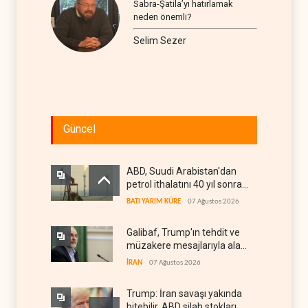
Sabra-Şatila’yı hatırlamak
neden önemli?
Selim Sezer
Güncel
ABD, Suudi Arabistan'dan
petrol ithalatını 40 yıl sonra
ilk kez durdurdu
BATI YARIM KÜRE
07 Ağustos 2026
Galibaf, Trump'ın tehdit ve
müzakere mesajlarıyla alay
etti
İRAN
07 Ağustos 2026
Trump: İran savaşı yakında
bitebilir, ABD silah stokları