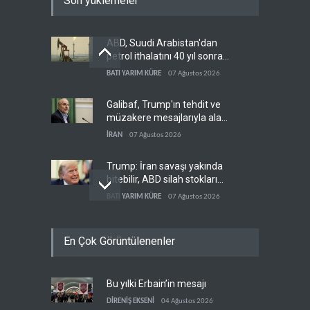
Son yüklemeler
ABD, Suudi Arabistan'dan
petrol ithalatını 40 yıl sonra
ilk kez durdurdu
BATI YARIM KÜRE
07 Ağustos 2026
Galibaf, Trump'ın tehdit ve
müzakere mesajlarıyla alay
etti
İRAN
07 Ağustos 2026
Trump: İran savaşı yakında
bitebilir, ABD silah stokları
zorlanıyor
BATI YARIM KÜRE
07 Ağustos 2026
Gazze'nin yeniden inşası
En Çok Görüntülenenler
yerine askeri üs projesi
FİLİSTİN
07 Ağustos 2026
Bu yılki Erbain’in mesajı
İsrail ordusunda helikopter
krizi
DİRENİŞ EKSENİ
04 Ağustos 2026