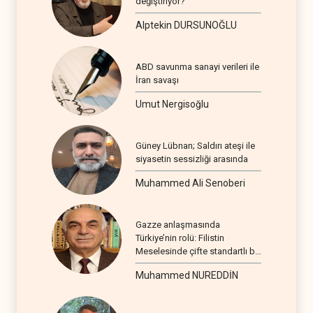
değiştiriyor?
Alptekin DURSUNOĞLU
ABD savunma sanayi verileri ile
İran savaşı
Umut Nergisoğlu
Güney Lübnan; Saldırı ateşi ile
siyasetin sessizliği arasında
Muhammed Ali Senoberi
Gazze anlaşmasında
Türkiye’nin rolü: Filistin
Meselesinde çifte standartlı bir
seyir
Muhammed NUREDDİN