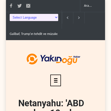
Galibaf, Trump'ın tehdit ve müzakere mesajlarıyla alay et..
Trump: İran
Netanyahu: 'ABD