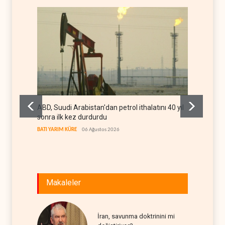
ABD, Suudi Arabistan'dan petrol ithalatını 40 yıl
Galiba
sonra ilk kez durdurdu
mesajla
BATI YARIM KÜRE
06 Ağustos 2026
İRAN
06
Makaleler
İran, savunma doktrinini mi