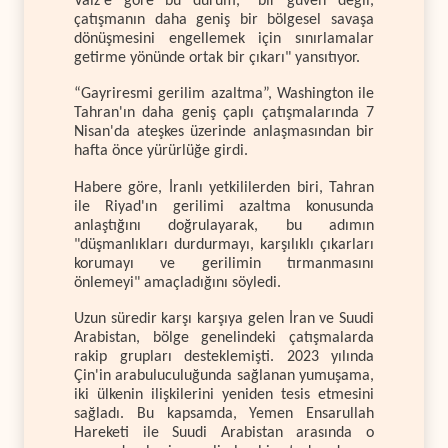
Vaiz'e göre bu durum, "bir güven değil,
çatışmanın daha geniş bir bölgesel savaşa
dönüşmesini engellemek için sınırlamalar
getirme yönünde ortak bir çıkarı" yansıtıyor.
“Gayriresmi gerilim azaltma”, Washington ile
Tahran'ın daha geniş çaplı çatışmalarında 7
Nisan'da ateşkes üzerinde anlaşmasından bir
hafta önce yürürlüğe girdi.
Habere göre, İranlı yetkililerden biri, Tahran
ile Riyad'ın gerilimi azaltma konusunda
anlaştığını doğrulayarak, bu adımın
"düşmanlıkları durdurmayı, karşılıklı çıkarları
korumayı ve gerilimin tırmanmasını
önlemeyi" amaçladığını söyledi.
Uzun süredir karşı karşıya gelen İran ve Suudi
Arabistan, bölge genelindeki çatışmalarda
rakip grupları desteklemişti. 2023 yılında
Çin'in arabuluculuğunda sağlanan yumuşama,
iki ülkenin ilişkilerini yeniden tesis etmesini
sağladı. Bu kapsamda, Yemen Ensarullah
Hareketi ile Suudi Arabistan arasında o