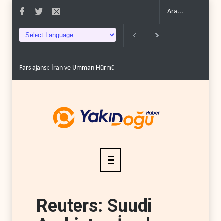
nsı: İran ve Umman Hürmüz Boğazı için geçiş..
Trump, mühimmat krizini ifşa ed
Reuters: Suudi