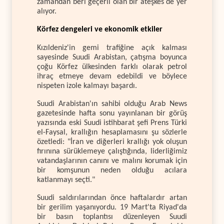
zamandan beri geçerli olan bir ateşkes de yer
alıyor.
Körfez dengeleri ve ekonomik etkiler
Kızıldeniz'in gemi trafiğine açık kalması
sayesinde Suudi Arabistan, çatışma boyunca
çoğu Körfez ülkesinden farklı olarak petrol
ihraç etmeye devam edebildi ve böylece
nispeten izole kalmayı başardı.
Suudi Arabistan'ın sahibi olduğu Arab News
gazetesinde hafta sonu yayınlanan bir görüş
yazısında eski Suudi istihbarat şefi Prens Türki
el-Faysal, krallığın hesaplamasını şu sözlerle
özetledi: "İran ve diğerleri krallığı yok oluşun
fırınına sürüklemeye çalıştığında, liderliğimiz
vatandaşlarının canını ve malını korumak için
bir komşunun neden olduğu acılara
katlanmayı seçti."
Suudi saldırılarından önce haftalardır artan
bir gerilim yaşanıyordu. 19 Mart'ta Riyad'da
bir basın toplantısı düzenleyen Suudi