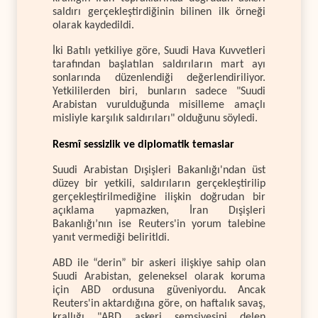
saldırı gerçekleştirdiğinin bilinen ilk örneği
olarak kaydedildi.
İki Batılı yetkiliye göre, Suudi Hava Kuvvetleri
tarafından başlatılan saldırıların mart ayı
sonlarında düzenlendiği değerlendiriliyor.
Yetkililerden biri, bunların sadece "Suudi
Arabistan vurulduğunda misilleme amaçlı
misliyle karşılık saldırıları" olduğunu söyledi.
Resmî sessizlik ve diplomatik temaslar
Suudi Arabistan Dışişleri Bakanlığı'ndan üst
düzey bir yetkili, saldırıların gerçekleştirilip
gerçekleştirilmediğine ilişkin doğrudan bir
açıklama yapmazken, İran Dışişleri
Bakanlığı’nın ise Reuters'in yorum talebine
yanıt vermediği beliritldi.
ABD ile “derin” bir askeri ilişkiye sahip olan
Suudi Arabistan, geleneksel olarak koruma
için ABD ordusuna güveniyordu. Ancak
Reuters'in aktardığına göre, on haftalık savaş,
krallığı "ABD askeri şemsiyesini delen