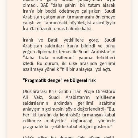
olmadı. BAE “daha şahin” bir tutum alarak
İran'a bir bedel ödetmeye çalışırken, Suudi
Arabistan çatışmanın tırmanmasını önlemeye
çalıştı ve Tahran'daki büyükelçisi aracılığıyla
İran'la düzenli temas halinde kaldı.
İranlı ve Batılı yetkililere göre, Suudi
Arabistan saldırıları İran'a bildirdi ve bunu
yoğun diplomatik temas ile Suudi Arabistan'ın
“daha fazla misilleme” yapma tehditleri
izledi. Bu durum, iki ülke arasında gerilimi
azaltmaya yönelik "fiili bir anlayışa" yol açtı.
“Pragmatik denge” ve bölgesel risk
Uluslararası Kriz Grubu İran Proje Direktörü
Ali Vaiz, Suudi Arabistan'ın misilleme
saldırılarının ardından gerilimi azaltma
anlayışının gelmesini şöyle değerlendirdi: "Bu,
her iki tarafın da kontrolsüz tırmanışın kabul
edilemez maliyetler doğuracağı yönünde
pragmatik bir şekilde kabul ettiğini gösterir."