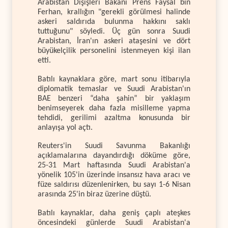
Arabistan Dışişleri Bakanı Prens Faysal bin
Ferhan, krallığın "gerekli görülmesi halinde
askeri saldırıda bulunma hakkını saklı
tuttuğunu" söyledi. Üç gün sonra Suudi
Arabistan, İran'ın askeri ataşesini ve dört
büyükelçilik personelini istenmeyen kişi ilan
etti.
Batılı kaynaklara göre, mart sonu itibarıyla
diplomatik temaslar ve Suudi Arabistan'ın
BAE benzeri “daha şahin” bir yaklaşım
benimseyerek daha fazla misilleme yapma
tehdidi, gerilimi azaltma konusunda bir
anlayışa yol açtı.
Reuters'in Suudi Savunma Bakanlığı
açıklamalarına dayandırdığı döküme göre,
25-31 Mart haftasında Suudi Arabistan'a
yönelik 105'in üzerinde insansız hava aracı ve
füze saldırısı düzenlenirken, bu sayı 1-6 Nisan
arasında 25'in biraz üzerine düştü.
Batılı kaynaklar, daha geniş çaplı ateşkes
öncesindeki günlerde Suudi Arabistan'a