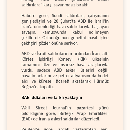
saldırılara" karşı savunmasız bıraktı.
Habere göre, Suudi saldırıları, çatışmanın
genişlediğini ve 28 Şubat'ta ABD ile İsrail'in
İran'a düzenlediği hava saldırılarıyla başlayan
savaşın, kamuoyunda kabul edilmeyen
şekillerde Ortadoğu'nun genelini nasıl içine
çektiğini gözler önüne seriyor.
ABD ve İsrail saldırılarının ardından İran, altı
Körfez İşbirliği Konseyi (KİK) ülkesinin
tamamını füze ve insansız hava araçlarıyla
vurdu, sadece ABD askeri üslerini değil,
havalimanlarını ve petrol altyapısını da hedef
aldı ve küresel ticareti aksatarak Hürmüz
Boğazı'nı kapattı.
BAE iddiaları ve farklı yaklaşım
Wall Street Journal'ın pazartesi günü
bildirdiğine göre, Birleşik Arap Emirlikleri
(BAE) de İran'a askeri saldırılar düzenledi.
Reuters'e göre, ancak yaklaşımları aynı