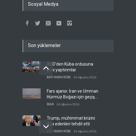
Sosyal Medya
Son yüklemeler
ABD'den Küba ordusuna
yeni yaptırımlar
BATI YARIM KÜRE
06 Ağustos 2026
Fars ajansı: İran ve Umman
Hürmüz Boğazı için geçiş
koridorlarında anlaştı
İRAN
06 Ağustos 2026
Trump, mühimmat krizini
ifşa edenleri tehdit etti
BATI YARIM KÜRE
06 Ağustos 2026