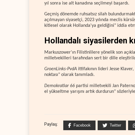
yıl sonra ise alt kanadına seçilmeyi başardı.
Geçmiş dönemde ruhsatsız silah bulundurmakta
açılmayan siyasetçi, 2023 yılında meclis kürs
kitlesel olarak Hollanda'ya geldiğini" iddia etm
Hollandalı siyasilerden 
Markuszower'ın Filistinlilere yönelik son açı
milletvekilleri tarafından sert bir dille eleştiril
GroenLinks-PvdA
ittifakının lideri Jesse Klaver,
noktası" olarak tanımladı.
Demokratlar 66
partisi milletvekili Jan Paternot
el yükseltme yarışını artık durdurun" sözleriyle
Paylaş:
Facebook
Twitter