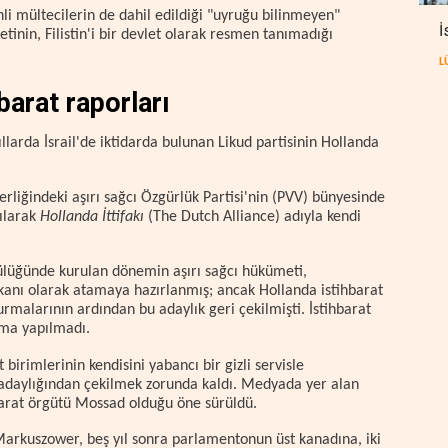
inli mültecilerin de dahil edildiği "uyruğu bilinmeyen"
İ
etinin, Filistin'i bir devlet olarak resmen tanımadığı
L
hbarat raporları
arda İsrail'de iktidarda bulunan Likud partisinin Hollanda
erliğindeki aşırı sağcı Özgürlük Partisi'nin (PVV) bünyesinde
rılarak
Hollanda İttifakı
(The Dutch Alliance) adıyla kendi
ülüğünde kurulan dönemin aşırı sağcı hükümeti,
anı olarak atamaya hazırlanmış; ancak Hollanda istihbarat
urmalarının ardından bu adaylık geri çekilmişti. İstihbarat
ama yapılmadı.
birimlerinin kendisini yabancı bir gizli servisle
 adaylığından çekilmek zorunda kaldı. Medyada yer alan
ihbarat örgütü Mossad olduğu öne sürüldü.
arkuszower, beş yıl sonra parlamentonun üst kanadına, iki