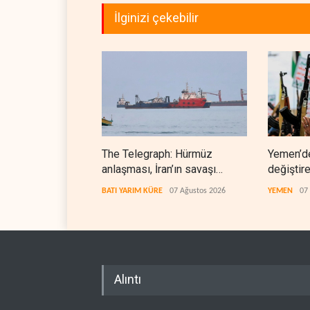
İlginizi çekebilir
The Telegraph: Hürmüz
Yemen’d
anlaşması, İran’ın savaşı
değiştir
kazandığını gösteriyor
denklem
BATI YARIM KÜRE
07 Ağustos 2026
YEMEN
07
Alıntı