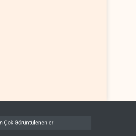
ign Affairs: ABD
Suudi Arabistan, Türkiye ve
doğu'dan elini çekmeli
Pakistan ortak savunma
anlaşması imzaladı
 YARIM KÜRE
07 Ağustos 2026
ARAP DÜNYASI
07 Ağustos 2026
n Çok Görüntülenenler