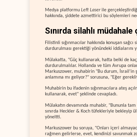
Medya platformu
Left Laser
ile gerçekleştirdi
hakkında, şiddete azmettirici bu söylemleri n
Sınırda silahlı müdahale 
Filistinli sığınmacılar hakkında konuşan sağcı si
durdurulması gerektiği yönündeki iddialarını y
Mülakatta, "Güç kullanarak, hatta belki de kaç
durdurulmalılar. Hollanda ve tüm Avrupa onla
Markuszower, muhabirin "Bu durum, İsrail'in 
anlamına mı geliyor?" sorusuna, "Eğer gerekliy
Muhabirin bu ifadenin sığınmacılara ateş açı
kullanarak, evet" şeklinde cevapladı.
Mülakatın devamında muhabir, "Bununla tam o
sınırda Heckler & Koch tüfekleriyle bekleyip ül
yöneltti.
Markuszower bu soruya, "Onları içeri almayaca
rağmen gelirlerse, evet, kendinizi savunmak zo