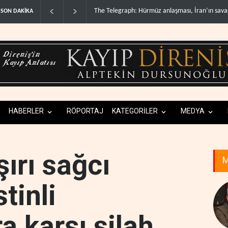
Yemen’den dengeleri değiştirecek yeni askeri 
SON DAKİKA
HABERLER
RÖPORTAJ
KATEGORİLER
MEDYA
şırı sağcı
M
stinli
a karşı silah