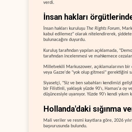
verdi.
İnsan hakları örgütlerind
İnsan hakları kuruluşu
The Rights Forum
, Mark
kabul edilemez" olarak nitelendirerek, şiddet
bulunacağını duyurdu.
Kuruluş tarafından yapılan açıklamada, "Demok
tarafından incelenmesi ve mahkemece cezalandı
Milletvekili Markuszower, açıklamalarının bir 
veya Gazze'de "yok olup gitmesi" gerektiğini 
Siyasetçi, "Siz ve ben sabahları kendimizi gel
bir Filistinli, yaklaşık yüzde 90'ı, Hamas'a oy 
düşüncesiyle uyanıyor. Yüzde 90'ı kendi yıkım k
Hollanda'daki sığınma ver
Mali veriler ve resmi kayıtlara göre, 2026 yılı
başvurusunda bulundu.