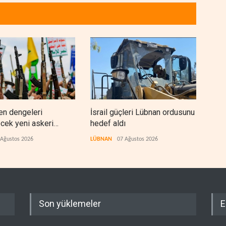
en dengeleri
İsrail güçleri Lübnan ordusunu
Fore
ecek yeni askeri
hedef aldı
Orta
 Ağustos 2026
LÜBNAN
07 Ağustos 2026
BATI
Son yüklemeler
E