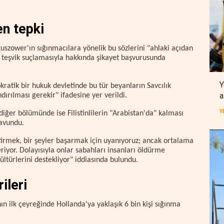
en tepki
uszower'ın sığınmacılara yönelik bu sözlerini "ahlaki açıdan
e teşvik suçlamasıyla hakkında şikayet başvurusunda
Y
ratik bir hukuk devletinde bu tür beyanların Savcılık
a
rılması gerekir" ifadesine yer verildi.
Y
diğer bölümünde ise Filistinlilerin "Arabistan'da" kalması
savundu.
iştirmek, bir şeyler başarmak için uyanıyoruz; ancak ortalama
veriyor. Dolayısıyla onlar sabahları insanları öldürme
ültürlerini destekliyor" iddiasında bulundu.
ileri
nın ilk çeyreğinde Hollanda'ya yaklaşık 6 bin kişi sığınma