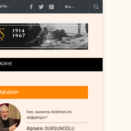
denklem..
İsrail güçleri Lübnan ordusunu hedef aldı..
Foreign Affairs: ABD O
KÜNYE
akaleler
İran, savunma doktrinini mi
değiştiriyor?
Alptekin DURSUNOĞLU