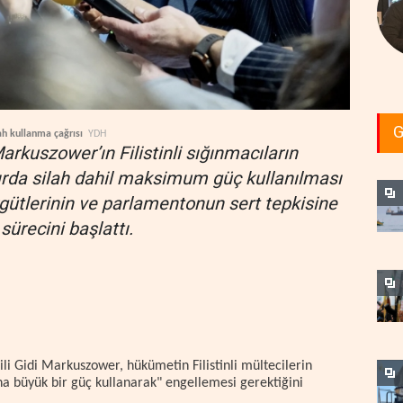
G
lah kullanma çağrısı
YDH
Markuszower’ın Filistinli sığınmacıların
nırda silah dahil maksimum güç kullanılması
rgütlerinin ve parlamentonun sert tepkisine
ürecini başlattı.
ili Gidi Markuszower, hükümetin Filistinli mültecilerin
aha büyük bir güç kullanarak" engellemesi gerektiğini