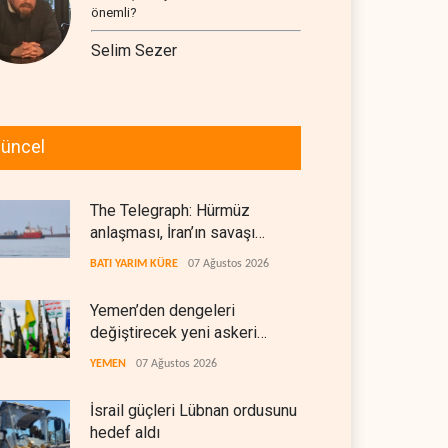
önemli?
Selim Sezer
üncel
The Telegraph: Hürmüz
anlaşması, İran’ın savaşı
kazandığını gösteriyor
BATI YARIM KÜRE
07 Ağustos 2026
Yemen’den dengeleri
değiştirecek yeni askeri
denklem
YEMEN
07 Ağustos 2026
İsrail güçleri Lübnan ordusunu
hedef aldı