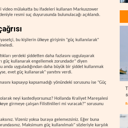
ği video mülakatta bu ifadeleri kullanan Markuszower
edeniyle resmi suç duyurusunda bulunulacağı açıklandı.
çağrısı
yasetçi, bu kişilerin ülkeye girişinin "güç kullanılarak"
ineledi.
tıkları yerdeki şiddetten daha fazlasını uygulayarak
rı güç kullanarak engellemek zorundadır" diyen
şu anda uyguladığından daha büyük bir şiddet kullanmak
se, evet güç kullanarak" yanıtını verdi.
lmasını kapsayıp kapsamadığı yönündeki sorusunu ise "Güç
T
s
larak neyi kastediyorsunuz? Hollanda Kraliyet Mareşalesi
keye girmeye çalışan Filistinlileri mi vuracak?" sorusunu
B
ksınız. Vizeniz yoksa buraya gelemezsiniz. Eğer buna
rundasınız. Maksimum güç kullanılmalı" sözleriyle karşılık