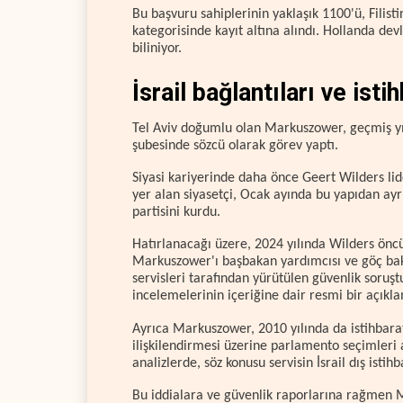
Bu başvuru sahiplerinin yaklaşık 1100'ü, Filist
kategorisinde kayıt altına alındı. Hollanda devl
biliniyor.
İsrail bağlantıları ve isti
Tel Aviv doğumlu olan Markuszower, geçmiş yıll
şubesinde sözcü olarak görev yaptı.
Siyasi kariyerinde daha önce Geert Wilders lid
yer alan siyasetçi, Ocak ayında bu yapıdan ay
partisini kurdu.
Hatırlanacağı üzere, 2024 yılında Wilders önc
Markuszower'ı başbakan yardımcısı ve göç bak
servisleri tarafından yürütülen güvenlik soruşt
incelemelerinin içeriğine dair resmi bir açıkl
Ayrıca Markuszower, 2010 yılında da istihbarat 
ilişkilendirmesi üzerine parlamento seçimleri
analizlerde, söz konusu servisin İsrail dış ist
Bu iddialara ve güvenlik raporlarına rağmen M