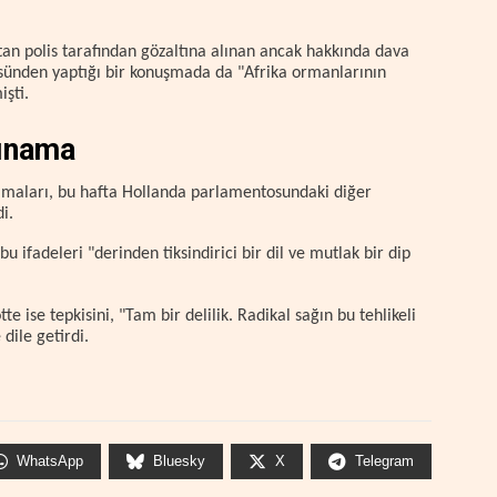
n polis tarafından gözaltına alınan ancak hakkında dava
üsünden yaptığı bir konuşmada da "Afrika ormanlarının
işti.
kınama
klamaları, bu hafta Hollanda parlamentosundaki diğer
di.
 bu ifadeleri "derinden tiksindirici bir dil ve mutlak bir dip
te ise tepkisini, "Tam bir delilik. Radikal sağın bu tehlikeli
 dile getirdi.
WhatsApp
Bluesky
X
Telegram