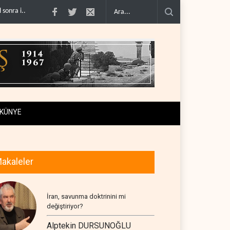
yla alay et..
Trump: İran savaşı yakında bitebilir, ABD silah stoklar�..
Gazz
KÜNYE
akaleler
İran, savunma doktrinini mi
değiştiriyor?
Alptekin DURSUNOĞLU