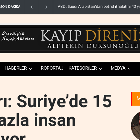
trol ithalatını 40 yıl sonra i..
Galibaf, Trump'ın tehdit ve müzakere mesajları
SON DAKİKA
HABERLER
RÖPORTAJ
KATEGORİLER
MEDYA
ı: Suriye’de 15
M
azla insan
iyor