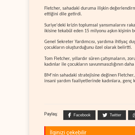
Fletcher, sahadaki duruma ilişkin değerlendir
ettiğini dile getirdi.
Suriye'deki krizin toplumsal yansımalarını rak
ikisine tekabül eden 15 milyonu aşkın kişinin 
Genel Sekreter Yardımcısı, yardıma ihtiyaç duya
çocukların oluşturduğunu özel olarak belirtti.
Tom Fletcher, yıllardır süren çatışmaların, z
kadınlar ile çocukların savunmasızlığının daha 
BM'nin sahadaki stratejisine değinen Fletcher
insani yardım faaliyetlerinde kadınlara, genç k
Paylaş:
Facebook
Twitter
İlginizi çekebilir