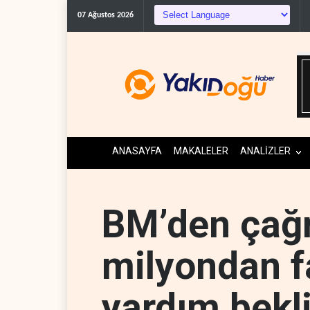
ABD, Suudi Arabistan'dan pe
07 Ağustos 2026
ANASAYFA
MAKALELER
ANALİZLER
BM’den çağr
milyondan f
yardım bekl