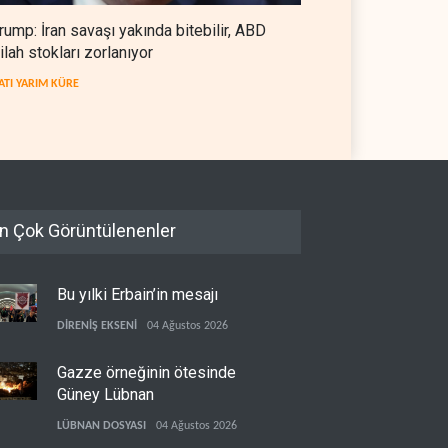
rump: İran savaşı yakında bitebilir, ABD
ilah stokları zorlanıyor
ATI YARIM KÜRE
n Çok Görüntülenenler
Bu yılki Erbain’in mesajı
DİRENİŞ EKSENİ
04 Ağustos 2026
Gazze örneğinin ötesinde
Güney Lübnan
LÜBNAN DOSYASI
04 Ağustos 2026