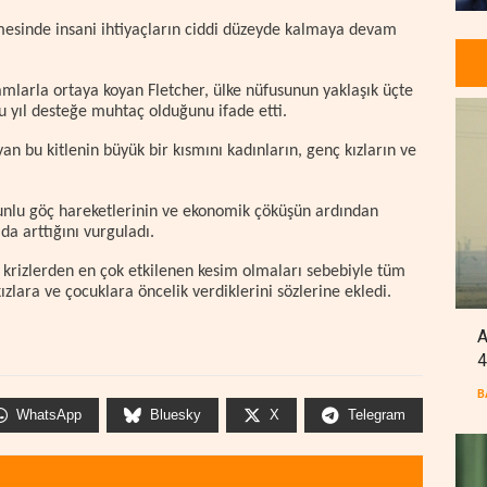
mesinde insani ihtiyaçların ciddi düzeyde kalmaya devam
amlarla ortaya koyan Fletcher, ülke nüfusunun yaklaşık üçte
bu yıl desteğe muhtaç olduğunu ifade etti.
n bu kitlenin büyük bir kısmını kadınların, genç kızların ve
orunlu göç hareketlerinin ve ekonomik çöküşün ardından
da arttığını vurguladı.
, krizlerden en çok etkilenen kesim olmaları sebebiyle tüm
ızlara ve çocuklara öncelik verdiklerini sözlerine ekledi.
A
4
B
WhatsApp
Bluesky
X
Telegram