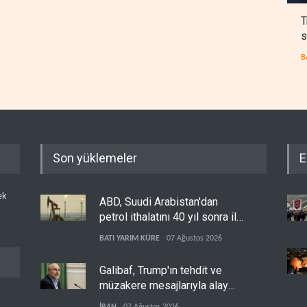
T
s
B
Son yüklemeler
E
ek
ABD, Suudi Arabistan'dan
petrol ithalatını 40 yıl sonra ilk
kez durdurdu
BATI YARIM KÜRE
07 Ağustos 2026
Galibaf, Trump'ın tehdit ve
müzakere mesajlarıyla alay
etti
İRAN
07 Ağustos 2026