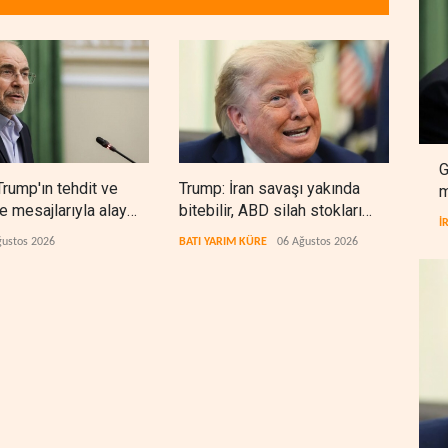
G
Trump'ın tehdit ve
Trump: İran savaşı yakında
Gazz
m
 mesajlarıyla alay
bitebilir, ABD silah stokları
yeri
İ
zorlanıyor
ğustos 2026
BATI YARIM KÜRE
06 Ağustos 2026
FİLİS