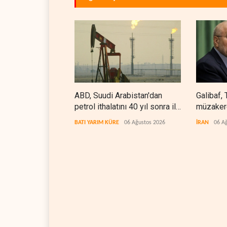
ABD, Suudi Arabistan'dan
Galibaf, 
petrol ithalatını 40 yıl sonra ilk
müzakere
kez durdurdu
etti
BATI YARIM KÜRE
06 Ağustos 2026
İRAN
06 A