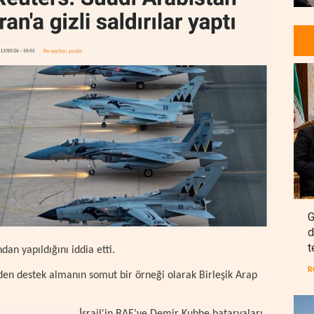
G
d
t
an yapıldığını iddia etti.
R
den destek almanın somut bir örneği olarak Birleşik Arap