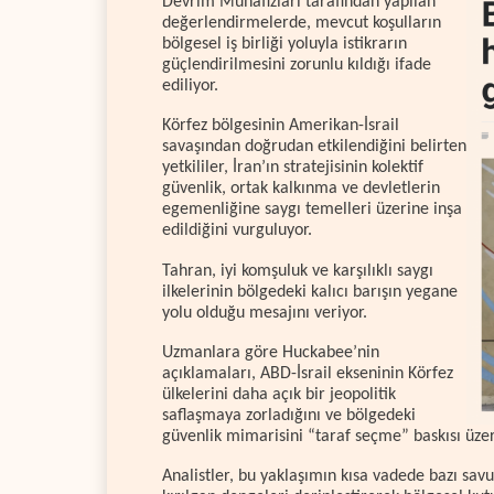
Devrim Muhafızları tarafından yapılan
değerlendirmelerde, mevcut koşulların
bölgesel iş birliği yoluyla istikrarın
güçlendirilmesini zorunlu kıldığı ifade
ediliyor.
Körfez bölgesinin Amerikan-İsrail
savaşından doğrudan etkilendiğini belirten
yetkililer, İran’ın stratejisinin kolektif
güvenlik, ortak kalkınma ve devletlerin
egemenliğine saygı temelleri üzerine inşa
edildiğini vurguluyor.
Tahran, iyi komşuluk ve karşılıklı saygı
ilkelerinin bölgedeki kalıcı barışın yegane
yolu olduğu mesajını veriyor.
Uzmanlara göre Huckabee’nin
açıklamaları, ABD-İsrail ekseninin Körfez
ülkelerini daha açık bir jeopolitik
saflaşmaya zorladığını ve bölgedeki
güvenlik mimarisini “taraf seçme” baskısı üzer
Analistler, bu yaklaşımın kısa vadede bazı sav