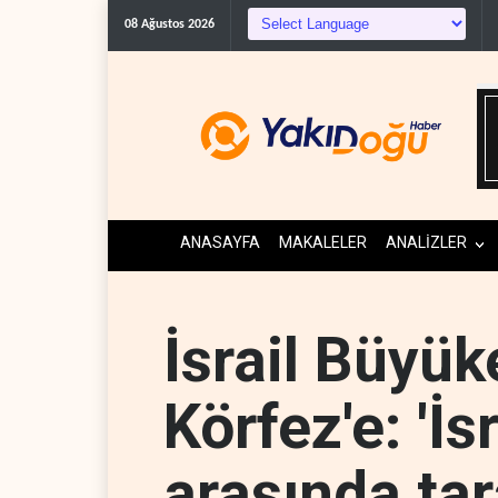
08 Ağustos 2026
ANASAYFA
MAKALELER
ANALİZLER
İsrail Büyük
Körfez'e: 'İs
arasında tar