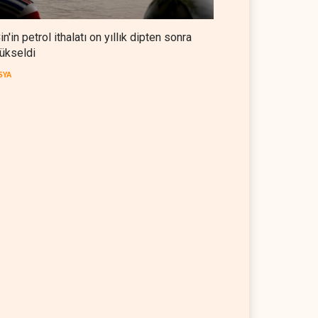
in'in petrol ithalatı on yıllık dipten sonra
ükseldi
SYA