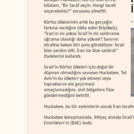
konuşan Huckabee, Körfez liderlerine
hitaben, "Bir taraf seçin. Hangi tarafı
seçeceksiniz?" sorusunu yöneltti.
Körfez ülkelerinin artık bu gerçeğin
farkına vardığını iddia eden Büyükelçi,
"İran'ın mı yoksa İsrail'in mi saldırısına
uğrama olasılığı daha yüksek? Sanırım
etrafına bakan biri şunu görebiliyor: İsrail
bize yardım etti, İran ise bize saldırdı"
ifadelerini kullandı.
İsrail’in Körfez ülkeleri için doğal bir
düşman olmadığını savunan Huckabee, Tel
Aviv’in bu ülkeleri yok etmeyi veya
topraklarını ele geçirmeyi
amaçlamadığını, sivil bölgelere füze
göndermediğini belirtti.
Huckabee, bu tür eylemlerin ancak İran tarafınd
Huckabee konuşmasında, ihtiyaç anında İsrail’
Emirlikleri’ni (BAE) övdü.