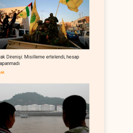
Foreign Affairs: ABD
Ortadoğu'dan elini çekmeli
BATI YARIM KÜRE
07 Ağustos 2026
Suudi Arabistan, Türkiye ve
Pakistan ortak savunma
anlaşması imzaladı
ARAP DÜNYASI
07 Ağustos 2026
rak Direnişi: Misilleme ertelendi, hesap
apanmadı
ABD, Suudi Arabistan'dan
petrol ithalatını 40 yıl sonra ilk
RAK
kez durdurdu
BATI YARIM KÜRE
07 Ağustos 2026