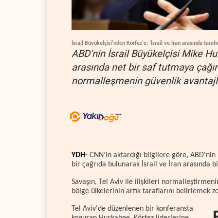
İsrail Büyükelçisi'nden Körfez'e: 'İsrail ve İran arasında tarafı
ABD’nin İsrail Büyükelçisi Mike Huc
arasında net bir saf tutmaya çağır
normalleşmenin güvenlik avantajla
YDH-
CNN’in aktardığı bilgilere göre, ABD'nin 
bir çağrıda bulunarak İsrail ve İran arasında 
Savaşın, Tel Aviv ile ilişkileri normalleştirm
bölge ülkelerinin artık taraflarını belirlemek z
Tel Aviv'de düzenlenen bir konferansta