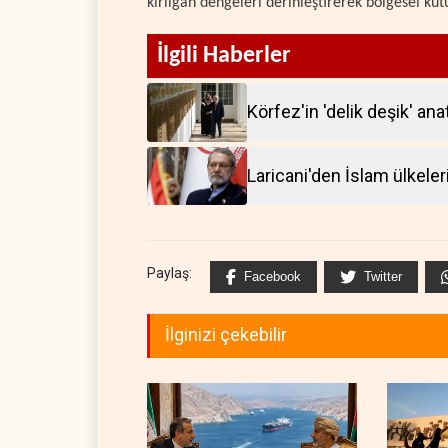
kırılgan dengeleri derinleştirerek bölgesel k
İlgili Haberler
Körfez'in 'delik deşik' an
Laricani'den İslam ülkeler
Paylaş:
Facebook
Twitter
İlginizi çekebilir