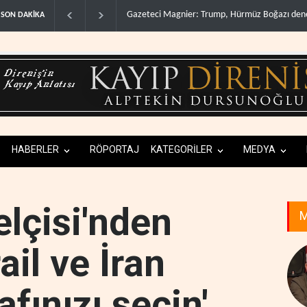
Irak Direnişi: Misilleme ertelendi, hesap kapan
SON DAKİKA
HABERLER
RÖPORTAJ
KATEGORİLER
MEDYA
elçisi'nden
M
rail ve İran
afınızı seçin'