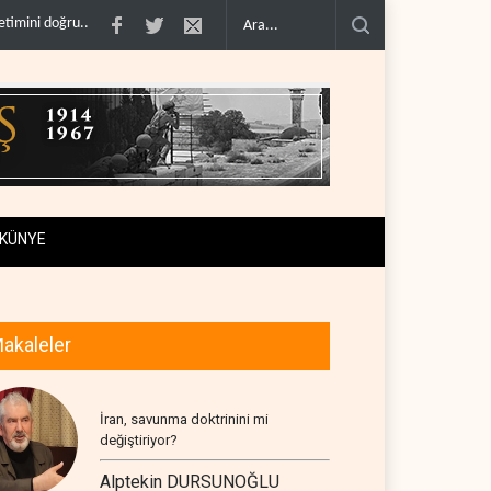
madı..
Çin'in petrol ithalatı on yıllık dipten sonra yükseldi..
BAE, OPEC'ten ay
KÜNYE
akaleler
İran, savunma doktrinini mi
değiştiriyor?
Alptekin DURSUNOĞLU