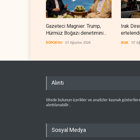
Gazeteci Magnier: Trump,
Irak Dire
Hürmüz Boğazı denetimini
ertelend
doğrudan İran ve Umman'a
RÖPORTAJ
07 Ağustos 2026
IRAK
07 Ağ
teslim etti
Alıntı
Sitede bulunun içerikler ve analizler kaynak gösteriler
alıntılanabilir .
Sosyal Medya