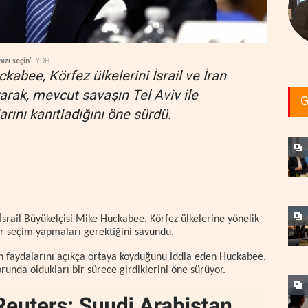
nızı seçin'
YDH
kabee, Körfez ülkelerini İsrail ve İran
arak, mevcut savaşın Tel Aviv ile
G
rını kanıtladığını öne sürdü.
İsrail Büyükelçisi Mike Huckabee, Körfez ülkelerine yönelik
bir seçim yapmaları gerektiğini savundu.
enin faydalarını açıkça ortaya koyduğunu iddia eden Huckabee,
orunda oldukları bir sürece girdiklerini öne sürüyor.