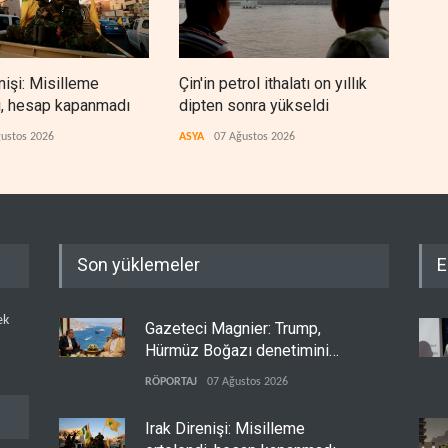
nişi: Misilleme
Çin'in petrol ithalatı on yıllık
BAE,
i, hesap kapanmadı
dipten sonra yükseldi
sonr
düz
ustos 2026
ASYA
07 Ağustos 2026
ARAP
Son yüklemeler
E
ek
Gazeteci Magnier: Trump,
Hürmüz Boğazı denetimini
doğrudan İran ve Umman'a
RÖPORTAJ
07 Ağustos 2026
teslim etti
Irak Direnişi: Misilleme