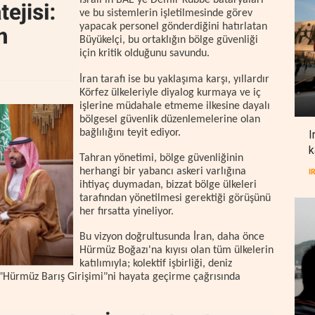
İsrail'in BAE’ye Demir Kubbe bataryaları
ve bu sistemlerin işletilmesinde görev
yapacak personel gönderdiğini hatırlatan
Büyükelçi, bu ortaklığın bölge güvenliği
için kritik olduğunu savundu.
İran tarafı ise bu yaklaşıma karşı, yıllardır
Körfez ülkeleriyle diyalog kurmaya ve iç
işlerine müdahale etmeme ilkesine dayalı
bölgesel güvenlik düzenlemelerine olan
bağlılığını teyit ediyor.
I
k
Tahran yönetimi, bölge güvenliğinin
herhangi bir yabancı askeri varlığına
I
ihtiyaç duymadan, bizzat bölge ülkeleri
tarafından yönetilmesi gerektiği görüşünü
her fırsatta yineliyor.
Bu vizyon doğrultusunda İran, daha önce
Hürmüz Boğazı'na kıyısı olan tüm ülkelerin
katılımıyla; kolektif işbirliği, deniz
 "Hürmüz Barış Girişimi"ni hayata geçirme çağrısında