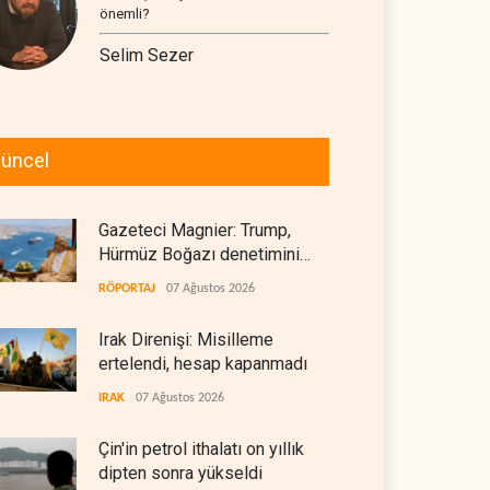
önemli?
Selim Sezer
üncel
Gazeteci Magnier: Trump,
Hürmüz Boğazı denetimini
doğrudan İran ve Umman'a
RÖPORTAJ
07 Ağustos 2026
teslim etti
Irak Direnişi: Misilleme
ertelendi, hesap kapanmadı
IRAK
07 Ağustos 2026
Çin'in petrol ithalatı on yıllık
dipten sonra yükseldi