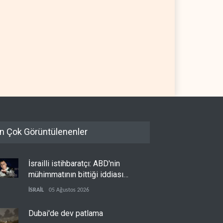
 OPEC'ten ayrıldıktan
The Telegraph: Hürmüz
a petrol üretimini rekor
anlaşması, İran’ın savaşı
eye çıkardı
kazandığını gösteriyor
 DÜNYASI
07 Ağustos 2026
BATI YARIM KÜRE
07 Ağustos 2026
n Çok Görüntülenenler
İsrailli istihbaratçı: ABD'nin
mühimmatının bittiği iddiası
bir iç kavga
İSRAİL
05 Ağustos 2026
Dubai'de dev patlama