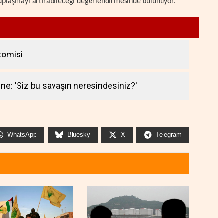
utuplaşmayı artırabileceği değerlendirmesinde bulunuyor.
atomisi
ine: 'Siz bu savaşın neresindesiniz?'
WhatsApp
Bluesky
X
Telegram