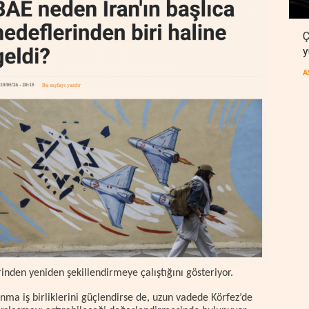
Ç
y
A
inden yeniden şekillendirmeye çalıştığını gösteriyor.
unma iş birliklerini güçlendirse de, uzun vadede Körfez’de